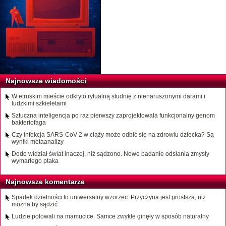
Najnowsze wiadomości
W etruskim mieście odkryto rytualną studnię z nienaruszonymi darami i
ludzkimi szkieletami
Sztuczna inteligencja po raz pierwszy zaprojektowała funkcjonalny genom
bakteriofaga
Czy infekcja SARS-CoV-2 w ciąży może odbić się na zdrowiu dziecka? Są
wyniki metaanalizy
Dodo widział świat inaczej, niż sądzono. Nowe badanie odsłania zmysły
wymarłego ptaka
Najnowsze komentarze
Spadek dzietności to uniwersalny wzorzec. Przyczyna jest prostsza, niż
można by sądzić
Ludzie polowali na mamucice. Samce zwykle ginęły w sposób naturalny