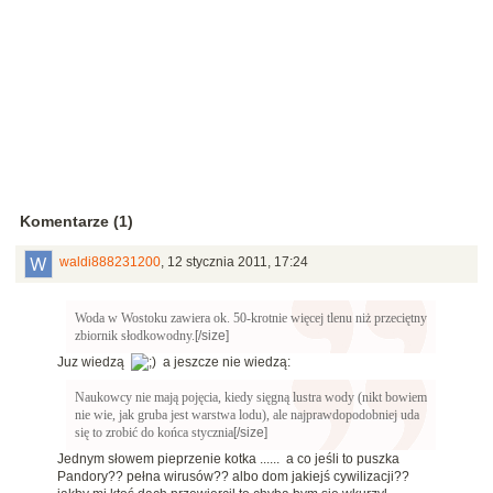
Komentarze (1)
waldi888231200
,
12 stycznia 2011, 17:24
Woda w Wostoku zawiera ok. 50-krotnie więcej tlenu niż przeciętny
zbiornik słodkowodny.
[/size]
Juz wiedzą
a jeszcze nie wiedzą:
Naukowcy nie mają pojęcia, kiedy sięgną lustra wody (nikt bowiem
nie wie, jak gruba jest warstwa lodu), ale najprawdopodobniej uda
się to zrobić do końca stycznia
[/size]
Jednym słowem pieprzenie kotka ...... a co jeśli to puszka
Pandory?? pełna wirusów?? albo dom jakiejś cywilizacji??