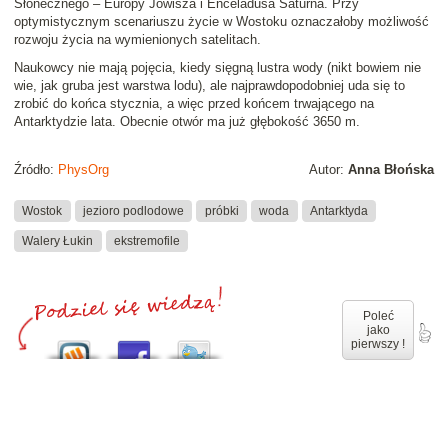
Słonecznego – Europy Jowisza i Enceladusa Saturna. Przy
optymistycznym scenariuszu życie w Wostoku oznaczałoby możliwość
rozwoju życia na wymienionych satelitach.
Naukowcy nie mają pojęcia, kiedy sięgną lustra wody (nikt bowiem nie
wie, jak gruba jest warstwa lodu), ale najprawdopodobniej uda się to
zrobić do końca stycznia, a więc przed końcem trwającego na
Antarktydzie lata. Obecnie otwór ma już głębokość 3650 m.
Źródło:
PhysOrg
Autor:
Anna Błońska
Wostok
jezioro podlodowe
próbki
woda
Antarktyda
Walery Łukin
ekstremofile
Poleć
jako
pierwszy !