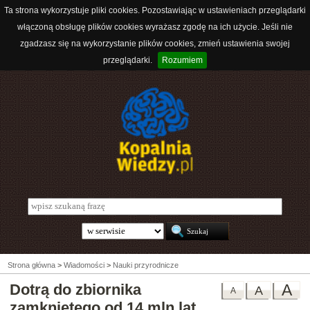
Ta strona wykorzystuje pliki cookies. Pozostawiając w ustawieniach przeglądarki
włączoną obsługę plików cookies wyrażasz zgodę na ich użycie. Jeśli nie
zgadzasz się na wykorzystanie plików cookies, zmień ustawienia swojej
przeglądarki.
Rozumiem
Strona główna
>
Wiadomości
>
Nauki przyrodnicze
Dotrą do zbiornika
A
A
A
zamkniętego od 14 mln lat