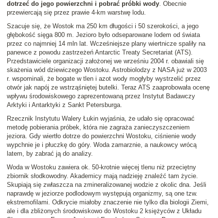
dotrzeć do jego powierzchni i pobrać próbki wody
. Obecnie
przewiercają się przez prawie 4-km warstwę lodu.
Szacuje się, że Wostok ma 250 km długości i 50 szerokości, a jego
głębokość sięga 800 m. Jezioro było odseparowane lodem od świata
przez co najmniej 14 mln lat. Wcześniejsze plany wiertnicze spaliły na
panewce z powodu zastrzeżeń Antarctic Treaty Secretariat (ATS).
Przedstawiciele organizacji założonej we wrześniu 2004 r. obawiali się
skażenia wód dziewiczego Wostoku. Astrobiolodzy z NASA już w 2003
r. wspominali, że bogate w tlen i azot wody mogłyby wystrzelić przez
otwór jak napój ze wstrząśniętej butelki. Teraz ATS zaaprobowała ocenę
wpływu środowiskowego zaprezentowaną przez Instytut Badawczy
Arktyki i Antarktyki z Sankt Petersburga.
Rzecznik Instytutu Walery Łukin wyjaśnia, że udało się opracować
metodę pobierania próbek, która nie zagraża zanieczyszczeniem
jeziora. Gdy wiertło dotrze do powierzchni Wostoku, ciśnienie wody
wypchnie je i płuczkę do góry. Woda zamarznie, a naukowcy wrócą
latem, by zabrać ją do analizy.
Woda w Wostoku zawiera ok. 50-krotnie więcej tlenu niż przeciętny
zbiornik słodkowodny. Akademicy mają nadzieję znaleźć tam życie.
Skupiają się zwłaszcza na zmineralizowanej wodzie z okolic dna. Jeśli
naprawdę w jeziorze podlodowym występują organizmy, są one tzw.
ekstremofilami. Odkrycie miałoby znaczenie nie tylko dla biologii Ziemi,
ale i dla zbliżonych środowiskowo do Wostoku 2 księżyców z Układu