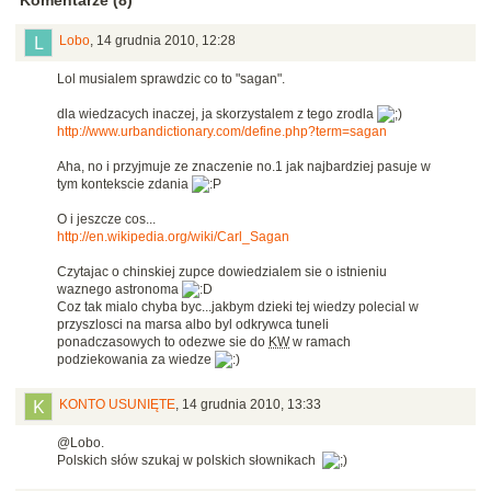
Komentarze (8)
Lobo
,
14 grudnia 2010, 12:28
Lol musialem sprawdzic co to "sagan".
dla wiedzacych inaczej, ja skorzystalem z tego zrodla
http://www.urbandictionary.com/define.php?term=sagan
Aha, no i przyjmuje ze znaczenie no.1 jak najbardziej pasuje w
tym kontekscie zdania
O i jeszcze cos...
http://en.wikipedia.org/wiki/Carl_Sagan
Czytajac o chinskiej zupce dowiedzialem sie o istnieniu
waznego astronoma
Coz tak mialo chyba byc...jakbym dzieki tej wiedzy polecial w
przyszlosci na marsa albo byl odkrywca tuneli
ponadczasowych to odezwe sie do
KW
w ramach
podziekowania za wiedze
KONTO USUNIĘTE
,
14 grudnia 2010, 13:33
@Lobo.
Polskich słów szukaj w polskich słownikach