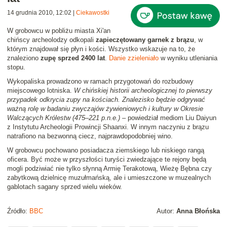
14 grudnia 2010, 12:02
|
Ciekawostki
W grobowcu w pobliżu miasta Xi'an
chińscy archeolodzy odkopali
zapieczętowany garnek z brązu
, w
którym znajdował się płyn i kości. Wszystko wskazuje na to, że
znaleziono
zupę sprzed 2400 lat
.
Danie zzieleniało
w wyniku utleniania
stopu.
Wykopaliska prowadzono w ramach przygotowań do rozbudowy
miejscowego lotniska.
W chińskiej historii archeologicznej to pierwszy
przypadek odkrycia zupy na kościach. Znalezisko będzie odgrywać
ważną rolę w badaniu zwyczajów żywieniowych i kultury w Okresie
Walczących Królestw (475–221 p.n.e.)
– powiedział mediom Liu Daiyun
z Instytutu Archeologii Prowincji Shaanxi. W innym naczyniu z brązu
natrafiono na bezwonną ciecz, najprawdopodobniej wino.
W grobowcu pochowano posiadacza ziemskiego lub niskiego rangą
oficera. Być może w przyszłości turyści zwiedzające te rejony będą
mogli podziwiać nie tylko słynną Armię Terakotową, Wieżę Bębna czy
zabytkową dzielnicę muzułmańską, ale i umieszczone w muzealnych
gablotach sagany sprzed wielu wieków.
Źródło:
BBC
Autor:
Anna Błońska