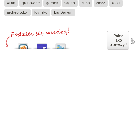
Xi'an
grobowiec
garnek
sagan
zupa
ciecz
kości
archeolodzy
lotnisko
Liu Daiyun
Poleć
jako
pierwszy !