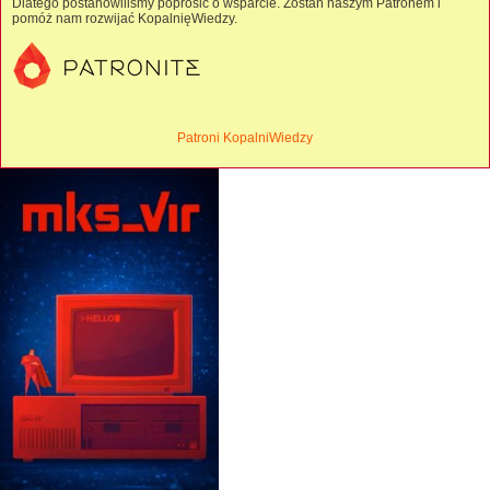
Dlatego postanowiliśmy poprosić o wsparcie. Zostań naszym Patronem i
pomóż nam rozwijać KopalnięWiedzy.
Patroni KopalniWiedzy