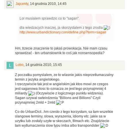
Jajcenty
,
14 grudnia 2010, 14:45
Lol musialem sprawdzic co to "sagan".
dla wiedzacych inaczej, ja skorzystalem z tego zrodla
http://www.urbandictionary.com/define.php?term=sagan
Hm, trzecie znaczenie to jakaś prowokacja. Nie mam czasu
sprawdzać - ten urbansłownik to coś jak nonsensopedia?
Lobo
,
14 grudnia 2010, 15:45
Z poczatku pomyslalem, ze to wlasnie jakis nieprzetlumaczalny
termin z jezyka angielskiego.
I rzeczywiscie tak jest w angielskim jak ktos mowi ze czegos
jest saganowa ilosc to oznacza ze jest tego przynajmniej 4
miliardy
(Oczywiscie z logicznego punktu widzenia).
Sagan uzywal swteirdzenia "Billions and Billions" Czyli
przynajmniej 2mld + 2mld
Co do UrbanDict...hm czesto z tego korzystam, sa tam wszelkie
slangowe terminy, slowa, wyrazenia, idiomy etc. jakie sa w
uzytku lub zostaly uzyte w skeczach, filmach etc. Znajdziecie
tam wytlumaczenia slow typu imba albo transpondster