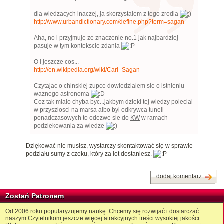
dla wiedzacych inaczej, ja skorzystalem z tego zrodla
http://www.urbandictionary.com/define.php?term=sagan
Aha, no i przyjmuje ze znaczenie no.1 jak najbardziej
pasuje w tym kontekscie zdania
O i jeszcze cos...
http://en.wikipedia.org/wiki/Carl_Sagan
Czytajac o chinskiej zupce dowiedzialem sie o istnieniu
waznego astronoma
Coz tak mialo chyba byc...jakbym dzieki tej wiedzy polecial
w przyszlosci na marsa albo byl odkrywca tuneli
ponadczasowych to odezwe sie do
KW
w ramach
podziekowania za wiedze
Dziękować nie musisz, wystarczy skontaktować się w sprawie
podziału sumy z czeku, który za lot dostaniesz.
dodaj komentarz
Zostań Patronem
Od 2006 roku popularyzujemy naukę. Chcemy się rozwijać i dostarczać
naszym Czytelnikom jeszcze więcej atrakcyjnych treści wysokiej jakości.