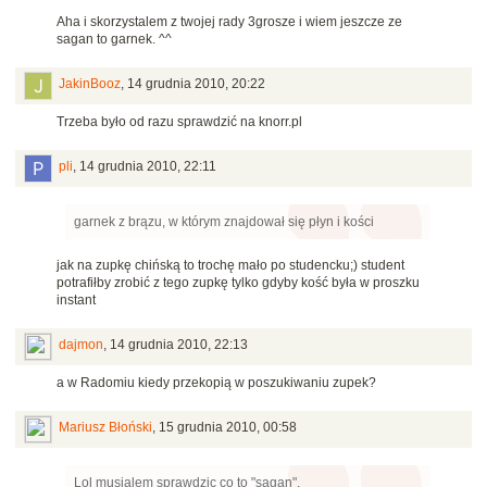
Aha i skorzystalem z twojej rady 3grosze i wiem jeszcze ze
sagan to garnek. ^^
JakinBooz
,
14 grudnia 2010, 20:22
Trzeba było od razu sprawdzić na knorr.pl
pli
,
14 grudnia 2010, 22:11
garnek z brązu, w którym znajdował się płyn i kości
jak na zupkę chińską to trochę mało po studencku;) student
potrafiłby zrobić z tego zupkę tylko gdyby kość była w proszku
instant
dajmon
,
14 grudnia 2010, 22:13
a w Radomiu kiedy przekopią w poszukiwaniu zupek?
Mariusz Błoński
,
15 grudnia 2010, 00:58
Lol musialem sprawdzic co to "sagan".