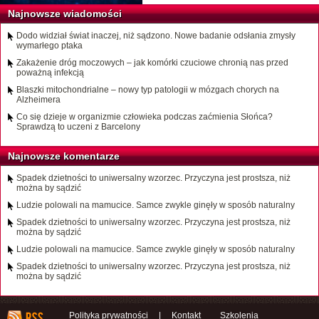
Najnowsze wiadomości
Dodo widział świat inaczej, niż sądzono. Nowe badanie odsłania zmysły
wymarłego ptaka
Zakażenie dróg moczowych – jak komórki czuciowe chronią nas przed
poważną infekcją
Blaszki mitochondrialne – nowy typ patologii w mózgach chorych na
Alzheimera
Co się dzieje w organizmie człowieka podczas zaćmienia Słońca?
Sprawdzą to uczeni z Barcelony
Najnowsze komentarze
Spadek dzietności to uniwersalny wzorzec. Przyczyna jest prostsza, niż
można by sądzić
Ludzie polowali na mamucice. Samce zwykle ginęły w sposób naturalny
Spadek dzietności to uniwersalny wzorzec. Przyczyna jest prostsza, niż
można by sądzić
Ludzie polowali na mamucice. Samce zwykle ginęły w sposób naturalny
Spadek dzietności to uniwersalny wzorzec. Przyczyna jest prostsza, niż
można by sądzić
Polityka prywatności
|
Kontakt
Szkolenia