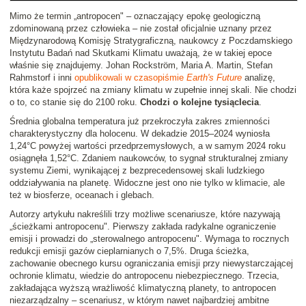
Mimo że termin „antropocen" – oznaczający epokę geologiczną
zdominowaną przez człowieka – nie został oficjalnie uznany przez
Międzynarodową Komisję Stratygraficzną, naukowcy z Poczdamskiego
Instytutu Badań nad Skutkami Klimatu uważają, że w takiej epoce
właśnie się znajdujemy. Johan Rockström, Maria A. Martin, Stefan
Rahmstorf i inni
opublikowali w czasopiśmie
Earth's Future
analizę,
która każe spojrzeć na zmiany klimatu w zupełnie innej skali. Nie chodzi
o to, co stanie się do 2100 roku.
Chodzi o kolejne tysiąclecia
.
Średnia globalna temperatura już przekroczyła zakres zmienności
charakterystyczny dla holocenu. W dekadzie 2015–2024 wyniosła
1,24°C powyżej wartości przedprzemysłowych, a w samym 2024 roku
osiągnęła 1,52°C. Zdaniem naukowców, to sygnał strukturalnej zmiany
systemu Ziemi, wynikającej z bezprecedensowej skali ludzkiego
oddziaływania na planetę. Widoczne jest ono nie tylko w klimacie, ale
też w biosferze, oceanach i glebach.
Autorzy artykułu nakreślili trzy możliwe scenariusze, które nazywają
„ścieżkami antropocenu". Pierwszy zakłada radykalne ograniczenie
emisji i prowadzi do „sterowalnego antropocenu". Wymaga to rocznych
redukcji emisji gazów cieplarnianych o 7,5%. Druga ścieżka,
zachowanie obecnego kursu ograniczania emisji przy niewystarczającej
ochronie klimatu, wiedzie do antropocenu niebezpiecznego. Trzecia,
zakładająca wyższą wrażliwość klimatyczną planety, to antropocen
niezarządzalny – scenariusz, w którym nawet najbardziej ambitne