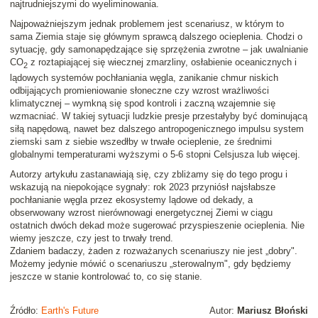
najtrudniejszymi do wyeliminowania.
Najpoważniejszym jednak problemem jest scenariusz, w którym to
sama Ziemia staje się głównym sprawcą dalszego ocieplenia. Chodzi o
sytuację, gdy samonapędzające się sprzężenia zwrotne – jak uwalnianie
CO
z roztapiającej się wiecznej zmarzliny, osłabienie oceanicznych i
2
lądowych systemów pochłaniania węgla, zanikanie chmur niskich
odbijających promieniowanie słoneczne czy wzrost wrażliwości
klimatycznej – wymkną się spod kontroli i zaczną wzajemnie się
wzmacniać. W takiej sytuacji ludzkie presje przestałyby być dominującą
siłą napędową, nawet bez dalszego antropogenicznego impulsu system
ziemski sam z siebie wszedłby w trwałe ocieplenie, ze średnimi
globalnymi temperaturami wyższymi o 5-6 stopni Celsjusza lub więcej.
Autorzy artykułu zastanawiają się, czy zbliżamy się do tego progu i
wskazują na niepokojące sygnały: rok 2023 przyniósł najsłabsze
pochłanianie węgla przez ekosystemy lądowe od dekady, a
obserwowany wzrost nierównowagi energetycznej Ziemi w ciągu
ostatnich dwóch dekad może sugerować przyspieszenie ocieplenia. Nie
wiemy jeszcze, czy jest to trwały trend.
Zdaniem badaczy, żaden z rozważanych scenariuszy nie jest „dobry".
Możemy jedynie mówić o scenariuszu „sterowalnym", gdy będziemy
jeszcze w stanie kontrolować to, co się stanie.
Źródło:
Earth's Future
Autor:
Mariusz Błoński