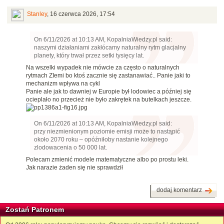
Stanley
,
16 czerwca 2026, 17:54
On 6/11/2026 at 10:13 AM, KopalniaWiedzy.pl said:
naszymi działaniami zakłócamy naturalny rytm glacjalny
planety, który trwał przez setki tysięcy lat.
Na wszelki wypadek nie mówcie za często o naturalnych
rytmach ZIemi bo ktoś zacznie się zastanawiać.. Panie jaki to
mechanizm wpływa na cykl
Panie ale jak to dawniej w Europie był lodowiec a później się
ocieplało no przecież nie było zakrętek na butelkach jeszcze.
On 6/11/2026 at 10:13 AM, KopalniaWiedzy.pl said:
przy niezmienionym poziomie emisji może to nastąpić
około 2070 roku – opóźniłoby nastanie kolejnego
zlodowacenia o 50 000 lat.
Polecam zmienić modele matematyczne albo po prostu leki.
Jak narazie żaden się nie sprawdził
dodaj komentarz
Zostań Patronem