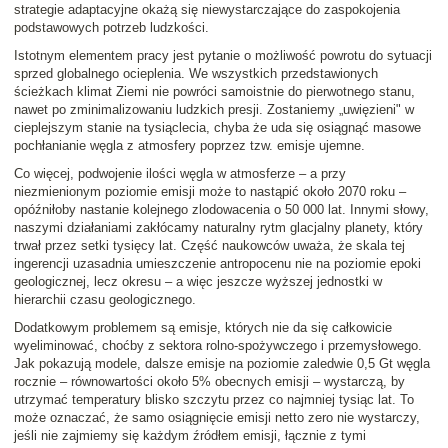
strategie adaptacyjne okażą się niewystarczające do zaspokojenia
podstawowych potrzeb ludzkości.
Istotnym elementem pracy jest pytanie o możliwość powrotu do sytuacji
sprzed globalnego ocieplenia. We wszystkich przedstawionych
ścieżkach klimat Ziemi nie powróci samoistnie do pierwotnego stanu,
nawet po zminimalizowaniu ludzkich presji. Zostaniemy „uwięzieni" w
cieplejszym stanie na tysiąclecia, chyba że uda się osiągnąć masowe
pochłanianie węgla z atmosfery poprzez tzw. emisje ujemne.
Co więcej, podwojenie ilości węgla w atmosferze – a przy
niezmienionym poziomie emisji może to nastąpić około 2070 roku –
opóźniłoby nastanie kolejnego zlodowacenia o 50 000 lat. Innymi słowy,
naszymi działaniami zakłócamy naturalny rytm glacjalny planety, który
trwał przez setki tysięcy lat. Część naukowców uważa, że skala tej
ingerencji uzasadnia umieszczenie antropocenu nie na poziomie epoki
geologicznej, lecz okresu – a więc jeszcze wyższej jednostki w
hierarchii czasu geologicznego.
Dodatkowym problemem są emisje, których nie da się całkowicie
wyeliminować, choćby z sektora rolno-spożywczego i przemysłowego.
Jak pokazują modele, dalsze emisje na poziomie zaledwie 0,5 Gt węgla
rocznie – równowartości około 5% obecnych emisji – wystarczą, by
utrzymać temperatury blisko szczytu przez co najmniej tysiąc lat. To
może oznaczać, że samo osiągnięcie emisji netto zero nie wystarczy,
jeśli nie zajmiemy się każdym źródłem emisji, łącznie z tymi