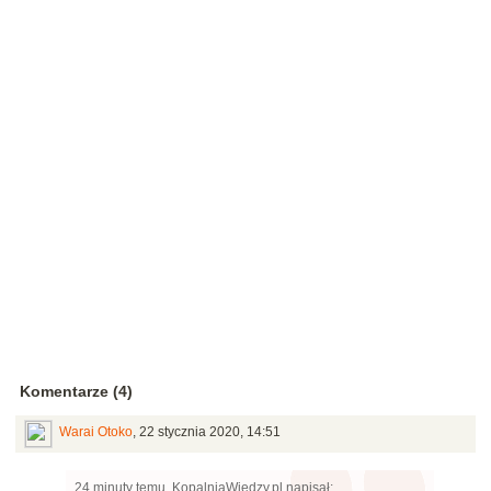
Komentarze (4)
Warai Otoko
,
22 stycznia 2020, 14:51
24 minuty temu, KopalniaWiedzy.pl napisał: