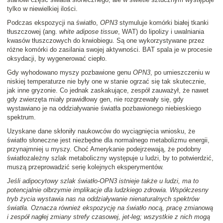
tylko w niewielkiej ilości.
Podczas ekspozycji na światło,
OPN3
stymuluje komórki białej tkanki
tłuszczowej (ang.
white adipose tissue
, WAT) do lipolizy i uwalniania
kwasów tłuszczowych do krwiobiegu. Są one wykorzystywane przez
różne komórki do zasilania swojej aktywności. BAT spala je w procesie
oksydacji, by wygenerować ciepło.
Gdy wyhodowano myszy pozbawione genu
OPN3
, po umieszczeniu w
niskiej temperaturze nie były one w stanie ogrzać się tak skutecznie,
jak inne gryzonie. Co jednak zaskakujące, zespół zauważył, że nawet
gdy zwierzęta miały prawidłowy gen, nie rozgrzewały się, gdy
wystawiano je na oddziaływanie światła pozbawionego niebieskiego
spektrum.
Uzyskane dane skłoniły naukowców do wyciągnięcia wniosku, że
światło słoneczne jest niezbędne dla normalnego metabolizmu energii,
przynajmniej u myszy. Choć Amerykanie podejrzewają, że podobny
światłozależny szlak metaboliczny występuje u ludzi, by to potwierdzić,
muszą przeprowadzić serię kolejnych eksperymentów.
Jeśli adipocytowy szlak światło-OPN3 istnieje także u ludzi, ma to
potencjalnie olbrzymie implikacje dla ludzkiego zdrowia. Współczesny
tryb życia wystawia nas na oddziaływanie nienaturalnych spektrów
światła. Oznacza również ekspozycję na światło nocą, pracę zmianową
i zespół nagłej zmiany strefy czasowej, jet-leg; wszystkie z nich mogą