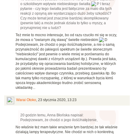
o szkoldiwym wpływie niebieskiego światła
I teraz
pytanie - czy tego światła jest faktycznie za mało dla tych
reakcji z opsyną ale wystarczająco dużo żeby szkodzić?
Czy może temat jest znacznie bardziej skomplikowany
(pewnie tak) a może jednak działa to tylko u myszy, a
przynajmniej nie u ludzi?
Też mnie to mocno interesuje, bo od razu rzuciło mi się w oczy,
że mowa o "owianym złą sławą" świetle niebieskim
Podejrzewam, że chodzi o jego ilość/natężenie, a nie o samą
przynależność do jakiegoś spektrum (w świetle słonecznym
"niebieskości" jest pewnie o wiele mniej w porównaniu do
kumulacyjnej dawki z różnych urządzeń itp.). Prawda jest taka,
że przydałyby się opracowania bardziej holistyczne, w których
po jakimś okresie prowadzenia badań prezentowano by
całościowo wpływ danego czynnika, przebieg zjawiska itp. Bo
tak mamy tylko rozsypankę, z której w warunkach bycia kimś
spoza kręgu akademickiego trudno zrobić sensowną
układankę...
Warai Otoko
,
23 stycznia 2020, 13:23
20 godzin temu, Anna Błońska napisał:
Podejrzewam, że chodzi o jego ilość/natężenie,
No właśnie też mam takie wrażenie tym bardziej że tak właśnie
działają lampy terapeutyczne. Nie chodzi w nich o konkretną