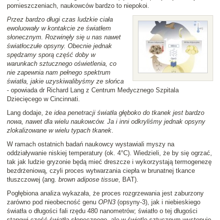
pomieszczeniach, naukowców bardzo to niepokoi.
Przez bardzo długi czas ludzkie ciała
ewoluowały w kontakcie ze światłem
słonecznym. Rozwinęły się u nas nawet
światłoczułe opsyny. Obecnie jednak
spędzamy sporą część doby w
warunkach sztucznego oświetlenia, co
nie zapewnia nam pełnego spektrum
światła, jakie uzyskiwalibyśmy ze słońca
- opowiada dr Richard Lang z Centrum Medycznego Szpitala
Dziecięcego w Cincinnati.
Lang dodaje, że
idea penetracji światła głęboko do tkanek jest bardzo
nowa, nawet dla wielu naukowców. Ja i inni odkryliśmy jednak opsyny
zlokalizowane w wielu typach tkanek
.
W ramach ostatnich badań naukowcy wystawiali myszy na
oddziaływanie niskiej temperatury (ok. 4°C). Wiedzieli, że by się ogrzać,
tak jak ludzie gryzonie będą mieć dreszcze i wykorzystają termogenezę
bezdrżeniową, czyli proces wytwarzania ciepła w brunatnej tkance
tłuszczowej (ang.
brown adipose tissue
, BAT).
Pogłębiona analiza wykazała, że proces rozgrzewania jest zaburzony
zarówno pod nieobecność genu
OPN3
(opsyny-3), jak i niebieskiego
światła o długości fali rzędu 480 nanometrów; światło o tej długości
stanowi część światła słonecznego, ale w świetle sztucznym występuje