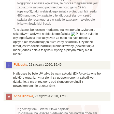
Pogłębiona analiza wykazała, że proces rozgrzewania jest
zaburzony zarówno pod nieobecność genu
OPN3
(opsyny-3), jak i niebieskiego światła o długości fali rzędu
480 nanometrów; światło o tej długości stanowi część
światła słonecznego, ale w świetle sztucznym występuje
tylko w niewielkiej ilości.
To ciekawe, bo jeszcze niedawno na tym portalu czytałem o
szkoldiwym wpływie niebieskiego światła
I teraz pytanie -
czy tego światła jest faktycznie za mało dla tych reakcji z
opsyną ale wystarczająco dużo żeby szkodzić? Czy może
temat jest znacznie bardziej skomplikowany (pewnie tak) a
może jednak działa to tylko u myszy, a przynajmniej nie u
ludzi?
Felipesku
,
22 stycznia 2020, 15:49
Najlepsze by było UV tylko że nam szkodzi (DNA) co dziwne bo
niektóre organizmy na ziemi sa uodpornione na szkodliwe
działanie, a my przez eony pod słońcem ewolucji z
powodzeniem nie przeszliśmy.
Anna Błońska
,
22 stycznia 2020, 17:08
2 godziny temu, Warai Otoko napisał:
To ciekawe, bo jeszcze niedawno na tym portalu czytałem