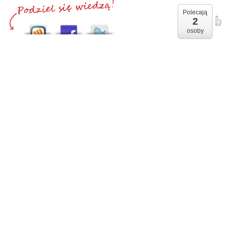
Polecają
2
osoby