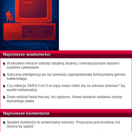
Najnowsze wiadomości
W etruskim mieście odkryto rytualną studnię z nienaruszonymi darami i
ludzkimi szkieletami
Sztuczna inteligencja po raz pierwszy zaprojektowała funkcjonalny genom
bakteriofaga
Czy infekcja SARS-CoV-2 w ciąży może odbić się na zdrowiu dziecka? Są
wyniki metaanalizy
Dodo widział świat inaczej, niż sądzono. Nowe badanie odsłania zmysły
wymarłego ptaka
Najnowsze komentarze
Spadek dzietności to uniwersalny wzorzec. Przyczyna jest prostsza, niż
można by sądzić