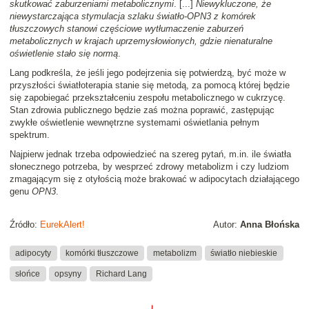
skutkować zaburzeniami metabolicznymi
. [...]
Niewykluczone, że
niewystarczająca stymulacja szlaku światło-OPN3 z komórek
tłuszczowych stanowi częściowe wytłumaczenie zaburzeń
metabolicznych w krajach uprzemysłowionych, gdzie nienaturalne
oświetlenie stało się normą
.
Lang podkreśla, że jeśli jego podejrzenia się potwierdzą, być może w
przyszłości światłoterapia stanie się metodą, za pomocą której będzie
się zapobiegać przekształceniu zespołu metabolicznego w cukrzycę.
Stan zdrowia publicznego będzie zaś można poprawić, zastępując
zwykłe oświetlenie wewnętrzne systemami oświetlania pełnym
spektrum.
Najpierw jednak trzeba odpowiedzieć na szereg pytań, m.in. ile światła
słonecznego potrzeba, by wesprzeć zdrowy metabolizm i czy ludziom
zmagającym się z otyłością może brakować w adipocytach działającego
genu
OPN3
.
Źródło:
EurekAlert!
Autor:
Anna Błońska
adipocyty
komórki tłuszczowe
metabolizm
światło niebieskie
słońce
opsyny
Richard Lang