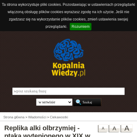
Ta strona wykorzystuje pliki cookies. Pozostawiając w ustawieniach przeglądarki
włączoną obsługę plików cookies wyrażasz zgodę na ich użycie. Jeśli nie
zgadzasz się na wykorzystanie plików cookies, zmień ustawienia swojej
przeglądarki.
Rozumiem
Strona główna
>
Wiadomości
>
Ciekawostki
Replika alki olbrzymiej -
A
A
A
ptaka wytępionego w XIX w.