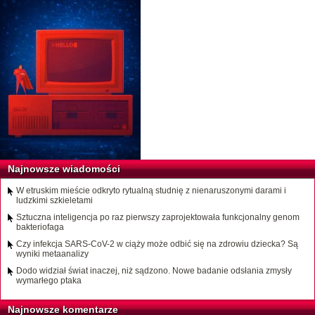
Najnowsze wiadomości
W etruskim mieście odkryto rytualną studnię z nienaruszonymi darami i
ludzkimi szkieletami
Sztuczna inteligencja po raz pierwszy zaprojektowała funkcjonalny genom
bakteriofaga
Czy infekcja SARS-CoV-2 w ciąży może odbić się na zdrowiu dziecka? Są
wyniki metaanalizy
Dodo widział świat inaczej, niż sądzono. Nowe badanie odsłania zmysły
wymarłego ptaka
Najnowsze komentarze