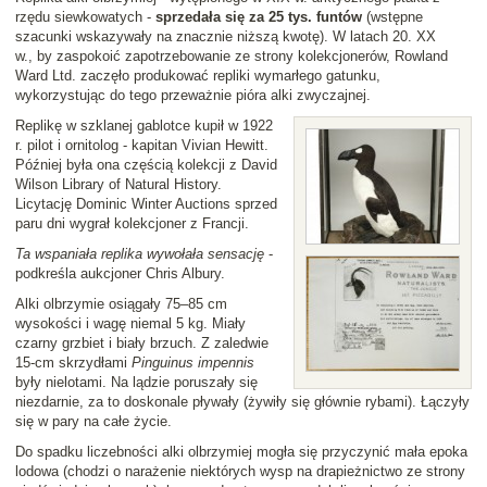
rzędu siewkowatych -
sprzedała się za 25 tys. funtów
(wstępne
szacunki wskazywały na znacznie niższą kwotę). W latach 20. XX
w., by zaspokoić zapotrzebowanie ze strony kolekcjonerów, Rowland
Ward Ltd. zaczęło produkować repliki wymarłego gatunku,
wykorzystując do tego przeważnie pióra alki zwyczajnej.
Replikę w szklanej gablotce kupił w 1922
r. pilot i ornitolog - kapitan Vivian Hewitt.
Później była ona częścią kolekcji z David
Wilson Library of Natural History.
Licytację Dominic Winter Auctions sprzed
paru dni wygrał kolekcjoner z Francji.
Ta wspaniała replika wywołała sensację
-
podkreśla aukcjoner Chris Albury.
Alki olbrzymie osiągały 75–85 cm
wysokości i wagę niemal 5 kg. Miały
czarny grzbiet i biały brzuch. Z zaledwie
15-cm skrzydłami
Pinguinus impennis
były nielotami. Na lądzie poruszały się
niezdarnie, za to doskonale pływały (żywiły się głównie rybami). Łączyły
się w pary na całe życie.
Do spadku liczebności alki olbrzymiej mogła się przyczynić mała epoka
lodowa (chodzi o narażenie niektórych wysp na drapieżnictwo ze strony