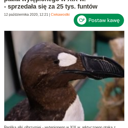
- sprzedała się za 25 tys. funtów
12 października 2020, 12:21
|
Ciekawostki
Replika alki olbrzymiej - wytępionego w XIX w. arktycznego ptaka z