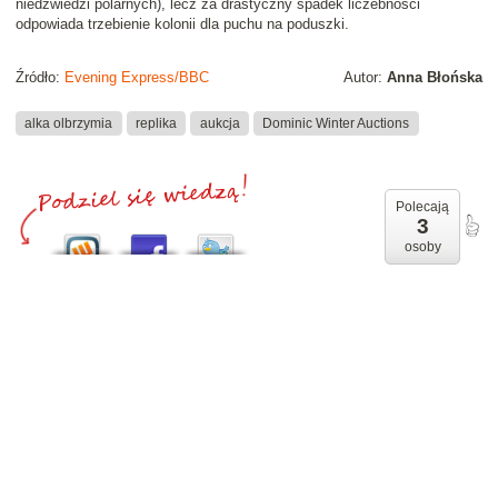
niedźwiedzi polarnych), lecz za drastyczny spadek liczebności
odpowiada trzebienie kolonii dla puchu na poduszki.
Źródło:
Evening Express/BBC
Autor:
Anna Błońska
alka olbrzymia
replika
aukcja
Dominic Winter Auctions
Polecają
3
osoby