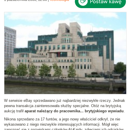
W serwisie eBay sprzedawano już najbardziej niezwykłe rzeczy. Jednak
pewna transakcja zainteresowała służby specjalne. Otóż na brytyjską
aukcję trafił
aparat należący do pracownika... brytyjskiego wywiadu
.
Nikona sprzedano za 17 funtów, a jego nowy właściciel odkrył, że nie
wykasowano z niego niezwykle interesujących informacji. Mógł więc
zapoznać się z nazwiskami członków Al-Kaidy, zdjęciami ich odcisków