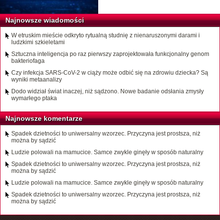
Najnowsze wiadomości
W etruskim mieście odkryto rytualną studnię z nienaruszonymi darami i
ludzkimi szkieletami
Sztuczna inteligencja po raz pierwszy zaprojektowała funkcjonalny genom
bakteriofaga
Czy infekcja SARS-CoV-2 w ciąży może odbić się na zdrowiu dziecka? Są
wyniki metaanalizy
Dodo widział świat inaczej, niż sądzono. Nowe badanie odsłania zmysły
wymarłego ptaka
Najnowsze komentarze
Spadek dzietności to uniwersalny wzorzec. Przyczyna jest prostsza, niż
można by sądzić
Ludzie polowali na mamucice. Samce zwykle ginęły w sposób naturalny
Spadek dzietności to uniwersalny wzorzec. Przyczyna jest prostsza, niż
można by sądzić
Ludzie polowali na mamucice. Samce zwykle ginęły w sposób naturalny
Spadek dzietności to uniwersalny wzorzec. Przyczyna jest prostsza, niż
można by sądzić