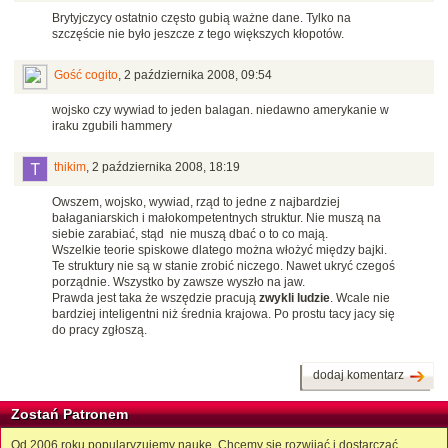
Brytyjczycy ostatnio często gubią ważne dane. Tylko na
szczęście nie było jeszcze z tego większych kłopotów.
Gość cogito
,
2 października 2008, 09:54
wojsko czy wywiad to jeden balagan. niedawno amerykanie w
iraku zgubili hammery
thikim
,
2 października 2008, 18:19
Owszem, wojsko, wywiad, rząd to jedne z najbardziej
bałaganiarskich i małokompetentnych struktur. Nie muszą na
siebie zarabiać, stąd nie muszą dbać o to co mają.
Wszelkie teorie spiskowe dlatego można włożyć między bajki.
Te struktury nie są w stanie zrobić niczego. Nawet ukryć czegoś
porządnie. Wszystko by zawsze wyszło na jaw.
Prawda jest taka że wszędzie pracują
zwykli ludzie
. Wcale nie
bardziej inteligentni niż średnia krajowa. Po prostu tacy jacy się
do pracy zgłoszą.
dodaj komentarz
Zostań Patronem
Od 2006 roku popularyzujemy naukę. Chcemy się rozwijać i dostarczać