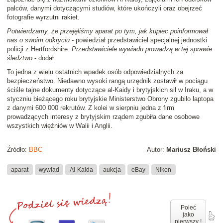
palców, danymi dotyczącymi studiów, które ukończyli oraz obejrzeć
fotografie wyrzutni rakiet.
Potwierdzamy, że przejęliśmy aparat po tym, jak kupiec poinformował
nas o swoim odkryciu
- powiedział przedstawiciel specjalnej jednostki
policji z Hertfordshire.
Przedstawiciele wywiadu prowadzą w tej sprawie
śledztwo
- dodał.
To jedna z wielu ostatnich wpadek osób odpowiedzialnych za
bezpieczeństwo. Niedawno wysoki rangą urzędnik zostawił w pociągu
ściśle tajne dokumenty dotyczące al-Kaidy i brytyjskich sił w Iraku, a w
styczniu bieżącego roku brytyjskie Ministerstwo Obrony zgubiło laptopa
z danymi 600 000 rekrutów. Z kolei w sierpniu jedna z firm
prowadzących interesy z brytyjskim rządem zgubiła dane osobowe
wszystkich więźniów w Walii i Anglii.
Źródło:
BBC
Autor:
Mariusz Błoński
aparat
wywiad
Al-Kaida
aukcja
eBay
Nikon
Poleć
jako
pierwszy !