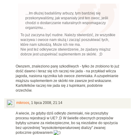
....Im dłużej badaliśmy arbuzy, tym bardziej się
przekonywaliśmy, jak wspaniały jest ten owoc, jeśli
chodzi o dostarczanie naturalnych wspomagaczy
organizmu...
To już zaczyna być nudne. Należy stwierdzić, że wszystkie
warzywa i owoce nam służą i zacząć poszukiwać tych,
które nam szkodzą. Może ich nie ma.
Nie jest też odkrywcze stwierdzenie, że zjadany miąższ
dobrze jest uzupełniać suplementem ze skórki. ;D
Owszem, znaleziono parę szkodliwych - tylko że zrobiono to już
dość dawno i teraz się ich raczej nie jada - na przykład wilcza
jagoda, nasiona rącznika lub owoce ziemniaka. A uzupełnianie
miąższu suplementem ze skórki nie zawsze jest wskazane.
Kartofelków raczej nie jada się z łupinkami, podobnie
orzechów.
mikroos
,
1 lipca 2008, 21:14
A wiecie, że gdyby dziś odkryto ziemniaki, nie przeszłyby
procesu rejestracji w UE? ;D W świetle obecnych przepisów
byłyby uznane za niebezpieczne, bo są niezdatne do spożycia
bez uprzedniej "wysokotemperaturowej dializy" zwanej
potocznie gotowaniem