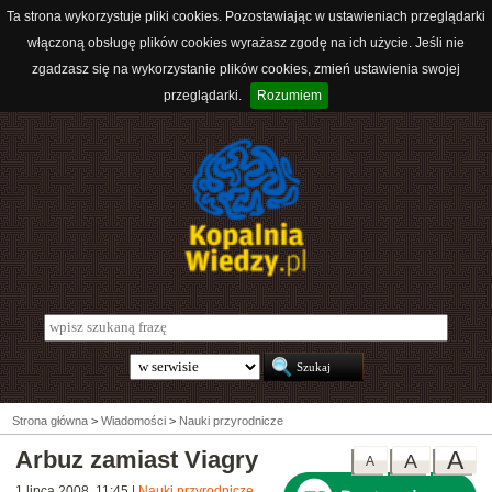
Ta strona wykorzystuje pliki cookies. Pozostawiając w ustawieniach przeglądarki
włączoną obsługę plików cookies wyrażasz zgodę na ich użycie. Jeśli nie
zgadzasz się na wykorzystanie plików cookies, zmień ustawienia swojej
przeglądarki.
Rozumiem
Strona główna
>
Wiadomości
>
Nauki przyrodnicze
Arbuz zamiast Viagry
A
A
A
1 lipca 2008, 11:45
|
Nauki przyrodnicze