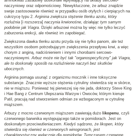
aminokwas zasadowy doskonale wpływający na układy sercowo-
naczyniowy oraz odpornościowy. Niewykluczone, że arbuz znajdzie
swoje zastosowanie również w przypadku osób otyłych i cierpiących na
cukrzycę typu 2.
Arginina zwiększa stężenie tlenku azotu, który
rozluźnia
[i rozszerza]
naczynia krwionośne, działając tym samym
podobnie jak Viagra
. Dzięki arbuzowi można by więc nie tylko leczyć
zaburzenia erekcji, ale również im zapobiegać.
Zwiększona dawka tlenku azotu przyda się nie tylko panom, ale też
wszystkim osobom potrzebującym zwiększenia przepływu krwi, a więc
chorym z anginą, nadciśnieniem i innymi chorobami sercowo-
naczyniowymi.
Arbuz może nie być tak "organospecyficzny" jak Viagra,
ale to doskonały sposób na rozluźnienie naczyń bez skutków
ubocznych
.
Arginina pomaga usunąć z organizmu mocznik i inne toksyczne
substancje. Znacznie wyższe stężenia cytruliny stwierdza się w skórce,
nie w miąższu. Ponieważ tej pierwszej się nie jada, doktorzy Steve King
i Hae Bang z Centrum Ulepszania Warzyw i Owoców, którym kieruje
Patil, pracują nad stworzeniem odmian ze wzbogaconym w cytrulinę
miąższem.
Arbuzy z mocno czerwonym miąższem zawierają dużo
likopenu
, czyli
czerwonego barwnika występującego także w pomidorach. Jest on
doskonałym przeciwutleniaczem.
Kiedyś sądzono, że likopen, który
stwierdza się również w czerwonych winogronach, jest
charakterystyczny wyłącznie dla pomidorów. Tymczasem czerwone