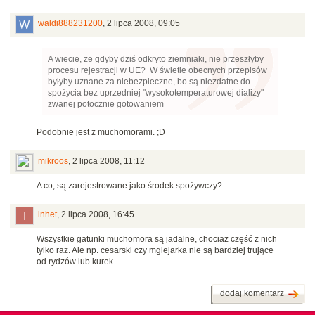
waldi888231200
,
2 lipca 2008, 09:05
A wiecie, że gdyby dziś odkryto ziemniaki, nie przeszłyby
procesu rejestracji w UE? W świetle obecnych przepisów
byłyby uznane za niebezpieczne, bo są niezdatne do
spożycia bez uprzedniej "wysokotemperaturowej dializy"
zwanej potocznie gotowaniem
Podobnie jest z muchomorami. ;D
mikroos
,
2 lipca 2008, 11:12
A co, są zarejestrowane jako środek spożywczy?
inhet
,
2 lipca 2008, 16:45
Wszystkie gatunki muchomora są jadalne, chociaż część z nich
tylko raz. Ale np. cesarski czy mglejarka nie są bardziej trujące
od rydzów lub kurek.
dodaj komentarz