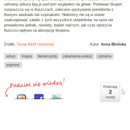
odmiany arbuza biją je pod tym względem na głowę
. Ponieważ likopen
rozpuszcza się w tłuszczach, zalecano spożywanie pomidorów z
tłustymi awokado lub szpinakiem. Niektórzy nie są w stanie
zaakceptować sałatki z tych wszystkich składników, na razie nie
prowadzono jednak, niestety, badań nad tym, jak czas spożycia
tłuszczu wpływa na absorpcję likopenu.
Źródło:
Texas A&M University
Autor:
Anna Błońska
arbuz
Viagra
tlenek azotu
zaburzenia erekcji
cytrulina
arginina
Polecają
2
osoby