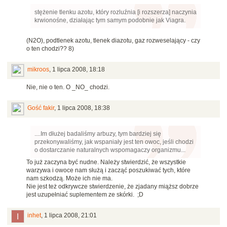
stężenie tlenku azotu, który rozluźnia [i rozszerza] naczynia
krwionośne, działając tym samym podobnie jak Viagra.
(N2O), podtlenek azotu, tlenek diazotu, gaz rozweselający - czy
o ten chodzi?? 8)
mikroos
,
1 lipca 2008, 18:18
Nie, nie o ten. O _NO_ chodzi.
Gość fakir
,
1 lipca 2008, 18:38
....Im dłużej badaliśmy arbuzy, tym bardziej się
przekonywaliśmy, jak wspaniały jest ten owoc, jeśli chodzi
o dostarczanie naturalnych wspomagaczy organizmu...
To już zaczyna być nudne. Należy stwierdzić, że wszystkie
warzywa i owoce nam służą i zacząć poszukiwać tych, które
nam szkodzą. Może ich nie ma.
Nie jest też odkrywcze stwierdzenie, że zjadany miąższ dobrze
jest uzupełniać suplementem ze skórki. ;D
inhet
,
1 lipca 2008, 21:01