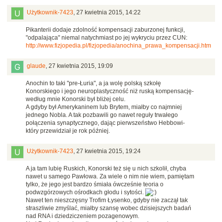
Użytkownik-7423
,
27 kwietnia 2015, 14:22
Pikanterii dodaje zdolność kompensacji zaburzonej funkcji,
"odpalająca" niemal natychmiast po jej wykryciu przez CUN:
http://www.fizjopedia.pl/fizjopedia/anochina_prawa_kompensacji.htm
glaude
,
27 kwietnia 2015, 19:09
Anochin to taki "pre-Łuria", a ja wolę polską szkołę
Konorskiego i jego neuroplastyczność niż ruską kompensację-
według mnie Konorski był bliżej celu.
A gdyby był Amerykaninem lub Brytem, miałby co najmniej
jednego Nobla. A tak pozbawili go nawet reguły trwałego
połączenia synaptycznego, dając pierwszeństwo Hebbowi-
który przewidział je rok później.
Użytkownik-7423
,
27 kwietnia 2015, 19:24
A ja tam lubię Ruskich, Konorski też się u nich szkolił, chyba
nawet u samego Pawłowa. Za wiele o nim nie wiem, pamiętam
tylko, że jego jest bardzo śmiała ówcześnie teoria o
podwzgórzowych ośrodkach głodu i sytości.
Nawet ten nieszczęsny Trofim Łysenko, gdyby nie zaczął tak
straszliwie zmyślać, miałby szansę wobec dzisiejszych badań
nad RNA i dziedziczeniem pozagenowym.