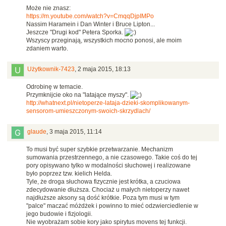
Może nie znasz:
https://m.youtube.com/watch?v=CmqqDjpIMPo
Nassim Haramein i Dan Winter i Bruce Lipton...
Jeszcze "Drugi kod" Petera Sporka.
Wszyscy przeginają, wszystkich mocno ponosi, ale moim
zdaniem warto.
Użytkownik-7423
,
2 maja 2015, 18:13
Odrobinę w temacie.
Przymknijcie oko na "latające myszy".
http://whatnext.pl/nietoperze-lataja-dzieki-skomplikowanym-
sensorom-umieszczonym-swoich-skrzydlach/
glaude
,
3 maja 2015, 11:14
To musi być super szybkie przetwarzanie. Mechanizm
sumowania przestrzennego, a nie czasowego. Takie coś do tej
pory opisywano tylko w modalności słuchowej i realizowane
było poprzez tzw. kielich Helda.
Tyle, że droga słuchowa fizycznie jest krótka, a czuciowa
zdecydowanie dłuższa. Chociaż u małych nietoperzy nawet
najdłuższe aksony są dość krótkie. Poza tym musi w tym
"palce" maczać móżdżek i powinno to mieć odzwierciedlenie w
jego budowie i fizjologii.
Nie wyobrażam sobie kory jako spirytus movens tej funkcji.