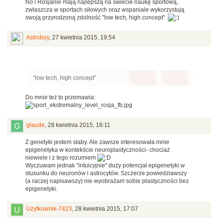
No i Rosjanie mają najlepszą na świecie naukę sportową,
zwłaszcza w sportach siłowych oraz wspaniale wykorzystują
swoją przyrodzoną zdolność "low tech, high concept".
Astroboy
,
27 kwietnia 2015, 19:54
"low tech, high concept"
Do mnie też to przemawia:
glaude
,
28 kwietnia 2015, 16:11
Z genetyki jestem słaby. Ale zawsze interesowała mnie
epigenetyka w kontekście neuroplastyczności- chociaż
niewiele i z tego rozumiem
Wyczuwam jednak "intuicyjnie" duży potencjał epigenetyki w
stusunku do neuronów i astrocytów. Szczerze powiedziawszy
(a raczej napisawszy) nie wyobrażam sobie plastyczności bez
epigenetyki.
Użytkownik-7423
,
28 kwietnia 2015, 17:07