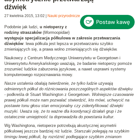
dźwięk
27 kwietnia 2015, 13:02
|
Nauki przyrodnicze
Podobnie jak ludzi,
u nietoperzy z
rodziny straszaków
(
Mormoopidae
)
występuje specjalizacja półkulowa w zakresie przetwarzania
dźwięków
: lewa półkula jest lepsza w przetwarzaniu szybko
zmieniających się, a prawa wolno zmieniających się dźwięków.
Naukowcy z Centrum Medycznego Uniwersytetu w Georgetown i
Uniwersytetu Amerykańskiego uważają, że badanie nietoperzy pomoże
zrozumieć ludzkie zaburzenia językowe, a nawet usprawni systemy
komputerowego rozpoznawania mowy.
Nasze ustalenia obalają twierdzenie, że tylko ludzie używają
odmiennych półkul do różnicowania poszczególnych aspektów dźwięku
- podkreśla dr Stuart Washington z Georgetown.
Wolniejsze czasowanie
prawej półkuli może nam pozwalać stwierdzić, kto mówi, uchwycić na
postawie tonu głosu stan emocjonalny czy zidentyfikować dźwięki
muzyki. Uważa się, że to ważne dla koordynacji działań grup i że
ostatecznie umiejętność ta doprowadziła do powstania kultur
.
Wg Washingtona, nietoperze potrzebują akustycznej asymetrii
półkulowej jeszcze bardziej niż ludzie.
Starszaki polegają na szybkim
timingu lewej półkuli, by rozróżnić podlegające szybkim zmianom