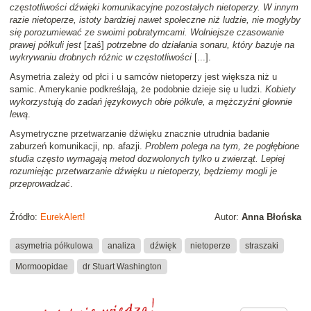
częstotliwości dźwięki komunikacyjne pozostałych nietoperzy. W innym
razie nietoperze, istoty bardziej nawet społeczne niż ludzie, nie mogłyby
się porozumiewać ze swoimi pobratymcami. Wolniejsze czasowanie
prawej półkuli jest
[zaś]
potrzebne do działania sonaru, który bazuje na
wykrywaniu drobnych różnic w częstotliwości
[...].
Asymetria zależy od płci i u samców nietoperzy jest większa niż u
samic. Amerykanie podkreślają, że podobnie dzieje się u ludzi.
Kobiety
wykorzystują do zadań językowych obie półkule, a mężczyźni głownie
lewą
.
Asymetryczne przetwarzanie dźwięku znacznie utrudnia badanie
zaburzeń komunikacji, np. afazji.
Problem polega na tym, że pogłębione
studia często wymagają metod dozwolonych tylko u zwierząt. Lepiej
rozumiejąc przetwarzanie dźwięku u nietoperzy, będziemy mogli je
przeprowadzać
.
Źródło:
EurekAlert!
Autor:
Anna Błońska
asymetria półkulowa
analiza
dźwięk
nietoperze
straszaki
Mormoopidae
dr Stuart Washington