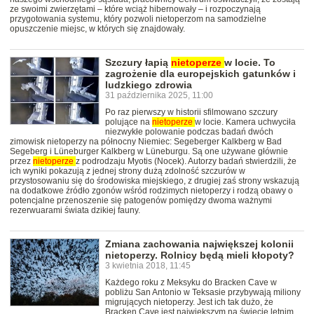
ze swoimi zwierzętami – które wciąż hibernowały – i rozpoczynają
przygotowania systemu, który pozwoli nietoperzom na samodzielne
opuszczenie miejsc, w których się znajdowały.
Szczury łapią
nietoperze
w locie. To
zagrożenie dla europejskich gatunków i
ludzkiego zdrowia
31 października 2025, 11:00
Po raz pierwszy w historii sfilmowano szczury
polujące na
nietoperze
w locie. Kamera uchwyciła
niezwykłe polowanie podczas badań dwóch
zimowisk nietoperzy na północny Niemiec: Segeberger Kalkberg w Bad
Segeberg i Lüneburger Kalkberg w Lüneburgu. Są one używane głównie
przez
nietoperze
z podrodzaju Myotis (Nocek). Autorzy badań stwierdzili, że
ich wyniki pokazują z jednej strony dużą zdolność szczurów w
przystosowaniu się do środowiska miejskiego, z drugiej zaś strony wskazują
na dodatkowe źródło zgonów wśród rodzimych nietoperzy i rodzą obawy o
potencjalne przenoszenie się patogenów pomiędzy dwoma ważnymi
rezerwuarami świata dzikiej fauny.
Zmiana zachowania największej kolonii
nietoperzy. Rolnicy będą mieli kłopoty?
3 kwietnia 2018, 11:45
Każdego roku z Meksyku do Bracken Cave w
pobliżu San Antonio w Teksasie przybywają miliony
migrujących nietoperzy. Jest ich tak dużo, że
Bracken Cave jest największym na świecie letnim