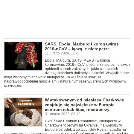
SARS, Ebola, Marburg i koronawirus
2019-nCoV – łączą je nietoperze
11 lutego 2020, 11:27
Ebola, Marburg, SARS, MERS i w końcu
koronawirus 2019-nCoV to jedne z najgroźniejszych
epidemii chorób zakaźnych, jakie w ostatnich
dziesięcioleciach dotknęły ludzkości. Wszystkie one
mają wspólny mianownik: nietoperze. To właśnie te ssaki są
najprawdopodobniej nosicielami i naturalnym rezerwuarem tych wirusów w
przyrodzie.
W atakowanym od miesiąca Charkowie
znajduje się największe w Europie
centrum rehabilitacji nietoperzy
31 marca 2022, 08:12
Ukraińskie Centrum Rehabilitacji Nietoperzy w
Charkowie to jedyny na Ukrainie i największy w
Europie ośrodek tego typu. Gdy Rosja napadła na
naszego wschodniego sąsiada, pracownicy Centrum oświadczyli, że zostają