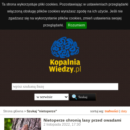
Ta strona wykorzystuje pliki cookies. Pozostawiając w ustawieniach przeglądarki
włączoną obsługę plików cookies wyrażasz zgodę na ich użycie. Jeśli nie
zgadzasz się na wykorzystanie plików cookies, zmień ustawienia swojej
przeglądarki.
Rozumiem
Strona główna
>
Szukaj "nietoperze"
sortuj wg:
trafności
|
daty
Nietoperze chronią lasy przed owadami
2 listopada 2022, 17:30