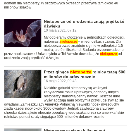
domem dla nietoperzy. W szczytowych okresach przebywa tam około 40
milionów ssaków
Nietoperze od urodzenia znają prędkość
dźwięku
10 maja 2021, 07:12
My odbieramy otoczenie w jednostkach odległości,
natomiast
nietoperze
– w jednostkach czasu. Dla
nietoperza owad znajduje się nie w odległości 1,5
metra, ale 9 milisekund. Badania przeprowadzone
przez naukowców z Uniwersytetu w Tel Awiwie dowodzą, że
nietoperze
od
urodzenia znają prędkość dźwięku.
Przez ginące
nietoperze
rolnicy tracą 500
milionów dolarów rocznie
16 maja 2022, 09:43
Niektóre gatunki nietoperzy są ważnymi
zapylaczami roślin uprawnych, odchody innych
nietoperzy stanowią cenny nawóz. Jeszcze inne
wyświadczają nam olbrzymią przysługę żywiąc się
owadami. Zamieszkujący Amerykę Północną niewielki nocek myszouchy
zjada każdej nocy około 3000 owadów. Jednak zawleczona z Europy
choroba dziesiątkuje obecnie populację tego ssaka, przez co amerykańskie
rolnictwo ponosi straty sięgające 500 milionów dolarów rocznie.
Nietoperze w ciągu kilku minut