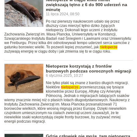
zwiększają tętno z 6 do 900 uderzeń na
minutę
11 lipca 2024, 08:50
Po raz pierwszy naukowcom udało się przez
dłuższy czas mierzyć tętno dziko żyjących
nietoperzy. Dokonali tego uczeni z Instytutu
Zachowania Zwierząt im. Maxa Plancka, Uniwersytetu w Konstancji,
Szwajcarskiego Instytutu Badań nad Śniegiem i Lawinami oraz Uniwersytetu
we Freiburgu. Przez kilka dni odnotowywali tempo uderzeń serca samców z
gatunku borowiec wielki. To pozwoli lepiej zrozumieć, jak
nietoperze
zużywają energię w ciągu doby i jak zmienia się to w ciągu roku.
Nietoperze korzystają z frontów
burzowych podczas corocznych migracji
6 stycznia 2025, 10:27
Nie tylko ptaki są znane z bardzo długich migracji.
Niektóre
nietoperze
przemieszczają się tysiące
kilometrów przez Europę, Afrykę czy Amerykę
Północną. Jednak o migracjach latających ssaków
wiemy znacznie mniej niż o ptasich lotach długodystansowych. Naukowcy z
Instytutu Zachowania Zwierząt im. Maxa Plancka przeanalizowali 71
borowców wielkich, które wiosną migrują przez Europę. Dzięki niewielkim
czujnikom umieszczonym na ciałach zwierząt uczeni zauważyli, że te
niewielkie ssaki wykorzystują ciepłe fronty burzowe, by zużywać mniej
energii podczas migracji.
Gdzie człowiek nie może, tam nietoperza