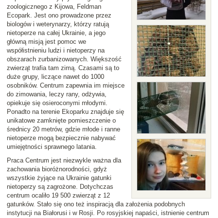
zoologicznego z Kijowa, Feldman
Ecopark. Jest ono prowadzone przez
biologów i weterynarzy, którzy ratują
nietoperze na całej Ukrainie, a jego
główną misją jest pomoc we
współistnieniu ludzi i nietoperzy na
obszarach zurbanizowanych. Większość
zwierząt trafia tam zimą. Czasami są to
duże grupy, liczące nawet do 1000
osobników. Centrum zapewnia im miejsce
do zimowania, leczy rany, odżywia,
opiekuje się osieroconymi młodymi.
Ponadto na terenie Ekoparku znajduje się
unikatowe zamknięte pomieszczenie o
średnicy 20 metrów, gdzie młode i ranne
nietoperze mogą bezpiecznie nabywać
umiejętności sprawnego latania.
Praca Centrum jest niezwykle ważna dla
zachowania bioróżnorodności, gdyż
wszystkie żyjące na Ukrainie gatunki
nietoperzy są zagrożone. Dotychczas
centrum ocaliło 19 500 zwierząt z 12
gatunków. Stało się ono też inspiracją dla założenia podobnych
instytucji na Białorusi i w Rosji. Po rosyjskiej napaści, istnienie centrum