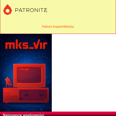
Patroni KopalniWiedzy
Najnowsze wiadomości