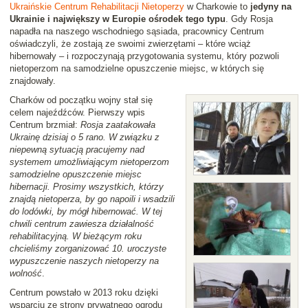
Ukraińskie Centrum Rehabilitacji Nietoperzy
w Charkowie to
jedyny na
Ukrainie i największy w Europie ośrodek tego typu
. Gdy Rosja
napadła na naszego wschodniego sąsiada, pracownicy Centrum
oświadczyli, że zostają ze swoimi zwierzętami – które wciąż
hibernowały – i rozpoczynają przygotowania systemu, który pozwoli
nietoperzom na samodzielne opuszczenie miejsc, w których się
znajdowały.
Charków od początku wojny stał się
celem najeźdźców. Pierwszy wpis
Centrum brzmiał:
Rosja zaatakowała
Ukrainę dzisiaj o 5 rano. W związku z
niepewną sytuacją pracujemy nad
systemem umożliwiającym nietoperzom
samodzielne opuszczenie miejsc
hibernacji. Prosimy wszystkich, którzy
znajdą nietoperza, by go napoili i wsadzili
do lodówki, by mógł hibernować. W tej
chwili centrum zawiesza działalność
rehabilitacyjną. W bieżącym roku
chcieliśmy zorganizować 10. uroczyste
wypuszczenie naszych nietoperzy na
wolność
.
Centrum powstało w 2013 roku dzięki
wsparciu ze strony prywatnego ogrodu