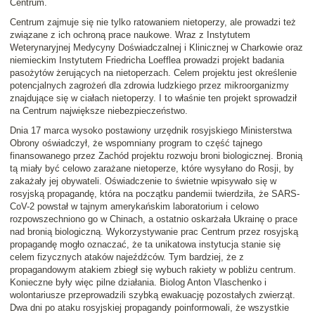
Centrum.
Centrum zajmuje się nie tylko ratowaniem nietoperzy, ale prowadzi też
związane z ich ochroną prace naukowe. Wraz z Instytutem
Weterynaryjnej Medycyny Doświadczalnej i Klinicznej w Charkowie oraz
niemieckim Instytutem Friedricha Loefflea prowadzi projekt badania
pasożytów żerujących na nietoperzach. Celem projektu jest określenie
potencjalnych zagrożeń dla zdrowia ludzkiego przez mikroorganizmy
znajdujące się w ciałach nietoperzy. I to właśnie ten projekt sprowadził
na Centrum największe niebezpieczeństwo.
Dnia 17 marca wysoko postawiony urzędnik rosyjskiego Ministerstwa
Obrony oświadczył, że wspomniany program to część tajnego
finansowanego przez Zachód projektu rozwoju broni biologicznej. Bronią
tą miały być celowo zarażane nietoperze, które wysyłano do Rosji, by
zakażały jej obywateli. Oświadczenie to świetnie wpisywało się w
rosyjską propagandę, która na początku pandemii twierdziła, że SARS-
CoV-2 powstał w tajnym amerykańskim laboratorium i celowo
rozpowszechniono go w Chinach, a ostatnio oskarżała Ukrainę o prace
nad bronią biologiczną. Wykorzystywanie prac Centrum przez rosyjską
propagandę mogło oznaczać, że ta unikatowa instytucja stanie się
celem fizycznych ataków najeźdźców. Tym bardziej, że z
propagandowym atakiem zbiegł się wybuch rakiety w pobliżu centrum.
Konieczne były więc pilne działania. Biolog Anton Vlaschenko i
wolontariusze przeprowadzili szybką ewakuację pozostałych zwierząt.
Dwa dni po ataku rosyjskiej propagandy poinformowali, że wszystkie