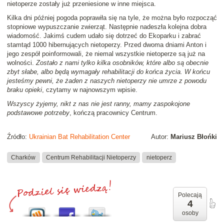
nietoperze zostały już przeniesione w inne miejsca.
Kilka dni później pogoda poprawiła się na tyle, że można było rozpocząć
stopniowe wypuszczanie zwierząt. Następnie nadeszła kolejna dobra
wiadomość. Jakimś cudem udało się dotrzeć do Ekoparku i zabrać
stamtąd 1000 hibernujących nietoperzy. Przed dwoma dniami Anton i
jego zespół poinformowali, że niemal wszystkie nietoperze są już na
wolności.
Zostało z nami tylko kilka osobników, które albo są obecnie
zbyt słabe, albo będą wymagały rehabilitacji do końca życia. W końcu
jesteśmy pewni, że żaden z naszych nietoperzy nie umrze z powodu
braku opieki
, czytamy w najnowszym wpisie.
Wszyscy żyjemy, nikt z nas nie jest ranny, mamy zaspokojone
podstawowe potrzeby
, kończą pracownicy Centrum.
Źródło:
Ukrainian Bat Rehabilitation Center
Autor:
Mariusz Błońki
Charków
Centrum Rehabilitacji Nietoperzy
nietoperz
Polecają
4
osoby