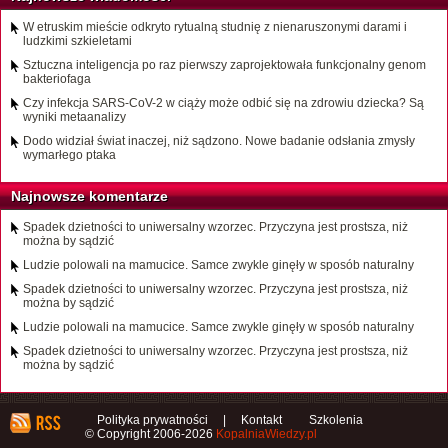
W etruskim mieście odkryto rytualną studnię z nienaruszonymi darami i
ludzkimi szkieletami
Sztuczna inteligencja po raz pierwszy zaprojektowała funkcjonalny genom
bakteriofaga
Czy infekcja SARS-CoV-2 w ciąży może odbić się na zdrowiu dziecka? Są
wyniki metaanalizy
Dodo widział świat inaczej, niż sądzono. Nowe badanie odsłania zmysły
wymarłego ptaka
Najnowsze komentarze
Spadek dzietności to uniwersalny wzorzec. Przyczyna jest prostsza, niż
można by sądzić
Ludzie polowali na mamucice. Samce zwykle ginęły w sposób naturalny
Spadek dzietności to uniwersalny wzorzec. Przyczyna jest prostsza, niż
można by sądzić
Ludzie polowali na mamucice. Samce zwykle ginęły w sposób naturalny
Spadek dzietności to uniwersalny wzorzec. Przyczyna jest prostsza, niż
można by sądzić
Polityka prywatności
|
Kontakt
Szkolenia
© Copyright 2006-2026
KopalniaWiedzy.pl