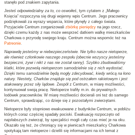
stanęło pod znakiem zapytania.
Jesteś odpowiedzialny za to, co oswoiłeś
, tym cytatem z „Małego
Księcia” rozpoczyna się drugi wojenny wpis Centrum. Jego pracownicy
podziękowali za wyrazy wsparcia, które płynęły z całego świata.
Przyjaciele Centrum zorganizowali
zbiórkę pieniędzy
na jego rzecz,
dzięki czemu każdy z nas może wesprzeć datkiem walkę mieszkańców
Charkowa o przyrodę swojego kraju. Centrum można wspomóc też na
Patreonie
.
Naprawdę jesteśmy w niebezpieczeństwie. Nie tylko nasze nietoperze,
ale również członkowie naszego zespołu (obecnie wszyscy jesteśmy
bezpieczni, żywi i nikt z nas nie został ranny). Szybko zbudowaliśmy
klatki, które pozwolą nietoperzom samodzielnie się z nich wydostać.
Dzięki temu samodzielnie będą mogły zdecydować, kiedy wrócą na łono
natury. Niestety, Charków znajduje się pod ostrzałem rakietowym i jest
atakowany przez siły lądowe
. Zespół z Centrum, w miarę możliwości,
kontynuował swoją pracę. Nietoperze trafiły m.in. do prywatnych
lodówek pracowników. W miarę możliwości docierali oni też do samego
Centrum, sprawdzając, co dzieje się z pozostałymi zwierzętami.
Nietoperze były stopniowo ewakuowane z budynków Centrum, w pobliżu
których coraz częściej spadały pociski. Ewakuację rozpoczęto od
najsłabszych zwierząt, by specjaliści mogli cały czas mieć je na oku.
Okazało się też, że chroniący się w piwnicach mieszkańcy Charkowa
spotykają tam nietoperze i dzielili się informacjami na ich temat z