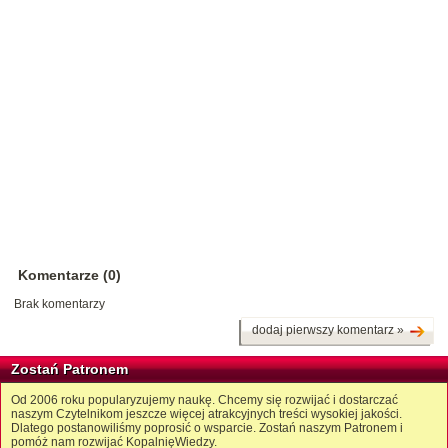
Komentarze (0)
Brak komentarzy
dodaj pierwszy komentarz »
Zostań Patronem
Od 2006 roku popularyzujemy naukę. Chcemy się rozwijać i dostarczać
naszym Czytelnikom jeszcze więcej atrakcyjnych treści wysokiej jakości.
Dlatego postanowiliśmy poprosić o wsparcie. Zostań naszym Patronem i
pomóż nam rozwijać KopalnięWiedzy.