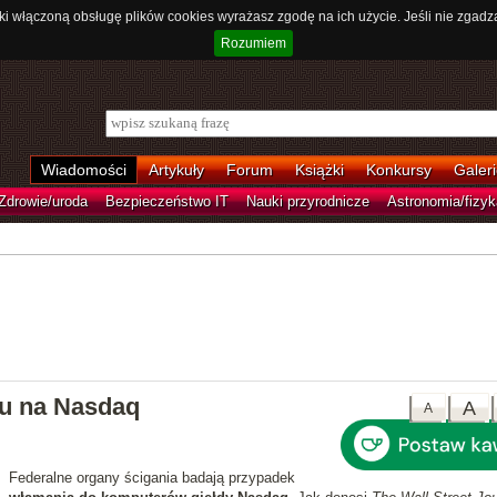
ki włączoną obsługę plików cookies wyrażasz zgodę na ich użycie. Jeśli nie zgadz
Rozumiem
Wiadomości
Artykuły
Forum
Książki
Konkursy
Galeri
Zdrowie/uroda
Bezpieczeństwo IT
Nauki przyrodnicze
Astronomia/fizyk
ku na Nasdaq
A
A
Federalne organy ścigania badają przypadek