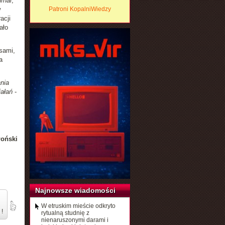
rnal
,
w
Patroni KopalniWiedzy
acji
ało
sami,
a
nia
iałań
-
łoński
Najnowsze wiadomości
W etruskim mieście odkryto
 !
rytualną studnię z
nienaruszonymi darami i