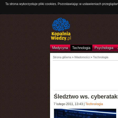
Ta strona wykorzystuje pliki cookies. Pozostawiając w ustawieniach przeglądar
Medycyna
Technologia
Psychologia
Strona główna
>
Wiadomości
>
Technologia
Śledztwo ws. cyberata
7 lutego 2011, 13:43
|
Technologia