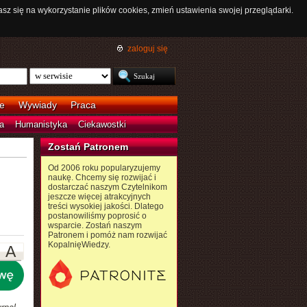
asz się na wykorzystanie plików cookies, zmień ustawienia swojej przeglądarki.
zaloguj się
e
Wywiady
Praca
a
Humanistyka
Ciekawostki
Zostań Patronem
Od 2006 roku popularyzujemy
naukę. Chcemy się rozwijać i
dostarczać naszym Czytelnikom
jeszcze więcej atrakcyjnych
treści wysokiej jakości. Dlatego
postanowiliśmy poprosić o
wsparcie. Zostań naszym
Patronem i pomóż nam rozwijać
KopalnięWiedzy.
A