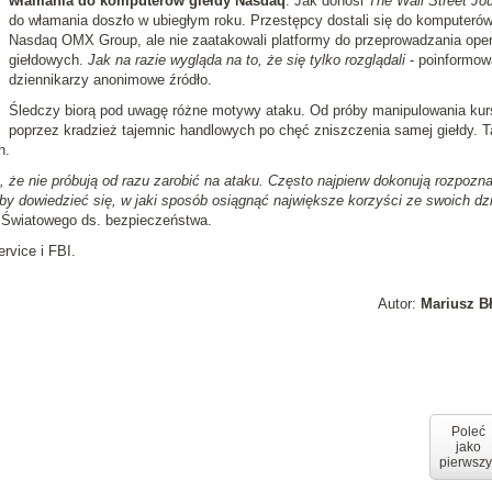
włamania do komputerów giełdy Nasdaq
. Jak donosi
The Wall Street Jou
do włamania doszło w ubiegłym roku. Przestępcy dostali się do komputeró
Nasdaq OMX Group, ale nie zaatakowali platformy do przeprowadzania oper
giełdowych.
Jak na razie wygląda na to, że się tylko rozglądali
- poinformow
dziennikarzy anonimowe źródło.
Śledczy biorą pod uwagę różne motywy ataku. Od próby manipulowania kur
poprzez kradzież tajemnic handlowych po chęć zniszczenia samej giełdy. T
h.
 że nie próbują od razu zarobić na ataku. Często najpierw dokonują rozpozna
 by dowiedzieć się, w jaki sposób osiągnąć największe korzyści ze swoich dz
 Światowego ds. bezpieczeństwa.
rvice i FBI.
Autor:
Mariusz B
Poleć
jako
pierwszy