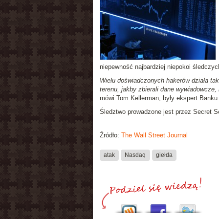
niepewność najbardziej niepokoi śledczyc
Wielu doświadczonych hakerów działa tak,
terenu, jakby zbierali dane wywiadowcze,
mówi Tom Kellerman, były ekspert Banku
Śledztwo prowadzone jest przez Secret Se
Źródło:
The Wall Street Journal
atak
Nasdaq
giełda