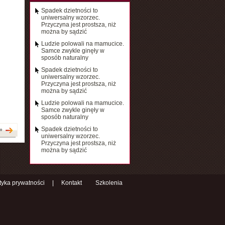
Spadek dzietności to
uniwersalny wzorzec.
Przyczyna jest prostsza, niż
można by sądzić
Ludzie polowali na mamucice.
Samce zwykle ginęły w
sposób naturalny
Spadek dzietności to
uniwersalny wzorzec.
Przyczyna jest prostsza, niż
można by sądzić
Ludzie polowali na mamucice.
Samce zwykle ginęły w
sposób naturalny
Spadek dzietności to
»
uniwersalny wzorzec.
Przyczyna jest prostsza, niż
można by sądzić
ityka prywatności
|
Kontakt
Szkolenia