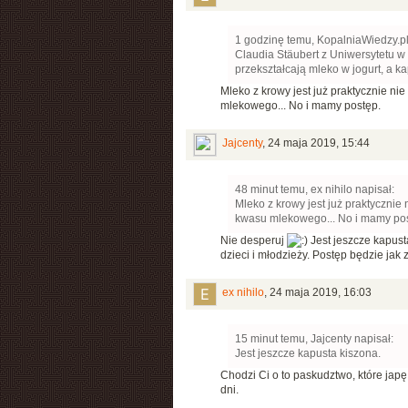
1 godzinę temu, KopalniaWiedzy.pl
Claudia Stäubert z Uniwersytetu w
przekształcają mleko w jogurt, a k
Mleko z krowy jest już praktycznie ni
mlekowego... No i mamy postęp.
Jajcenty
,
24 maja 2019, 15:44
48 minut temu, ex nihilo napisał:
Mleko z krowy jest już praktycznie
kwasu mlekowego... No i mamy pos
Nie desperuj
Jest jeszcze kapust
dzieci i młodzieży. Postęp będzie jak 
ex nihilo
,
24 maja 2019, 16:03
15 minut temu, Jajcenty napisał:
Jest jeszcze kapusta kiszona.
Chodzi Ci o to paskudztwo, które jap
dni.