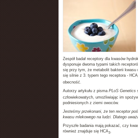
Zespół badał receptory dla kwasów hydr
dysponuje dwoma typami takich receptoró
się przy tym, że metabolit bakterii kwa
się silnie z 3. typem tego receptora - HCA
obecność.
Autorzy artykułu z pisma
PLoS Genetics
s
człowiekowatych, umożliwiając im spożywa
podniesionych z ziemi owoców.
Jesteśmy przekonani, że ten receptor poś
kwasu mlekowego na ludzi. Dlatego uważa
Przyszłe badania mają pokazać, czy kwas
również znajduje się HCA
.
3