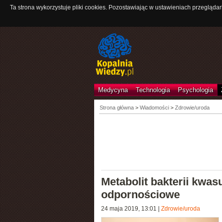
Ta strona wykorzystuje pliki cookies. Pozostawiając w ustawieniach przeglądar
Medycyna
Technologia
Psychologia
Strona główna
>
Wiadomości
>
Zdrowie/uroda
Metabolit bakterii kw
odpornościowe
24 maja 2019, 13:01
|
Zdrowie/uroda