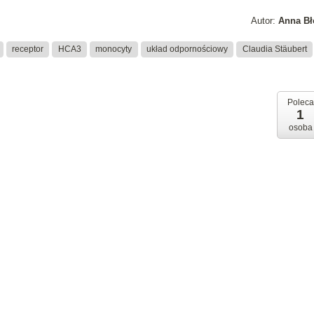
Autor:
Anna Bł
receptor
HCA3
monocyty
układ odpornościowy
Claudia Stäubert
Poleca
1
osoba