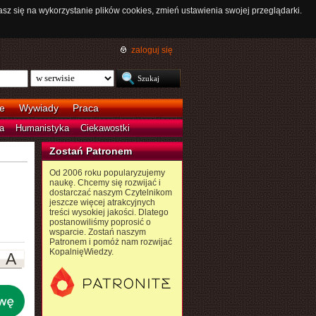
asz się na wykorzystanie plików cookies, zmień ustawienia swojej przeglądarki.
zaloguj się
e
Wywiady
Praca
a
Humanistyka
Ciekawostki
Zostań Patronem
Od 2006 roku popularyzujemy
naukę. Chcemy się rozwijać i
dostarczać naszym Czytelnikom
jeszcze więcej atrakcyjnych
treści wysokiej jakości. Dlatego
postanowiliśmy poprosić o
wsparcie. Zostań naszym
Patronem i pomóż nam rozwijać
KopalnięWiedzy.
A