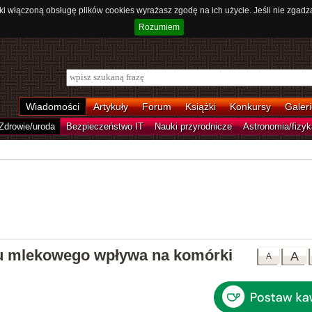
ki włączoną obsługę plików cookies wyrażasz zgodę na ich użycie. Jeśli nie zgadz
Rozumiem
Wiadomości
Artykuły
Forum
Książki
Konkursy
Galeri
Zdrowie/uroda
Bezpieczeństwo IT
Nauki przyrodnicze
Astronomia/fizyk
asu mlekowego wpływa na komórki
A
A