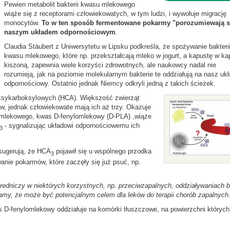
Pewien metabolit bakterii kwasu mlekowego
wiąże się z receptorami człowiekowatych, w tym ludzi, i wywołuje migrację
monocytów.
To w ten sposób fermentowane pokarmy "porozumiewają s
naszym układem odpornościowym
.
Claudia Stäubert z Uniwersytetu w Lipsku podkreśla, że spożywanie bakteri
kwasu mlekowego, które np. przekształcają mleko w jogurt, a kapustę w ka
kiszoną, zapewnia wiele korzyści zdrowotnych, ale naukowcy nadal nie
rozumieją, jak na poziomie molekularnym bakterie te oddziałują na nasz ukł
odpornościowy. Ostatnio jednak Niemcy odkryli jedną z takich ścieżek.
oksykarboksylowych (HCA). Większość zwierząt
w, jednak człowiekowate mają ich aż trzy. Okazuje
su mlekowego, kwas D-fenylomlekowy (D-PLA) ,wiąże
- sygnalizując układowi odpornościowemu ich
3
ugerują, że HCA
pojawił się u wspólnego przodka
3
nie pokarmów, które zaczęły się już psuć, np.
redniczy w niektórych korzystnych, np. przeciwzapalnych, oddziaływaniach ba
my, że może być potencjalnym celem dla leków do terapii chorób zapalnych
 D-fenylomlekowy oddziałuje na komórki tłuszczowe, na powierzchni których