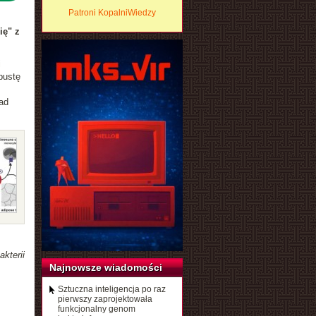
Patroni KopalniWiedzy
ię" z
i
pustę
ad
kterii
Najnowsze wiadomości
.
Sztuczna inteligencja po raz
pierwszy zaprojektowała
funkcjonalny genom