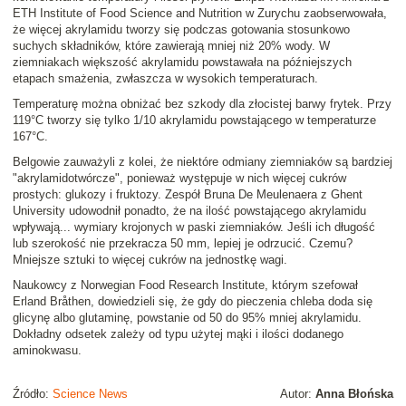
ETH Institute of Food Science and Nutrition w Zurychu zaobserwowała,
że więcej akrylamidu tworzy się podczas gotowania stosunkowo
suchych składników, które zawierają mniej niż 20% wody. W
ziemniakach większość akrylamidu powstawała na późniejszych
etapach smażenia, zwłaszcza w wysokich temperaturach.
Temperaturę można obniżać bez szkody dla złocistej barwy frytek. Przy
119°C tworzy się tylko 1/10 akrylamidu powstającego w temperaturze
167°C.
Belgowie zauważyli z kolei, że niektóre odmiany ziemniaków są bardziej
"akrylamidotwórcze", ponieważ występuje w nich więcej cukrów
prostych: glukozy i fruktozy. Zespół
Bruna De Meulenaera
z Ghent
University udowodnił ponadto, że na ilość powstającego akrylamidu
wpływają...
wymiary krojonych w paski ziemniaków
. Jeśli ich długość
lub szerokość nie przekracza 50 mm, lepiej je odrzucić. Czemu?
Mniejsze sztuki to więcej cukrów na jednostkę wagi.
Naukowcy z Norwegian Food Research Institute, którym szefował
Erland Bråthen
, dowiedzieli się, że gdy do pieczenia chleba doda się
glicynę albo glutaminę, powstanie od 50 do 95% mniej akrylamidu.
Dokładny odsetek zależy od typu użytej mąki i ilości dodanego
aminokwasu.
Źródło:
Science News
Autor:
Anna Błońska