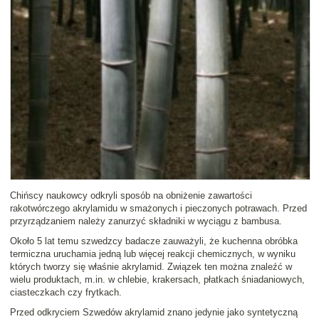
Chińscy naukowcy odkryli sposób na obniżenie zawartości
rakotwórczego
akrylamidu
w smażonych i pieczonych potrawach. Przed
przyrządzaniem należy
zanurzyć składniki w wyciągu z bambusa
.
Około 5 lat temu szwedzcy badacze zauważyli, że kuchenna
obróbka
termiczna
uruchamia jedną lub więcej reakcji chemicznych, w wyniku
których tworzy się właśnie akrylamid. Związek ten można znaleźć w
wielu produktach, m.in. w chlebie, krakersach, płatkach śniadaniowych,
ciasteczkach czy frytkach.
Przed odkryciem Szwedów akrylamid znano jedynie jako syntetyczną