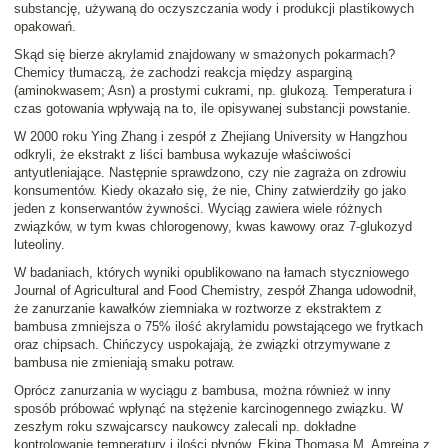
substancję, używaną do oczyszczania wody i produkcji plastikowych
opakowań.
Skąd się bierze akrylamid znajdowany w smażonych pokarmach?
Chemicy tłumaczą, że
zachodzi reakcja między asparginą
(aminokwasem; Asn)
a prostymi cukrami
, np. glukozą. Temperatura i
czas gotowania wpływają na to, ile opisywanej substancji powstanie.
W 2000 roku
Ying Zhang
i zespół z Zhejiang University w Hangzhou
odkryli, że ekstrakt z liści bambusa wykazuje właściwości
antyutleniające. Następnie sprawdzono, czy nie zagraża on zdrowiu
konsumentów. Kiedy okazało się, że nie, Chiny zatwierdziły go jako
jeden z konserwantów żywności. Wyciąg zawiera wiele różnych
związków, w tym kwas chlorogenowy, kwas kawowy oraz 7-glukozyd
luteoliny.
W badaniach, których wyniki opublikowano na łamach styczniowego
Journal of Agricultural and Food Chemistry
, zespół Zhanga udowodnił,
że zanurzanie kawałków ziemniaka w roztworze z ekstraktem z
bambusa
zmniejsza o 75% ilość akrylamidu
powstającego we frytkach
oraz chipsach. Chińczycy uspokajają, że związki otrzymywane z
bambusa nie zmieniają smaku potraw.
Oprócz zanurzania w wyciągu z bambusa, można również w inny
sposób próbować wpłynąć na stężenie karcinogennego związku. W
zeszłym roku szwajcarscy naukowcy zalecali np. dokładne
kontrolowanie temperatury i ilości płynów. Ekipa
Thomasa M. Amreina
z