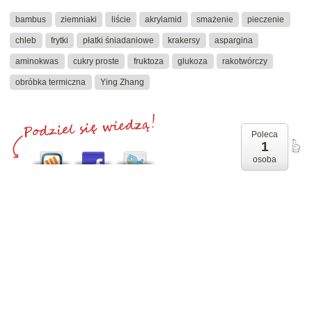
bambus
ziemniaki
liście
akrylamid
smażenie
pieczenie
chleb
frytki
płatki śniadaniowe
krakersy
aspargina
aminokwas
cukry proste
fruktoza
glukoza
rakotwórczy
obróbka termiczna
Ying Zhang
Poleca
1
osoba