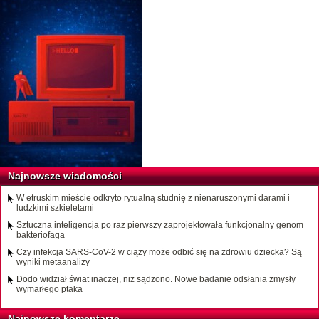
Najnowsze wiadomości
W etruskim mieście odkryto rytualną studnię z nienaruszonymi darami i
ludzkimi szkieletami
Sztuczna inteligencja po raz pierwszy zaprojektowała funkcjonalny genom
bakteriofaga
Czy infekcja SARS-CoV-2 w ciąży może odbić się na zdrowiu dziecka? Są
wyniki metaanalizy
Dodo widział świat inaczej, niż sądzono. Nowe badanie odsłania zmysły
wymarłego ptaka
Najnowsze komentarze