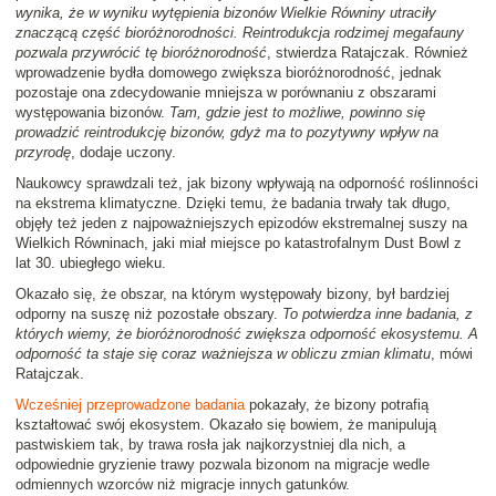
wynika, że w wyniku wytępienia bizonów Wielkie Równiny utraciły
znaczącą część bioróżnorodności. Reintrodukcja rodzimej megafauny
pozwala przywrócić tę bioróżnorodność
, stwierdza Ratajczak. Również
wprowadzenie bydła domowego zwiększa bioróżnorodność, jednak
pozostaje ona zdecydowanie mniejsza w porównaniu z obszarami
występowania bizonów.
Tam, gdzie jest to możliwe, powinno się
prowadzić reintrodukcję bizonów, gdyż ma to pozytywny wpływ na
przyrodę
, dodaje uczony.
Naukowcy sprawdzali też, jak bizony wpływają na odporność roślinności
na ekstrema klimatyczne. Dzięki temu, że badania trwały tak długo,
objęły też jeden z najpoważniejszych epizodów ekstremalnej suszy na
Wielkich Równinach, jaki miał miejsce po katastrofalnym Dust Bowl z
lat 30. ubiegłego wieku.
Okazało się, że obszar, na którym występowały bizony, był bardziej
odporny na suszę niż pozostałe obszary.
To potwierdza inne badania, z
których wiemy, że bioróżnorodność zwiększa odporność ekosystemu. A
odporność ta staje się coraz ważniejsza w obliczu zmian klimatu
, mówi
Ratajczak.
Wcześniej przeprowadzone badania
pokazały, że bizony potrafią
kształtować swój ekosystem. Okazało się bowiem, że manipulują
pastwiskiem tak, by trawa rosła jak najkorzystniej dla nich, a
odpowiednie gryzienie trawy pozwala bizonom na migracje wedle
odmiennych wzorców niż migracje innych gatunków.