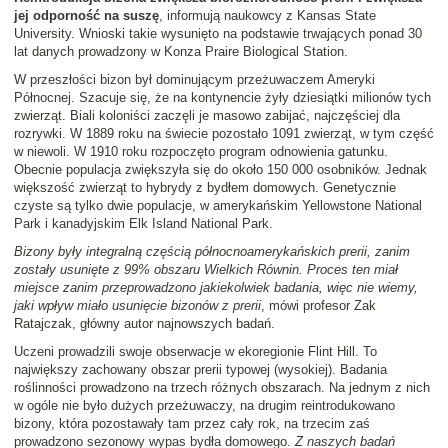
jej odporność na suszę
, informują naukowcy z Kansas State
University. Wnioski takie wysunięto na podstawie trwających ponad 30
lat danych prowadzony w Konza Praire Biological Station.
W przeszłości bizon był dominującym przeżuwaczem Ameryki
Północnej. Szacuje się, że na kontynencie żyły dziesiątki milionów tych
zwierząt. Biali koloniści zaczęli je masowo zabijać, najczęściej dla
rozrywki. W 1889 roku na świecie pozostało 1091 zwierząt, w tym część
w niewoli. W 1910 roku rozpoczęto program odnowienia gatunku.
Obecnie populacja zwiększyła się do około 150 000 osobników. Jednak
większość zwierząt to hybrydy z bydłem domowych. Genetycznie
czyste są tylko dwie populacje, w amerykańskim Yellowstone National
Park i kanadyjskim Elk Island National Park.
Bizony były integralną częścią północnoamerykańskich prerii, zanim
zostały usunięte z 99% obszaru Wielkich Równin. Proces ten miał
miejsce zanim przeprowadzono jakiekolwiek badania, więc nie wiemy,
jaki wpływ miało usunięcie bizonów z prerii
, mówi profesor Zak
Ratajczak, główny autor najnowszych badań.
Uczeni prowadzili swoje obserwacje w ekoregionie Flint Hill. To
największy zachowany obszar prerii typowej (wysokiej). Badania
roślinności prowadzono na trzech różnych obszarach. Na jednym z nich
w ogóle nie było dużych przeżuwaczy, na drugim reintrodukowano
bizony, która pozostawały tam przez cały rok, na trzecim zaś
prowadzono sezonowy wypas bydła domowego.
Z naszych badań