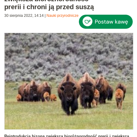
prerii i chroni ją przed suszą
30 sierpnia 2022, 14:14
|
Nauki przyrodnicze
Reintrodukcja bizona zwiększa bioróżnorodność prerii i zwiększa