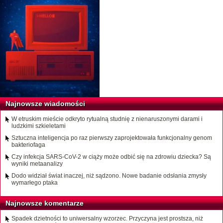
Najnowsze wiadomości
W etruskim mieście odkryto rytualną studnię z nienaruszonymi darami i
ludzkimi szkieletami
Sztuczna inteligencja po raz pierwszy zaprojektowała funkcjonalny genom
bakteriofaga
Czy infekcja SARS-CoV-2 w ciąży może odbić się na zdrowiu dziecka? Są
wyniki metaanalizy
Dodo widział świat inaczej, niż sądzono. Nowe badanie odsłania zmysły
wymarłego ptaka
Najnowsze komentarze
Spadek dzietności to uniwersalny wzorzec. Przyczyna jest prostsza, niż