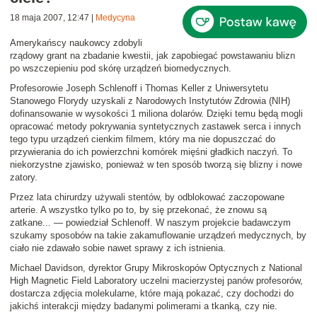
18 maja 2007, 12:47
|
Medycyna
Amerykańscy naukowcy zdobyli
rządowy grant na zbadanie kwestii,
jak zapobiegać powstawaniu blizn
po wszczepieniu pod skórę urządzeń biomedycznych
.
Profesorowie
Joseph Schlenoff i Thomas Keller
z Uniwersytetu
Stanowego Florydy uzyskali z Narodowych Instytutów Zdrowia (NIH)
dofinansowanie w wysokości 1 miliona dolarów. Dzięki temu będą mogli
opracować metody pokrywania syntetycznych zastawek serca i innych
tego typu urządzeń cienkim filmem, który ma nie dopuszczać do
przywierania do ich powierzchni komórek mięśni gładkich naczyń. To
niekorzystne zjawisko, ponieważ w ten sposób tworzą się blizny i nowe
zatory.
Przez lata chirurdzy używali stentów, by odblokować zaczopowane
arterie. A wszystko tylko po to, by się przekonać, że znowu są
zatkane...
— powiedział Schlenoff.
W naszym projekcie badawczym
szukamy sposobów na takie zakamuflowanie urządzeń medycznych, by
ciało nie zdawało sobie nawet sprawy z ich istnienia
.
Michael Davidson
, dyrektor Grupy Mikroskopów Optycznych z National
High Magnetic Field Laboratory uczelni macierzystej panów profesorów,
dostarcza zdjęcia molekularne, które mają pokazać, czy dochodzi do
jakichś interakcji między badanymi polimerami a tkanką, czy nie.