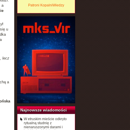
ludzi.
 a
Patroni KopalniWiedzy
ie
ył
się u
ndka
a
, lecz
chą a
ońska
Najnowsze wiadomości
W etruskim mieście odkryto
rytualną studnię z
nienaruszonymi darami i