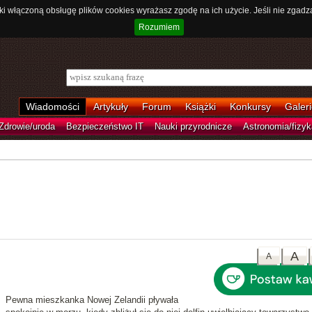
ki włączoną obsługę plików cookies wyrażasz zgodę na ich użycie. Jeśli nie zgadz
Rozumiem
Wiadomości
Artykuły
Forum
Książki
Konkursy
Galeri
Zdrowie/uroda
Bezpieczeństwo IT
Nauki przyrodnicze
Astronomia/fizyk
A
A
Pewna mieszkanka Nowej Zelandii pływała