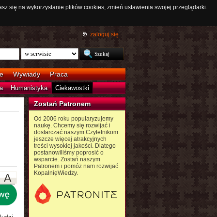
asz się na wykorzystanie plików cookies, zmień ustawienia swojej przeglądarki.
zaloguj się
e
Wywiady
Praca
a
Humanistyka
Ciekawostki
Zostań Patronem
Od 2006 roku popularyzujemy
naukę. Chcemy się rozwijać i
dostarczać naszym Czytelnikom
jeszcze więcej atrakcyjnych
treści wysokiej jakości. Dlatego
postanowiliśmy poprosić o
wsparcie. Zostań naszym
Patronem i pomóż nam rozwijać
KopalnięWiedzy.
A