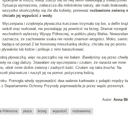
spokojnie w morzu, kiedy zbliżył się do niej delfin uwielbiający towarzystwo 
Sytuacja wymarzona, zwłaszcza dla miłośników natury, ale mało brakowało,
wszystko skończyłoby się źle dla kobiety, ponieważ
rozbawione zwierzę n
chciało jej wypuścić z wody
.
Wyczerpana i zziębnięta pływaczka kurczowo trzymała się boi, a delfin krąż
wokół oraz nurkował, nie pozwalając jej powrócić na brzeg. Dramat rozegrał 
wschodnich wybrzeży Wyspy Północnej, w pobliżu plaży Mahia. Nowozela
zaznacza, że zachowanie ssaka nie nosiło znamion wrogości. Moko, samic
będąca od ponad 2 lat honorową mieszkanką okolicy, chciała się po prostu
 pływaków lub łodzie i próbuje z nimi baraszkować.
brą pływaczką, więc na początku się nie bałam. Bawiłyśmy się przez chwilę
hotę na ciąg dalszy. Stawałam się wyczerpana i czułam, że narasta we mnie
, obok mnie dzikie zwierzę i żadnych ludzi. Czułam się taka krucha
. Na
szeli plażowicze i ruszyli jej na pomoc pożyczoną łodzią.
roku. Pomogła wtedy wyprowadzić dwa walenie karłowate z pułapki między ła
 z Departamentu Ochrony Przyrody poprowadziła je przez wąski przesmyk.
Autor:
Anna Bł
a Północna
plaża
brzeg
wypuścić
rozbawiony