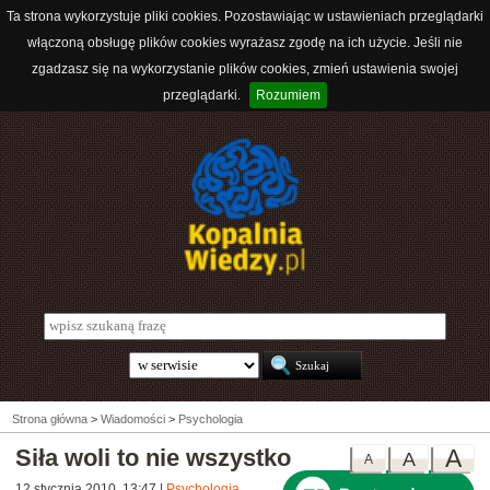
Ta strona wykorzystuje pliki cookies. Pozostawiając w ustawieniach przeglądarki
włączoną obsługę plików cookies wyrażasz zgodę na ich użycie. Jeśli nie
zgadzasz się na wykorzystanie plików cookies, zmień ustawienia swojej
przeglądarki.
Rozumiem
Strona główna
>
Wiadomości
>
Psychologia
Siła woli to nie wszystko
A
A
A
12 stycznia 2010, 13:47
|
Psychologia