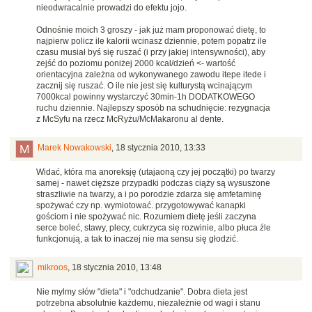
nieodwracalnie prowadzi do efektu jojo.
Odnośnie moich 3 groszy - jak już mam proponować dietę, to
najpierw policz ile kalorii wcinasz dziennie, potem popatrz ile
czasu musiał byś się ruszać (i przy jakiej intensywności), aby
zejść do poziomu poniżej 2000 kcal/dzień <- wartość
orientacyjna zależna od wykonywanego zawodu itepe itede i
zacznij się ruszać. O ile nie jest się kulturystą wcinającym
7000kcal powinny wystarczyć 30min-1h DODATKOWEGO
ruchu dziennie. Najlepszy sposób na schudnięcie: rezygnacja
z McSyfu na rzecz McRyżu/McMakaronu al dente.
Marek Nowakowski
,
18 stycznia 2010, 13:33
Widać, która ma anoreksję (utajaoną czy jej początki) po twarzy
samej - nawet cięższe przypadki podczas ciąży są wysuszone
straszliwie na twarzy, a i po porodzie zdarza się amfetaminę
spożywać czy np. wymiotować. przygotowywać kanapki
gościom i nie spożywać nic. Rozumiem dietę jeśli zaczyna
serce boleć, stawy, plecy, cukrzyca się rozwinie, albo płuca źle
funkcjonują, a tak to inaczej nie ma sensu się głodzić.
mikroos
,
18 stycznia 2010, 13:48
Nie mylmy słów "dieta" i "odchudzanie". Dobra dieta jest
potrzebna absolutnie każdemu, niezależnie od wagi i stanu