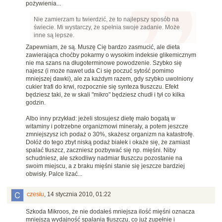
pożywienia...
Nie zamierzam tu twierdzić, że to najlepszy sposób na
świecie. Mi wystarczy, że spełnia swoje zadanie. Może
inne są lepsze.
Zapewniam, że są. Muszę Cię bardzo zasmucić, ale dieta
zawierająca choćby pokarmy o wysokim indeksie glikemicznym
nie ma szans na długoterminowe powodzenie. Szybko się
najesz (i może nawet uda Ci się poczuć sytość pomimo
mniejszej dawki), ale za każdym razem, gdy szybko uwolniony
cukier trafi do krwi, rozpocznie się synteza tłuszczu. Efekt
będziesz taki, że w skali "mikro" będziesz chudł i tył co kilka
godzin.
Albo inny przykład: jeżeli stosujesz dietę mało bogatą w
witaminy i potrzebne organizmowi minerały, a potem jeszcze
zmniejszysz ich podaż o 30%, skażesz organizm na katastrofę.
Dołóż do tego zbyt niską podaż białek i okaże się, że zamiast
spalać tłuszcz, zaczniesz pozbywać się np. mięśni. Niby
schudniesz, ale szkodliwy nadmiar tłuszczu pozostanie na
swoim miejscu, a z braku mięśni stanie się jeszcze bardziej
obwisły. Palce lizać...
czesiu
,
14 stycznia 2010, 01:22
Szkoda Mikroos, że nie dodałeś mniejsza ilość mięśni oznacza
mniejszą wydajność spalania tłuszczu, co już zupełnie i