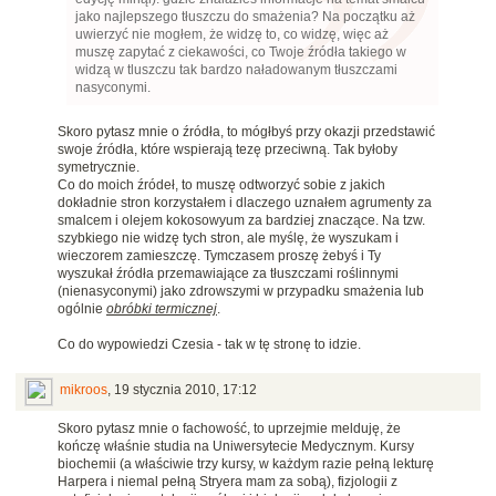
jako najlepszego tłuszczu do smażenia? Na początku aż
uwierzyć nie mogłem, że widzę to, co widzę, więc aż
muszę zapytać z ciekawości, co Twoje źródła takiego w
widzą w tluszczu tak bardzo naładowanym tłuszczami
nasyconymi.
Skoro pytasz mnie o źródła, to mógłbyś przy okazji przedstawić
swoje źródła, które wspierają tezę przeciwną. Tak byłoby
symetrycznie.
Co do moich źródeł, to muszę odtworzyć sobie z jakich
dokładnie stron korzystałem i dlaczego uznałem agrumenty za
smalcem i olejem kokosowyum za bardziej znaczące. Na tzw.
szybkiego nie widzę tych stron, ale myślę, że wyszukam i
wieczorem zamieszczę. Tymczasem proszę żebyś i Ty
wyszukał źródła przemawiające za tłuszczami roślinnymi
(nienasyconymi) jako zdrowszymi w przypadku smażenia lub
ogólnie
obróbki termicznej
.
Co do wypowiedzi Czesia - tak w tę stronę to idzie.
mikroos
,
19 stycznia 2010, 17:12
Skoro pytasz mnie o fachowość, to uprzejmie melduję, że
kończę właśnie studia na Uniwersytecie Medycznym. Kursy
biochemii (a właściwie trzy kursy, w każdym razie pełną lekturę
Harpera i niemal pełną Stryera mam za sobą), fizjologii z