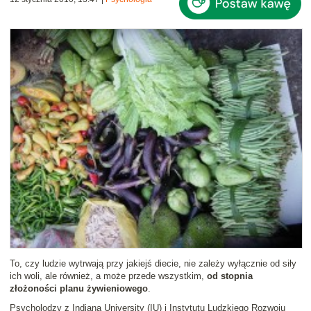
To, czy ludzie wytrwają przy jakiejś diecie, nie zależy wyłącznie od siły
ich woli, ale również, a może przede wszystkim,
od stopnia
złożoności planu żywieniowego
.
Psycholodzy z Indiana University (IU) i Instytutu Ludzkiego Rozwoju