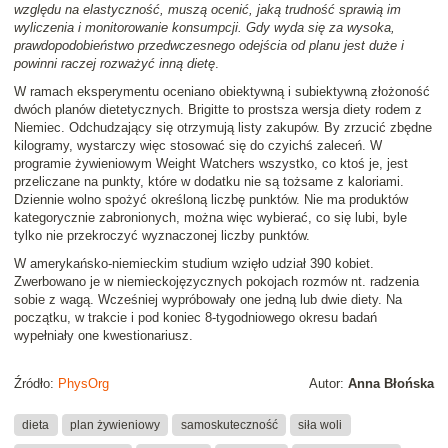
względu na elastyczność, muszą ocenić, jaką trudność sprawią im
wyliczenia i monitorowanie konsumpcji. Gdy wyda się za wysoka,
prawdopodobieństwo przedwczesnego odejścia od planu jest duże i
powinni raczej rozważyć inną dietę
.
W ramach eksperymentu oceniano obiektywną i subiektywną złożoność
dwóch planów dietetycznych. Brigitte to prostsza wersja diety rodem z
Niemiec. Odchudzający się otrzymują listy zakupów. By zrzucić zbędne
kilogramy, wystarczy więc stosować się do czyichś zaleceń. W
programie żywieniowym Weight Watchers wszystko, co ktoś je, jest
przeliczane na punkty, które w dodatku nie są tożsame z kaloriami.
Dziennie wolno spożyć określoną liczbę punktów. Nie ma produktów
kategorycznie zabronionych, można więc wybierać, co się lubi, byle
tylko nie przekroczyć wyznaczonej liczby punktów.
W amerykańsko-niemieckim studium wzięło udział 390 kobiet.
Zwerbowano je w niemieckojęzycznych pokojach rozmów nt. radzenia
sobie z wagą. Wcześniej wypróbowały one jedną lub dwie diety. Na
początku, w trakcie i pod koniec 8-tygodniowego okresu badań
wypełniały one kwestionariusz.
Źródło:
PhysOrg
Autor:
Anna Błońska
dieta
plan żywieniowy
samoskuteczność
siła woli