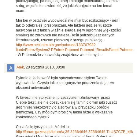
patofizjologią, patologii ogólnej i biologii molekularnej mam za
sobą, więc śmiem twierdzić, że jakieś pojęcie na ten temat
mam.
Mój ton w ostatniej wypowiedzi nie miał być rozkazujący - jeśli
tak to odebrałeś, przepraszam. Ale faktem jest, że tłuszcze
nasycone (a z takich właśnie składa się w ogromnej większości
smalec) do zdrowych nie należą. Jeśli potrzebujesz danych
literaturowych, rzucam pierwszą z brzegu publikację:
http://www.ncbi.nlm.nih.gov/pubmed/18370798?
itool=EntrezSystem2.PEntrez.Pubmed.Pubmed_ResultsPanel.Pubmed
. W Pubmedzie z łatwością znajdziesz wiele innych.
Alek
,
20 stycznia 2010, 00:00
Pytanie o fachowość było spowodowane stylem Twoich
wypowiedzi. Często takie kategoryczne pouczenia dają tzw.
eksperci uniwersalni.
W kwestii merytorycznej: przeczytałem zlinkowany przez
Ciebie tekst, ale nie doszukałem się tam nic o tym jaki tłuszcz
jest mniej niekorzystny dla zdrowia w przypadku obróbki
termicznej. Czy mógłbym prosić w takim razie o wskazanie
konkretnego cytatu?
Co zaś się tyczy moich źródeł to :
http://forum.gazeta.pl/forum/w,36,32664646,32664646,TLUSZCZE_kilka_
Wypowiedź Monyluizy wydaje się trzymać kupy. W dyskusji