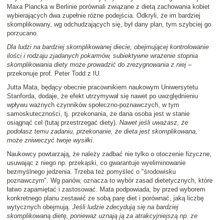
Maxa Plancka w Berlinie porównali związane z dietą zachowania kobiet
wybierających dwa zupełnie różne podejścia. Odkryli, że im bardziej
skomplikowany, wg odchudzających się, był dany plan, tym szybciej go
porzucano.
Dla ludzi na bardziej skomplikowanej diecie, obejmującej kontrolowanie
ilości i rodzaju zjadanych pokarmów, subiektywne wrażenie stopnia
skomplikowania diety może prowadzić do zrezygnowania z niej
–
przekonuje prof. Peter Todd z IU.
Jutta Mata, będący obecnie pracownikiem naukowym Uniwersytetu
Stanforda, dodaje, że efekt utrzymywał się nawet po uwzględnieniu
wpływu ważnych czynników społeczno-poznawczych, w tym
samoskuteczności, tj. przekonania, że dana osoba jest w stanie
osiągnąć cel (tutaj przestrzegać diety).
Nawet jeśli uważasz, że
podołasz temu zadaniu, przekonanie, że dieta jest skomplikowana,
może zniweczyć twoje wysiłki
.
Naukowcy powtarzają, że należy zadbać nie tylko o otoczenie fizyczne,
usuwając z niego np. przekąski, co gwarantuje wyeliminowanie
bezmyślnego jedzenia. Trzeba też pomyśleć o "środowisku
poznawczym". Wg panów, oznacza to wybór zasad dietetycznych, które
łatwo zapamiętać i zastosować. Mata podpowiada, by przed wyborem
konkretnego planu zestawić ze sobą parę diet i porównać, jaką liczbę
wytycznych obejmują.
Jeśli ludzie zdecydują się na bardziej
skomplikowaną dietę, ponieważ uznają ją za atrakcyjniejszą np. ze