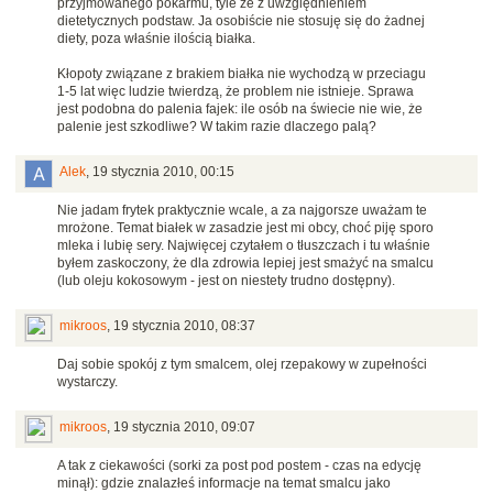
przyjmowanego pokarmu, tyle że z uwzględnieniem
dietetycznych podstaw. Ja osobiście nie stosuję się do żadnej
diety, poza właśnie ilością białka.
Kłopoty związane z brakiem białka nie wychodzą w przeciagu
1-5 lat więc ludzie twierdzą, że problem nie istnieje. Sprawa
jest podobna do palenia fajek: ile osób na świecie nie wie, że
palenie jest szkodliwe? W takim razie dlaczego palą?
Alek
,
19 stycznia 2010, 00:15
Nie jadam frytek praktycznie wcale, a za najgorsze uważam te
mrożone. Temat białek w zasadzie jest mi obcy, choć piję sporo
mleka i lubię sery. Najwięcej czytałem o tłuszczach i tu właśnie
byłem zaskoczony, że dla zdrowia lepiej jest smażyć na smalcu
(lub oleju kokosowym - jest on niestety trudno dostępny).
mikroos
,
19 stycznia 2010, 08:37
Daj sobie spokój z tym smalcem, olej rzepakowy w zupełności
wystarczy.
mikroos
,
19 stycznia 2010, 09:07
A tak z ciekawości (sorki za post pod postem - czas na edycję
minął): gdzie znalazłeś informacje na temat smalcu jako