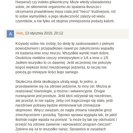
Harpera!) czy indeks glikemiczny. Może wtedy uświadomisz
sobie, że skłonienie organizmu do spalania tłuszczu i
utrzymania prawidłowej masy ciała jest "nieco" trudniejsze, niż
to sobie wymyśliłeś, a jego skuteczność zależy od wielu
czynników, a nie tylko od stopnia zmniejszenia podaży kalorii.
Alek
,
13 stycznia 2010, 20:12
Krzywdy sobie nie zrobię, bo dietę tę zastosowałem z pełnym
powodzeniem i przypadkowo nawet po zakończeniu wypadły
mi badania krwi oraz moczu. Wszystkie wyniki mam dobre.
Osobiście niektóre rzeczy zmniejszyłem o 1/4 a inne o 1/5.
Jadłem wszystko to co dawniej. Jeśli wcześniej nie położyły
kogoś większe ilości niezdrowego jedzenia, to raczej nie
położą go mniejsze ilości tego samego.
Skuteczna dieta skutkująca utratą wagi, to jedno, a
przestawienie się na zdrowe jedzenie, to inny cel. Można je
realizować równolegle, a można i sekwencyjnie. Drugie
rozwiązanie jest prostsze. Jeśli ktoś odżywiał się niezdrowo,
ale przeżył, to nie sądzę, żeby coś tragicznego się stało, jeśli
niezdrowe potrawy będzie eliminował lub zmniejszał
stopniowo. Wręcz uważam, że nagła zmiana nawyków grozi
zniechęceniem i porażką. Typowo sprawa wygląda tak, że jakiś
Iksiński nagle wpada na pomysł: "a może by tak się odchudzić i
przejść na zdrowe żywienie i wprowadzić program ćwiczeń".
Zabiera się za to wszystko naraz. Sprawdza w zasadach