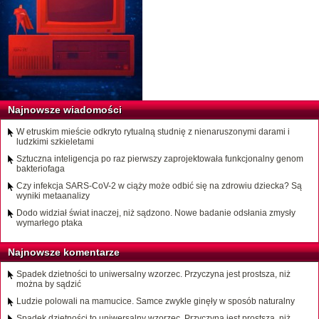
Najnowsze wiadomości
W etruskim mieście odkryto rytualną studnię z nienaruszonymi darami i
ludzkimi szkieletami
Sztuczna inteligencja po raz pierwszy zaprojektowała funkcjonalny genom
bakteriofaga
Czy infekcja SARS-CoV-2 w ciąży może odbić się na zdrowiu dziecka? Są
wyniki metaanalizy
Dodo widział świat inaczej, niż sądzono. Nowe badanie odsłania zmysły
wymarłego ptaka
Najnowsze komentarze
Spadek dzietności to uniwersalny wzorzec. Przyczyna jest prostsza, niż
można by sądzić
Ludzie polowali na mamucice. Samce zwykle ginęły w sposób naturalny
Spadek dzietności to uniwersalny wzorzec. Przyczyna jest prostsza, niż