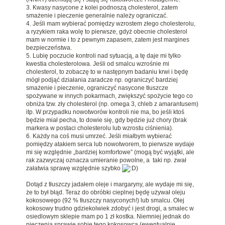
3. Kwasy nasycone z kolei podnoszą cholesterol, zatem
smażenie i pieczenie generalnie należy ograniczać.
4. Jeśli mam wybierać pomiędzy wzrostem złego cholesterolu,
a ryzykiem raka wolę to pierwsze, gdyż obecnie cholesterol
mam w normie i to z pewnym zapasem, zatem jest margines
bezpieczeństwa.
5. Lubię poczucie kontroli nad sytuacją, a tę daje mi tylko
kwestia cholesterolowa. Jeśli od smalcu wzrośnie mi
cholesterol, to zobaczę to w następnym badaniu krwi i będę
mógł podjąć działania zaradcze np. ograniczyć bardziej
smażenie i pieczenie, ograniczyć nasycone tłuszcze
spożywane w innych pokarmach, zwiększyć spożycie tego co
obniża tzw. zły cholesterol (np. omega 3, chleb z amarantusem)
itp. W przypadku nowotworów kontroli nie ma, bo jeśli ktoś
będzie miał pecha, to dowie się, gdy będzie już chory (brak
markera w postaci cholesterolu lub wzrostu ciśnienia).
6. Każdy na coś musi umrzeć. Jeśli miałbym wybierać
pomiędzy atakiem serca lub nowotworem, to pierwsze wydaje
mi się względnie „bardziej komfortowe” (mogą być wyjątki, ale
rak zazwyczaj oznacza umieranie powolne, a taki np. zwał
załatwia sprawę względnie szybko
)
Dotąd z tłuszczy jadałem oleje i margaryny, ale wydaje mi się,
że to był błąd. Teraz do obróbki cieplnej będę używał oleju
kokosowego (92 % tłuszczy nasyconych!) lub smalcu. Olej
kokosowy trudno gdziekolwiek zdobyć i jest drogi, a smalec w
osiedlowym sklepie mam po 1 zł kostka. Niemniej jednak do
pieczenia sprawię sobie tego kokosowca (ewentualnie