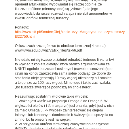
oponent artur.kalinski wypowiadał się raczej ogólnie, że
tłuszcze roślinne (nienasycone) są „zdrowe”, ale jego
wypowiedź była raczej rozwadniająca i nie zbił argumentów w
kwestii obróbki termicznej tłuszczy.
Ponadto:
http://www.sfd.pl/Smalec,Olej,Masło_czy_Margaryna_na_czym_smażyć_na
t322750.html
O tłuszczach szczegółowo (o obróbce termicznej 4 strona):
www.uwm.edu.pl/wnz/v3/fck_files/text/6.pdf
Nie udało mi się (czego b. żałuję) odnaleźć jednego linku, a był
to wywiad z kobietą dietetyk, która bardzo argumentowała za
NNKT i ogólnie tłuszczami roślinnymi (nawet do smażenia!) po
czym na końcu zaprzeczyła sama sobie podając, że dobre do
smażenia oleje generują 10 razy więcej utleniaczy niż smalec,
a te gorsze aż 100 razy więcej. Mimo tego i tak je zachwalała,
„bo tłuszcze zwierzęce podnoszą zły cholesterol”.
Reasumując zostały mi w głowie takie wnioski:
1. Ważna jest właściwa proporcja Omega 3 do Omega 6. W
większości olejów ( i tfu margaryn) jest ona zła, gdyż jest w nich
za mało Omega 3. -> wniosek zainteresować się olejem
lnianym lub konopnym (koniecznie b świeżym) do spożycia na
zimno, bo tu omegi 3 jest najwięcej.
2. W przypadku obróbki termicznej kwasy wielonienasycone
(NNKT) utleniają się i stają się rakotwórcze i mutagenne.