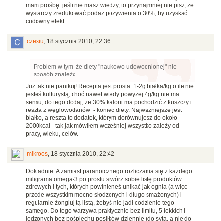
mam prośbę: jeśli nie masz wiedzy, to przynajmniej nie pisz, że
wystarczy zredukować podaż pożywienia o 30%, by uzyskać
cudowny efekt.
czesiu
,
18 stycznia 2010, 22:36
Problem w tym, że diety "naukowo udowodnionej" nie
sposób znaleźć.
Już tak nie panikuj! Recepta jest prosta: 1-2g białka/kg o ile nie
jesteś kulturystą, choć nawet wtedy powyżej 4g/kg nie ma
sensu, do tego dodaj, że 30% kalorii ma pochodzić z tłuszczy i
reszta z węglowodanów - koniec diety. Najważniejsze jest
białko, a reszta to dodatek, którym dorównujesz do około
2000kcal - tak jak mówiłem wcześniej wszystko zależy od
pracy, wieku, celów.
mikroos
,
18 stycznia 2010, 22:42
Dokładnie. A zamiast paranoicznego rozliczania się z każdego
miligrama omega-3 po prostu stwórz sobie listę produktów
zdrowych i tych, których powinieneś unikać jak ognia (a więc
przede wszystkim mocno słodzonych i długo smażonych) i
regularnie żongluj tą listą, żebyś nie jadł codzienie tego
samego. Do tego warzywa praktycznie bez limitu, 5 lekkich i
jedzonych bez pośpiechu posiłków dziennie (do syta, a nie do