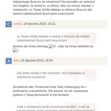
najlepszego tłuszczu do smażenia? Na początku aż uwierzyć
nie mogłem, że widzę to, co widzę, więc aż muszę zapytać z
ciekawości, co Twoje źródła takiego w widzą w tluszczu tak
bardzo naładowanym tłuszczami nasyconymi.
czesiu
,
19 stycznia 2010, 14:21
co Twoje źródła takiego w widzą w tluszczu tak bardzo
naładowanym tłuszczami nasyconym
pewnie się mniej utleniają
, ergo są mniej rakotwórcze
Alek
,
19 stycznia 2010, 16:54
Daj sobie spokój z tym smalcem, olej rzepakowy w
zupełności wystarczy.
Oczywiście tato. Przekonał mnie Twój rozkazujący ton i
pominięcie uzasadnienia. Nie ważne, że nie zauważasz
pytania o Twoją fachowość w tym temacie.
A tak z ciekawości (sorki za post pod postem - czas na
edycję minął): gdzie znalazłeś informacje na temat smalcu