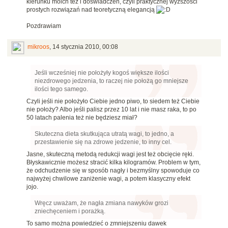
kierunku moich tez i doświadczeń, czyli praktycznej wyższości
prostych rozwiązań nad teoretyczną elegancją
Pozdrawiam
mikroos
,
14 stycznia 2010, 00:08
Jeśli wcześniej nie położyły kogoś większe ilości
niezdrowego jedzenia, to raczej nie położą go mniejsze
ilości tego samego.
Czyli jeśli nie położyło Ciebie jedno piwo, to siedem też Ciebie
nie położy? Albo jeśli palisz przez 10 lat i nie masz raka, to po
50 latach palenia też nie będziesz miał?
Skuteczna dieta skutkująca utratą wagi, to jedno, a
przestawienie się na zdrowe jedzenie, to inny cel.
Jasne, skuteczną metodą redukcji wagi jest też obcięcie ręki.
Błyskawicznie możesz stracić kilka kilogramów. Problem w tym,
że odchudzenie się w sposób nagły i bezmyślny spowoduje co
najwyżej chwilowe zaniżenie wagi, a potem klasyczny efekt
jojo.
Wręcz uważam, że nagła zmiana nawyków grozi
zniechęceniem i porażką.
To samo można powiedzieć o zmniejszeniu dawek