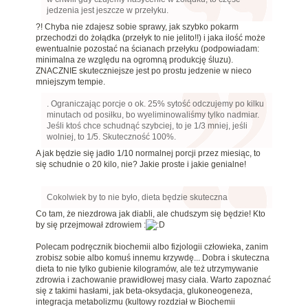
jedzenia jest jeszcze w przełyku.
?! Chyba nie zdajesz sobie sprawy, jak szybko pokarm
przechodzi do żołądka (przełyk to nie jelito!!) i jaka ilość może
ewentualnie pozostać na ścianach przełyku (podpowiadam:
minimalna ze względu na ogromną produkcję śluzu).
ZNACZNIE skuteczniejsze jest po prostu jedzenie w nieco
mniejszym tempie.
. Ograniczając porcje o ok. 25% sytość odczujemy po kilku
minutach od posiłku, bo wyeliminowaliśmy tylko nadmiar.
Jeśli ktoś chce schudnąć szybciej, to je 1/3 mniej, jeśli
wolniej, to 1/5. Skuteczność 100%.
A jak będzie się jadło 1/10 normalnej porcji przez miesiąc, to
się schudnie o 20 kilo, nie? Jakie proste i jakie genialne!
Cokolwiek by to nie było, dieta będzie skuteczna
Co tam, że niezdrowa jak diabli, ale chudszym się będzie! Kto
by się przejmował zdrowiem :
Polecam podręcznik biochemii albo fizjologii człowieka, zanim
zrobisz sobie albo komuś innemu krzywdę... Dobra i skuteczna
dieta to nie tylko gubienie kilogramów, ale też utrzymywanie
zdrowia i zachowanie prawidłowej masy ciała. Warto zapoznać
się z takimi hasłami, jak beta-oksydacja, glukoneogeneza,
integracja metabolizmu (kultowy rozdział w Biochemii