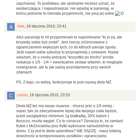
zapchania). To podstawa, ale spokojnie możesz uznać, że
wystarczająca. I najważniejsze: nie wpadaj w paranoję, w
końcu jedzenie to niemała przyjemność, nie psuj jej sobie
Alek
,
18 stycznia 2010, 23:41
Ależ paranoję to mi przypominało to napominanie "ło jo joj, ale
krzywdę sobie byś zrobił". Jem rzeczy zróżnicowane z
ograniczeniem większym tych, co do których panuje zgoda.
Jeśli nawet sobie szkodzę to przynajmniej z umiarem. Nadal
uważam, że u osoby jedzącej "wszystko po trochu" prosta
redukcja o 1/5 - 1/4 + ewentualnie zestaw witamin, to niegłupie
rozwiązanie, ale tu jak sadzę pozostaniemy przy swoich
zdaniach.
PS. Z tego, co widzę, funkcjonuje to pod nazwą diety MŻ.
czesiu
,
18 stycznia 2010, 23:53
Dieta MŻ też ma swoje niuanse - chcesz jeść o 1/5 mniej -
super, tyle że zdecydowanie lepiej dla twojego ciała będzie,
jeżeli uwzględnisz minimum 1g białka/kg, 30% kalorii z
tłuszczu, reszta węgiel. Co to oznacza? Oznacza to, że zamiast
frytek z McDonaldsa jesz frytki wykonane samodzielnie w
domu. Czy jest to dieta upierdliwa? NIE SĄDZĘ - masz totalną
dowolność w komponowaniu posiłków i ograniczaniu