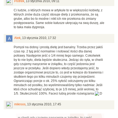
Piotrek
,
13 stycznia 2010, 09:11
Ci ludzie, o których mowa w artykule to w większości kobiety, z
których znów duża część stosuje diety z przekonania, że są
grube, albo bo to modne i nikt ich nie przekona do zmiany
postępowania. Same sobie katusze ukręcają na swą duszę, ale
to taka mała dygresja.
Alek
,
13 stycznia 2010, 17:32
Pomysł na dobrą i prostą dietę jest banalny. Trzeba przez jakiś
czas np. 2 tyg jeść normalnie i notować ilości dla danej
potrawy. Następnie jeść o 1/4 mniej tego samego. Cokolwiek
by to nie było, dieta będzie skuteczna. Jedząc do syta, w chwili
gdy czujemy nasycenie w żołądku, to część jedzenia jest
jeszcze w przełyku. Jeśli dopiero wtedy przestajemy jeść, to
zostaje organizmowi jeszcze to, co jest w kolejce do trawienia i
skutkiem tego po kilku minutach czujemy się przejedzeni.
Ograniczając porcje o ok. 25% sytość odczujemy po kilku
minutach od posiłku, bo wyeliminowaliśmy tylko nadmiar. Jeśli
ktoś chce schudnąć szybciej, to je 1/3 mniej, jeśli wolniej, to
1/5. Skuteczność 100%. Faceci lubią proste rozwiązania
mikroos
,
13 stycznia 2010, 17:45
w chwili gdy czujemy nasycenie w żołądku, to część