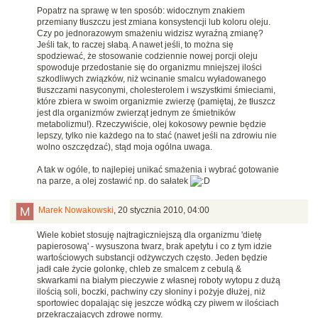
Popatrz na sprawę w ten sposób: widocznym znakiem
przemiany tłuszczu jest zmiana konsystencji lub koloru oleju.
Czy po jednorazowym smażeniu widzisz wyraźną zmianę?
Jeśli tak, to raczej słabą. A nawet jeśli, to można się
spodziewać, że stosowanie codziennie nowej porcji oleju
spowoduje przedostanie się do organizmu mniejszej ilości
szkodliwych związków, niż wcinanie smalcu wyładowanego
tłuszczami nasyconymi, cholesterolem i wszystkimi śmieciami,
które zbiera w swoim organizmie zwierzę (pamiętaj, że tłuszcz
jest dla organizmów zwierząt jednym ze śmietników
metabolizmu!). Rzeczywiście, olej kokosowy pewnie będzie
lepszy, tylko nie każdego na to stać (nawet jeśli na zdrowiu nie
wolno oszczędzać), stąd moja ogólna uwaga.
A tak w ogóle, to najlepiej unikać smażenia i wybrać gotowanie
na parze, a olej zostawić np. do sałatek
Marek Nowakowski
,
20 stycznia 2010, 04:00
Wiele kobiet stosuję najtragiczniejszą dla organizmu 'dietę
papierosową' - wysuszona twarz, brak apetytu i co z tym idzie
wartościowych substancji odżywczych często. Jeden będzie
jadł całe życie golonkę, chleb ze smalcem z cebulą &
skwarkami na białym pieczywie z własnej roboty wytopu z dużą
ilością soli, boczki, pachwiny czy słoniny i pożyje dłużej, niż
sportowiec dopalając się jeszcze wódką czy piwem w ilościach
przekraczających zdrowe normy.