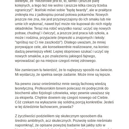
dietetyki, że "niezdrowe jest to, to, tamto i jeszcze parę
kolejnych, a tego też nie wolno i jeszcze kilka rzeczy trzeba
ograniczyć". Iksiński mówi sobie "będę twardy", ale w praktyce
zniknęła mu z jadłospisu ponad połowa pokarmów. Nowych
jeszcze nie zna, nie jest przyzwyczajony do ich smaku lub nie
umie ich wykonać, nawet być może nie kupował do nich nigdy
składników. Teraz ma robić wszystko naraz: uczyć się nowych
potraw, chudnąć i ćwiczyć, a jeszcze jest praca lub szkoła, a
może i rodzina, przyjaciele (imprezki u znajomych i teksty:
"spróbuj raz Ci nie zaszkodzi"). Dlatego uważam, że mniej
porywające cele, ale konsekwentnie realizowane, na koniec
dadzą pewniejszy efekt. Lepiej stopniowo szukać i uczyć się
nowych smaków, a po znalezieniu jakiegoś fajnego,
wprowadzać go na miejsce czegoś mniej zdrowego.
Nie zamierzam tu twierdzić, że to najlepszy sposób na świecie.
Mi wystarczy, że spełnia swoje zadanie. Może inne są lepsze.
Na pewno zaraz onieśmielisz mnie swoją fachową wiedzą
teoretyczną. Profesorskim tonem polecasz mi podręcznik do
biochemii albo fizjologii człowieka, więc pewnie uważasz się
za eksperta. Chętnie dowiem się czegoś nowego od Ciebie.
Cóż czekam na wykazanie się solidną porcją konkretów. Jesteś
w tej dziedzinie fachowcem, prawda?
Z życzliwości podzieliłem się skutecznym sposobem dla
średnio ambitnych, acz skutecznych. Pozwolę sobie nieśmiało
napomknąć, że opisane powyżej badanie tak jakby szło w