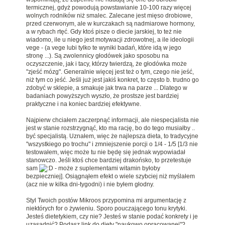
termicznej, gdyż powodują powstawianie 10-100 razy więcej
wolnych rodników niż smalec. Zalecane jest mięso drobiowe,
przed czerwonym, ale w kurczakach są nadmiarowe hormony,
a w rybach rtęć. Gdy ktoś pisze o diecie jarskiej, to też nie
wiadomo, ile u niego jest motywacji zdrowotnej, a ile ideologii
vege - (a vege lubi tylko te wyniki badań, które idą w jego
stronę ...). Są zwolennicy głodówek jako sposobu na
oczyszczenie, jak i tacy, którzy twierdzą, że głodówka może
"zjeść mózg". Generalnie więcej jest też o tym, czego nie jeść,
niż tym co jeść. Jeśli już jest jakiś konkret, to często b. trudno go
zdobyć w sklepie, a smakuje jak trwa na parze ... Dlatego w
badaniach powyższych wyszło, że prostsze jest bardziej
praktyczne i na koniec bardziej efektywne.
Najpierw chciałem zaczerpnąć informacji, ale niespecjalista nie
jest w stanie rozstrzygnąć, kto ma rację, bo do tego musiałby ..
być specjalistą. Uznałem, więc że najlepsza dieta, to tradycyjne
"wszystkiego po trochu" i zmniejszenie porcji o 1/4 - 1/5 [1/3 nie
testowałem, więc może tu nie będę się jednak wypowiadał
stanowczo. Jeśli ktoś chce bardziej drakońsko, to przetestuje
sam
- może z suplementami witamin byłoby
bezpieczniej]. Osiągnąłem efekt o wiele szybciej niż myślałem
(acz nie w kilka dni-tygodni) i nie byłem głodny.
Styl Twoich postów Mikroos przypomina mi argumentację z
niektórych for o żywieniu. Sporo pouczającego tonu krytyki.
Jesteś dietetykiem, czy nie? Jesteś w stanie podać konkrety i je
uzasadnić? Podasz link do diety "naukowo opracowanej"?