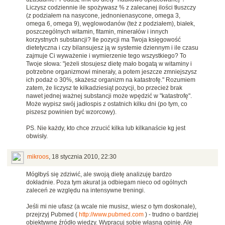
Liczysz codziennie ile spożywasz % z zalecanej ilości tłuszczy
(z podziałem na nasycone, jednonienasycone, omega 3,
omega 6, omega 9), węglowodanów (też z podziałem), białek,
poszczególnych witamin, fitamin, minerałów i innych
korzystnych substancji? Ile pozycji ma Twoja księgowość
dietetyczna i czy bilansujesz ją w systemie dziennym i ile czasu
zajmuje Ci wyważenie i wymierzenie tego wszystkiego? To
Twoje słowa: "jeżeli stosujesz dietę mało bogatą w witaminy i
potrzebne organizmowi minerały, a potem jeszcze zmniejszysz
ich podaż o 30%, skażesz organizm na katastrofę." Rozumiem
zatem, że liczysz te kilkadziesiąt pozycji, bo przecież brak
nawet jednej ważnej substancji może wpędzić w "katastrofę".
Może wypisz swój jadłospis z ostatnich kilku dni (po tym, co
piszesz powinien być wzorcowy).
PS. Nie każdy, kto chce zrzucić kilka lub kilkanaście kg jest
obwisły.
mikroos
,
18 stycznia 2010, 22:30
Mógłbyś się zdziwić, ale swoją dietę analizuję bardzo
dokładnie. Poza tym akurat ja odbiegam nieco od ogólnych
zaleceń ze względu na intensywne treningi.
Jeśli mi nie ufasz (a wcale nie musisz, wiesz o tym doskonale),
przejrzyj Pubmed (
http://www.pubmed.com
) - trudno o bardziej
obiektywne źródło wiedzy. Wypracuj sobie własną opinię. Ale