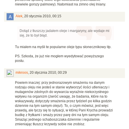
niewiele gorszy palmowy). Natomiast na zimno olej lniany.
Alek
,
20 stycznia 2010, 00:15
Dotąd z tłuszczy jadałem oleje i margaryny, ale wydaje mi
się, że to był błąd.
Tu miałem na myśli te popularne oleje typu słonecznikowy itp.
PS. Szkoda, że już nie mogłem wyedytować powyższego
postu.
mikroos
,
20 stycznia 2010, 00:29
Powiem inaczej: przy jednorazowym smażeniu na danym
rodzaju oleju nie jesteś w stanie wytworzyć ilości utleniaczy i
mutagenów zdolnych do wywarcia wyraźnie niekorzystnego
wpływu na organizm (zwróć uwagę, że badania, które na to
wskazywały, dotyczyły smażenia przez tydzień po kilka godzin
dziennie na tym samym oleju!). To, o czym mówisz, jest więc
prawdą, ale tyczy się to sytuacji, w której Pani Krycha prowadzi
budkę z frytkami i smaży przez parę dni na tym samym oleju.
Smażąc jednego schaboszczaka dziennie i regularnie
zmieniając tłuszcz krzywdy sobie nie zrobisz.