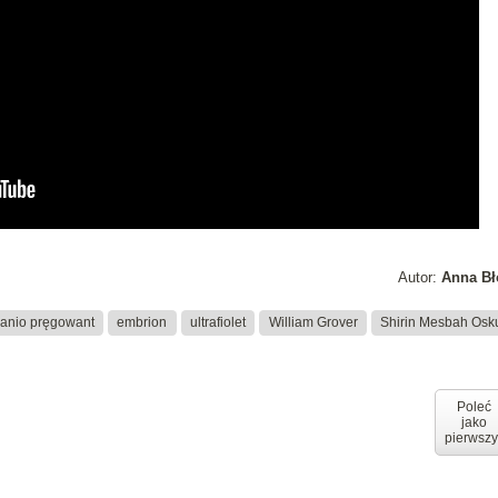
Autor:
Anna Bł
anio pręgowant
embrion
ultrafiolet
William Grover
Shirin Mesbah Osk
Poleć
jako
pierwszy