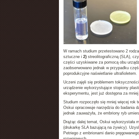
W ramach studium przetestowano 2 rodza
sztuczne i
2)
streolitograficzną (SLA), czy
części uzyskiwane za pomocą obu urządze
zaobserwowano jednak w przypadku części
poprodukcyjne naświetlanie ultrafioletem.
Uczeni zajęli się problemem toksyczności,
urządzenie wykorzystujące stopiony plasti
eksperymentu, jest już dostępna za mniej n
Studium rozpoczęło się mniej więcej rok 
Oskui opracowuje narzędzia do badania d
jednak zauważyła, że embriony ryb umiera
Drążąc dalej temat, Oskui wykorzystała m
(drukarkę SLA bazującą na żywicy). Uzysk
Petriego z embrionami danio pręgowanego
rozwojowych.