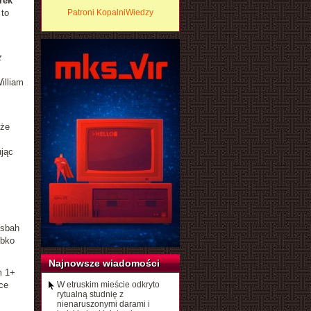
rek
 to
Patroni KopalniWiedzy
z
illiam
 że
jąc
esbah
ybko
Najnowsze wiadomości
m 1+
ce
W etruskim mieście odkryto
rytualną studnię z
nienaruszonymi darami i