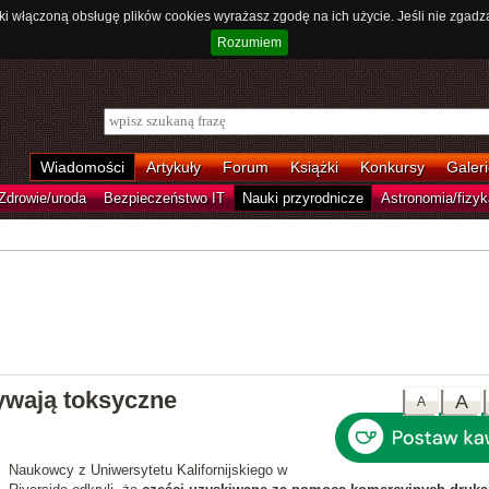
ki włączoną obsługę plików cookies wyrażasz zgodę na ich użycie. Jeśli nie zgadz
Rozumiem
Wiadomości
Artykuły
Forum
Książki
Konkursy
Galeri
Zdrowie/uroda
Bezpieczeństwo IT
Nauki przyrodnicze
Astronomia/fizyk
ywają toksyczne
A
A
Naukowcy z Uniwersytetu Kalifornijskiego w