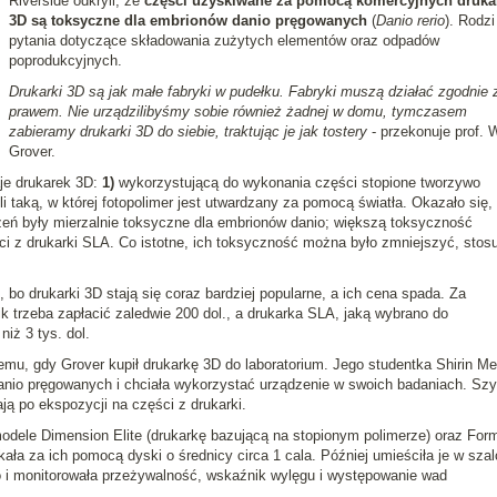
Riverside odkryli, że
części uzyskiwane za pomocą komercyjnych druka
3D są toksyczne dla embrionów danio pręgowanych
(
Danio rerio
). Rodzi
pytania dotyczące składowania zużytych elementów oraz odpadów
poprodukcyjnych.
Drukarki 3D są jak małe fabryki w pudełku. Fabryki muszą działać zgodnie 
prawem. Nie urządzilibyśmy sobie również żadnej w domu, tymczasem
zabieramy drukarki 3D do siebie, traktując je jak tostery
- przekonuje prof. W
Grover.
je drukarek 3D:
1)
wykorzystującą do wykonania części stopione tworzywo
li taką, w której fotopolimer jest utwardzany za pomocą światła. Okazało się,
ń były mierzalnie toksyczne dla embrionów danio; większą toksyczność
 z drukarki SLA. Co istotne, ich toksyczność można było zmniejszyć, stosu
 bo drukarki 3D stają się coraz bardziej popularne, a ich cena spada. Za
k trzeba zapłacić zaledwie 200 dol., a drukarka SLA, jaką wybrano do
iż 3 tys. dol.
temu, gdy Grover kupił drukarkę 3D do laboratorium. Jego studentka Shirin M
anio pręgowanych i chciała wykorzystać urządzenie w swoich badaniach. Sz
ją po ekspozycji na części z drukarki.
odele Dimension Elite (drukarkę bazującą na stopionym polimerze) oraz For
ała za ich pomocą dyski o średnicy circa 1 cala. Później umieściła je w szal
 i monitorowała przeżywalność, wskaźnik wylęgu i występowanie wad