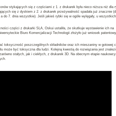
onów stykających się z częściami z 1. z drukarek była nieco niższa niż dla 
ających się z dyskiem z 2. z drukarek przeżywalność spadała już znacznie (d
 do 7. dnia wszystkie). Jeśli jakieś rybki się w ogóle wylęgały, u wszystkic
ści części z drukarki SLA, Oskui ustaliła, że skutkuje wystawienie ich na
wersyteckie Biuro Komercjalizacji Technologii złożyło już wniosek patentowy
ać toksyczność poszczególnych składników oraz ich mieszaniny w gotowej c
ału może być toksyczna dla ludzi. Kolejną kwestią do rozwiązania jest znalezi
zarówno stałych, jak i ciekłych, z drukarek 3D. Na obecnym etapie naukowcy
ych.