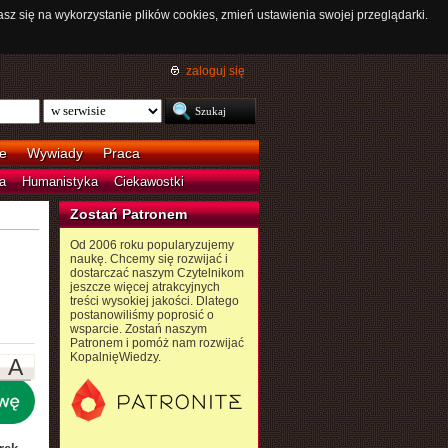
asz się na wykorzystanie plików cookies, zmień ustawienia swojej przeglądarki.
zaloguj się
e
Wywiady
Praca
a
Humanistyka
Ciekawostki
Zostań Patronem
Od 2006 roku popularyzujemy
naukę. Chcemy się rozwijać i
dostarczać naszym Czytelnikom
jeszcze więcej atrakcyjnych
treści wysokiej jakości. Dlatego
postanowiliśmy poprosić o
wsparcie. Zostań naszym
Patronem i pomóż nam rozwijać
KopalnięWiedzy.
A