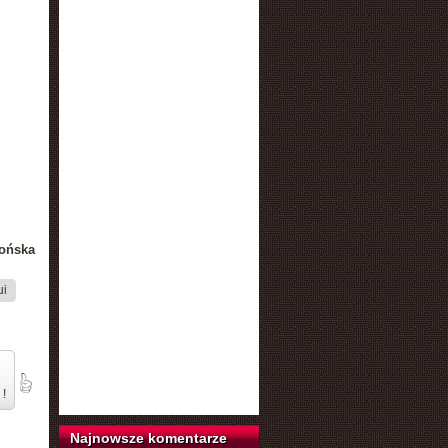
ońska
ui
 !
Najnowsze komentarze