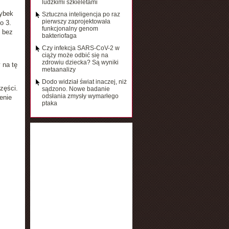
ludzkimi szkieletami
rybek
Sztuczna inteligencja po raz
pierwszy zaprojektowała
o 3.
funkcjonalny genom
h bez
bakteriofaga
Czy infekcja SARS-CoV-2 w
ciąży może odbić się na
zdrowiu dziecka? Są wyniki
 na tę
metaanalizy
Dodo widział świat inaczej, niż
zęści.
sądzono. Nowe badanie
odsłania zmysły wymarłego
enie
ptaka