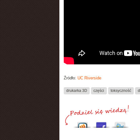
Źródło:
UC Riverside
drukarka 3D
części
toksyczność
d