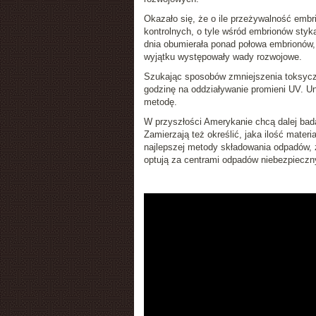
Okazało się, że o ile przeżywalność embri
kontrolnych, o tyle wśród embrionów styk
dnia obumierała ponad połowa embrionów, a
wyjątku występowały wady rozwojowe.
Szukając sposobów zmniejszenia toksyczno
godzinę na oddziaływanie promieni UV. Uni
metodę.
W przyszłości Amerykanie chcą dalej bad
Zamierzają też określić, jaka ilość materi
najlepszej metody składowania odpadów, 
optują za centrami odpadów niebezpieczn