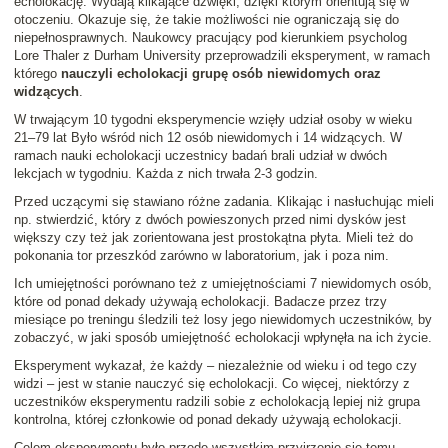
echolokację. Wydają klikające dźwięki, dzięki którym orientują się w
otoczeniu. Okazuje się, że takie możliwości nie ograniczają się do
niepełnosprawnych. Naukowcy pracujący pod kierunkiem psycholog
Lore Thaler z Durham University przeprowadzili eksperyment, w ramach
którego
nauczyli echolokacji grupę osób niewidomych oraz
widzących
.
W trwającym 10 tygodni eksperymencie wzięły udział osoby w wieku
21–79 lat Było wśród nich 12 osób niewidomych i 14 widzących. W
ramach nauki echolokacji uczestnicy badań brali udział w dwóch
lekcjach w tygodniu. Każda z nich trwała 2-3 godzin.
Przed uczącymi się stawiano różne zadania. Klikając i nasłuchując mieli
np. stwierdzić, który z dwóch powieszonych przed nimi dysków jest
większy czy też jak zorientowana jest prostokątna płyta. Mieli też do
pokonania tor przeszkód zarówno w laboratorium, jak i poza nim.
Ich umiejętności porównano też z umiejętnościami 7 niewidomych osób,
które od ponad dekady używają echolokacji. Badacze przez trzy
miesiące po treningu śledzili też losy jego niewidomych uczestników, by
zobaczyć, w jaki sposób umiejętność echolokacji wpłynęła na ich życie.
Eksperyment wykazał, że każdy – niezależnie od wieku i od tego czy
widzi – jest w stanie nauczyć się echolokacji. Co więcej, niektórzy z
uczestników eksperymentu radzili sobie z echolokacją lepiej niż grupa
kontrolna, której członkowie od ponad dekady używają echolokacji.
Celem eksperymentu było przede wszystkim przyjrzenie się temu