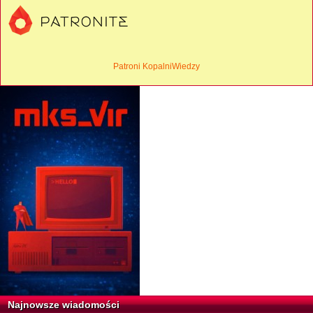
Patroni KopalniWiedzy
Najnowsze wiadomości