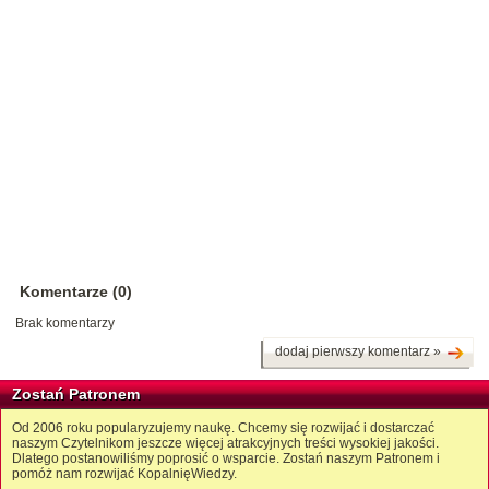
Komentarze (0)
Brak komentarzy
dodaj pierwszy komentarz »
Zostań Patronem
Od 2006 roku popularyzujemy naukę. Chcemy się rozwijać i dostarczać
naszym Czytelnikom jeszcze więcej atrakcyjnych treści wysokiej jakości.
Dlatego postanowiliśmy poprosić o wsparcie. Zostań naszym Patronem i
pomóż nam rozwijać KopalnięWiedzy.