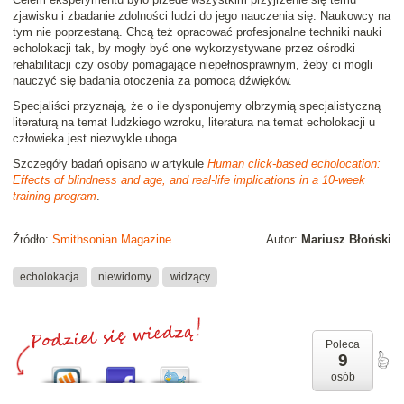
zjawisku i zbadanie zdolności ludzi do jego nauczenia się. Naukowcy na
tym nie poprzestaną. Chcą też opracować profesjonalne techniki nauki
echolokacji tak, by mogły być one wykorzystywane przez ośrodki
rehabilitacji czy osoby pomagające niepełnosprawnym, żeby ci mogli
nauczyć się badania otoczenia za pomocą dźwięków.
Specjaliści przyznają, że o ile dysponujemy olbrzymią specjalistyczną
literaturą na temat ludzkiego wzroku, literatura na temat echolokacji u
człowieka jest niezwykle uboga.
Szczegóły badań opisano w artykule
Human click-based echolocation:
Effects of blindness and age, and real-life implications in a 10-week
training program
.
Źródło:
Smithsonian Magazine
Autor:
Mariusz Błoński
echolokacja
niewidomy
widzący
Poleca
9
osób