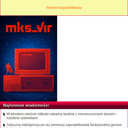
Patroni KopalniWiedzy
Najnowsze wiadomości
W etruskim mieście odkryto rytualną studnię z nienaruszonymi darami i
ludzkimi szkieletami
Sztuczna inteligencja po raz pierwszy zaprojektowała funkcjonalny genom