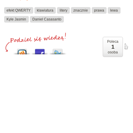
efekt QWERTY
klawiatura
litery
znacznie
prawa
lewa
Kyle Jasmin
Daniel Casasanto
Poleca
1
osoba