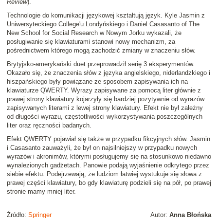
Review
).
Technologie do komunikacji językowej kształtują język. Kyle Jasmin z
Uniwersyteckiego College'u Londyńskiego i Daniel Casasanto of The
New School for Social Research w Nowym Jorku wykazali, że
posługiwanie się klawiaturami stanowi nowy mechanizm, za
pośrednictwem którego mogą zachodzić zmiany w znaczeniu słów.
Brytyjsko-amerykański duet przeprowadził serię 3 eksperymentów.
Okazało się, że znaczenia słów z języka angielskiego, niderlandzkiego i
hiszpańskiego były powiązane ze sposobem zapisywania ich na
klawiaturze QWERTY. Wyrazy zapisywane za pomocą liter głównie z
prawej strony klawiatury kojarzyły się bardziej pozytywnie od wyrazów
zapisywanych literami z lewej strony klawiatury. Efekt nie był zależny
od długości wyrazu, częstotliwości wykorzystywania poszczególnych
liter oraz ręczności badanych.
Efekt QWERTY pojawiał się także w przypadku fikcyjnych słów. Jasmin
i Casasanto zauważyli, że był on najsilniejszy w przypadku nowych
wyrazów i akronimów, którymi posługujemy się na stosunkowo niedawno
wynalezionych gadżetach. Panowie podają wyjaśnienie odkrytego przez
siebie efektu. Podejrzewają, że ludziom łatwiej wystukuje się słowa z
prawej części klawiatury, bo gdy klawiaturę podzieli się na pół, po prawej
stronie mamy mniej liter.
Źródło:
Springer
Autor:
Anna Błońska