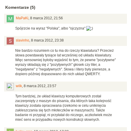
Komentarze (5)
MaPaKi
,
8 marca 2012, 21:56
Spójrzcie na wyraz "Polska", albo "ojczyzna"
slavinho
,
8 marca 2012, 23:38
Nie bardzo rozumiem co tu ma do rzeczy klawiatura? Przecież
słowa powstawały tysiące lat wcześniej od układu klawiatury.
Więc sensowniej byłoby wyjaśnić to tym, że pewne "pozytywne"
wyrazy składają się z "pozytywnych" głosek czy liter, a
"negatywne" z "negatywnych". Słowa i litery były pierwsze, a
dopiero później dopasowano do nich układ QWERTY.
wilk
,
8 marca 2012, 23:57
Tym bardziej, że układ klawiszy komputerowych został
zaczerpnięty z maszyn do pisania, dla których taka kolejność
klawiszy została opracowana (rzekomo w celu uniknięcia
zakleszczania się tych młoteczków w maszynach). Także
badanie ni przypiął, ni przyłatał do niczego, aczkolwiek może
mieć sens w przypadku nowych konstrukcji słownych.