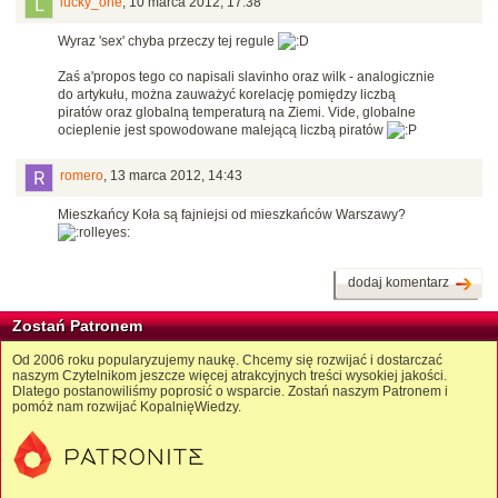
lucky_one
,
10 marca 2012, 17:38
Wyraz 'sex' chyba przeczy tej regule
Zaś a'propos tego co napisali slavinho oraz wilk - analogicznie
do artykułu, można zauważyć korelację pomiędzy liczbą
piratów oraz globalną temperaturą na Ziemi. Vide, globalne
ocieplenie jest spowodowane malejącą liczbą piratów
romero
,
13 marca 2012, 14:43
Mieszkańcy Koła są fajniejsi od mieszkańców Warszawy?
dodaj komentarz
Zostań Patronem
Od 2006 roku popularyzujemy naukę. Chcemy się rozwijać i dostarczać
naszym Czytelnikom jeszcze więcej atrakcyjnych treści wysokiej jakości.
Dlatego postanowiliśmy poprosić o wsparcie. Zostań naszym Patronem i
pomóż nam rozwijać KopalnięWiedzy.