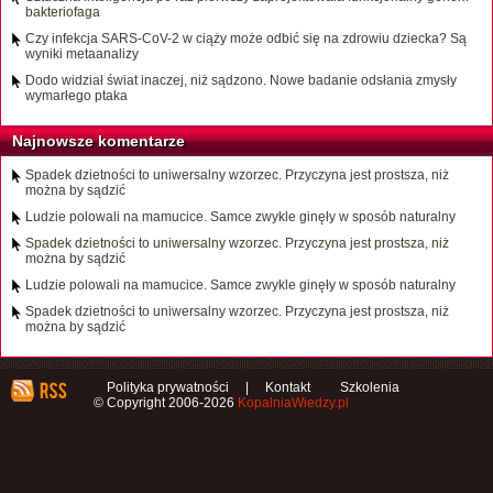
bakteriofaga
Czy infekcja SARS-CoV-2 w ciąży może odbić się na zdrowiu dziecka? Są
wyniki metaanalizy
Dodo widział świat inaczej, niż sądzono. Nowe badanie odsłania zmysły
wymarłego ptaka
Najnowsze komentarze
Spadek dzietności to uniwersalny wzorzec. Przyczyna jest prostsza, niż
można by sądzić
Ludzie polowali na mamucice. Samce zwykle ginęły w sposób naturalny
Spadek dzietności to uniwersalny wzorzec. Przyczyna jest prostsza, niż
można by sądzić
Ludzie polowali na mamucice. Samce zwykle ginęły w sposób naturalny
Spadek dzietności to uniwersalny wzorzec. Przyczyna jest prostsza, niż
można by sądzić
Polityka prywatności
|
Kontakt
Szkolenia
© Copyright 2006-2026
KopalniaWiedzy.pl