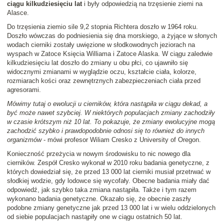
ciągu kilkudziesięciu lat
i były odpowiedzią na trzęsienie ziemi na
Alasce.
Do trzęsienia ziemio sile 9,2 stopnia Richtera doszło w 1964 roku.
Doszło wówczas do podniesienia się dna morskiego, a żyjące w słonych
wodach cierniki zostały uwięzione w słodkowodnych jeziorach na
wyspach w Zatoce Księcia Williama i Zatoce Alaska. W ciągu zaledwie
kilkudziesięciu lat doszło do zmiany u obu płci, co ujawniło się
widocznymi zmianami w wyglądzie oczu, kształcie ciała, kolorze,
rozmiarach kości oraz zewnętrznych zabezpieczeniach ciała przed
agresorami.
Mówimy tutaj o ewolucji u cierników, która nastąpiła w ciągu dekad, a
być może nawet szybciej. W niektórych populacjach zmiany zachodziły
w czasie krótszym niż 10 lat. To pokazuje, że zmiany ewolucyjne mogą
zachodzić szybko i prawdopodobnie odnosi się to również do innych
organizmów
- mówi profesor Wiliam Cresko z University of Oregon.
Konieczność przeżycia w nowym środowisku to nic nowego dla
cierników. Zespół Cresko wykonał w 2010 roku badania genetyczne, z
których dowiedział się, że przed 13 000 lat cierniki musiał przetrwać w
słodkiej wodzie, gdy lodowce się wycofały. Obecne badania miały dać
odpowiedź, jak szybko taka zmiana nastąpiła. Także i tym razem
wykonano badania genetyczne. Okazało się, że obecnie zaszły
podobne zmiany genetyczne jak przed 13 000 lat i w wielu oddzielonych
od siebie populacjach nastąpiły one w ciągu ostatnich 50 lat.