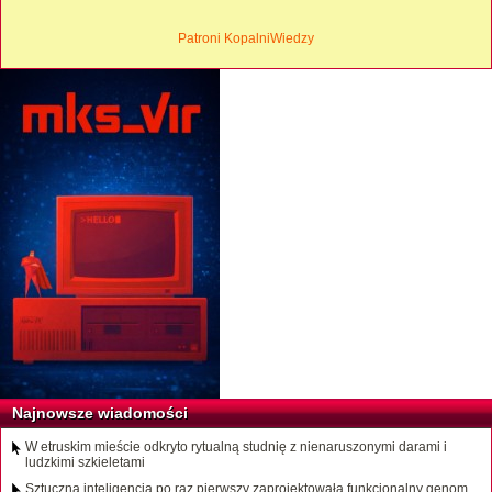
Patroni KopalniWiedzy
Najnowsze wiadomości
W etruskim mieście odkryto rytualną studnię z nienaruszonymi darami i
ludzkimi szkieletami
Sztuczna inteligencja po raz pierwszy zaprojektowała funkcjonalny genom