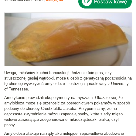
Uwaga, miłośnicy kuchni francuskiej! Jedzenie
foie gras
, czyli
stłuszczonej gęsiej wątróbki,
może
u osób z genetyczną podatnością na
tę chorobę
wywoływać amyloidozę
– ostrzegają naukowcy z University
of Tennessee.
Amerykanie prowadzili eksperymenty na myszach. Okazało się, że
amyloidoza może się przenosić za pośrednictwem pokarmów w sposób
podobny do choroby Creutzfeldta-Jakoba. Przypominamy, że na
gąbczaste zwyrodnienie mózgu zapadają osoby, które zjadły mięso
wołowe zawierające zdegenerowane mikrocząsteczki białka, czyli
priony.
Amyloidoza
atakuje narządy akumulujące nieprawidłowo zbudowane