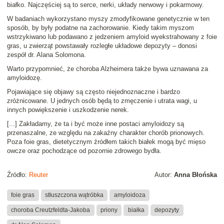
białko
. Najczęściej są to serce, nerki, układy nerwowy i pokarmowy.
W badaniach wykorzystano myszy zmodyfikowane genetycznie w ten
sposób, by były podatne na zachorowanie.
Kiedy takim myszom
wstrzykiwano lub podawano z jedzeniem amyloid wyekstrahowany z foie
gras, u zwierząt powstawały rozległe układowe depozyty
– donosi
zespół
dr. Alana Solomona
.
Warto przypomnieć, że choroba Alzheimera także bywa uznawana za
amyloidozę.
Pojawiające się
objawy są często niejednoznaczne i bardzo
zróżnicowane
. U jednych osób będą to zmęczenie i utrata wagi, u
innych powiększenie i uszkodzenie nerek.
[...]
Zakładamy, że ta i być może inne postaci amyloidozy są
przenaszalne, ze względu na zakaźny charakter chorób prionowych.
Poza foie gras, dietetycznym źródłem takich białek mogą być mięso
owcze oraz pochodzące od pozornie zdrowego bydła
.
Źródło:
Reuter
Autor:
Anna Błońska
foie gras
stłuszczona wątróbka
amyloidoza
choroba Creutzfeldta-Jakoba
priony
białka
depozyty