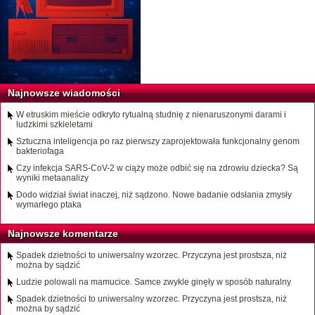
Najnowsze wiadomości
W etruskim mieście odkryto rytualną studnię z nienaruszonymi darami i
ludzkimi szkieletami
Sztuczna inteligencja po raz pierwszy zaprojektowała funkcjonalny genom
bakteriofaga
Czy infekcja SARS-CoV-2 w ciąży może odbić się na zdrowiu dziecka? Są
wyniki metaanalizy
Dodo widział świat inaczej, niż sądzono. Nowe badanie odsłania zmysły
wymarłego ptaka
Najnowsze komentarze
Spadek dzietności to uniwersalny wzorzec. Przyczyna jest prostsza, niż
można by sądzić
Ludzie polowali na mamucice. Samce zwykle ginęły w sposób naturalny
Spadek dzietności to uniwersalny wzorzec. Przyczyna jest prostsza, niż
można by sądzić