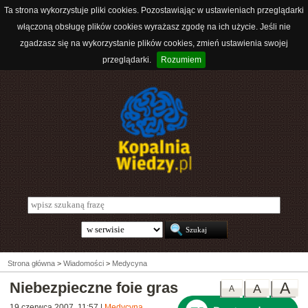
Ta strona wykorzystuje pliki cookies. Pozostawiając w ustawieniach przeglądarki
włączoną obsługę plików cookies wyrażasz zgodę na ich użycie. Jeśli nie
zgadzasz się na wykorzystanie plików cookies, zmień ustawienia swojej
przeglądarki.
Rozumiem
Strona główna
>
Wiadomości
>
Medycyna
Niebezpieczne foie gras
A
A
A
19 czerwca 2007, 11:57
|
Medycyna