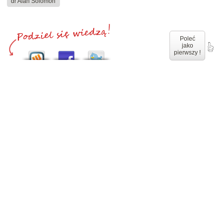
dr Alan Solomon
Poleć
jako
pierwszy !