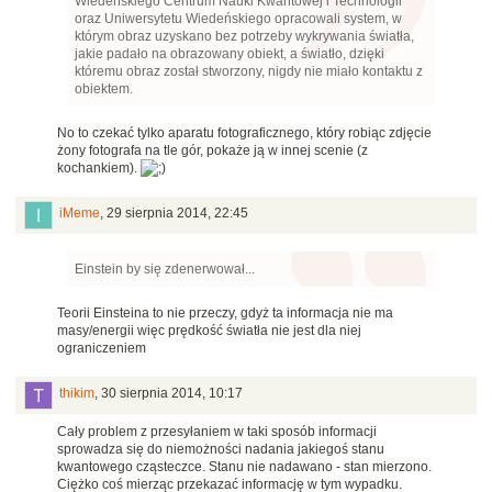
Wiedeńskiego Centrum Nauki Kwantowej i Technologii
oraz Uniwersytetu Wiedeńskiego opracowali system, w
którym obraz uzyskano bez potrzeby wykrywania światła,
jakie padało na obrazowany obiekt, a światło, dzięki
któremu obraz został stworzony, nigdy nie miało kontaktu z
obiektem.
No to czekać tylko aparatu fotograficznego, który robiąc zdjęcie
żony fotografa na tle gór, pokaże ją w innej scenie (z
kochankiem).
iMeme
,
29 sierpnia 2014, 22:45
Einstein by się zdenerwował...
Teorii Einsteina to nie przeczy, gdyż ta informacja nie ma
masy/energii więc prędkość światła nie jest dla niej
ograniczeniem
thikim
,
30 sierpnia 2014, 10:17
Cały problem z przesyłaniem w taki sposób informacji
sprowadza się do niemożności nadania jakiegoś stanu
kwantowego cząsteczce. Stanu nie nadawano - stan mierzono.
Ciężko coś mierząc przekazać informację w tym wypadku.