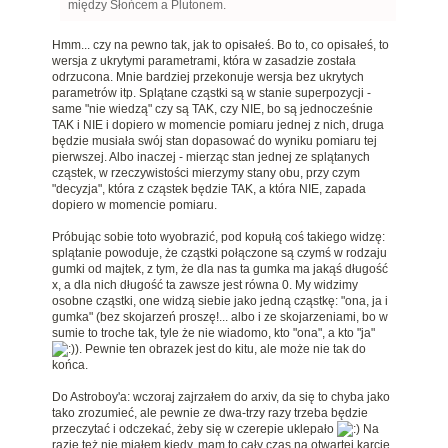
między Słońcem a Plutonem.
Hmm... czy na pewno tak, jak to opisałeś. Bo to, co opisałeś, to
wersja z ukrytymi parametrami, która w zasadzie została
odrzucona. Mnie bardziej przekonuje wersja bez ukrytych
parametrów itp. Splątane cząstki są w stanie superpozycji -
same "nie wiedzą" czy są TAK, czy NIE, bo są jednocześnie
TAK i NIE i dopiero w momencie pomiaru jednej z nich, druga
będzie musiała swój stan dopasować do wyniku pomiaru tej
pierwszej. Albo inaczej - mierząc stan jednej ze splątanych
cząstek, w rzeczywistości mierzymy stany obu, przy czym
"decyzja", która z cząstek będzie TAK, a która NIE, zapada
dopiero w momencie pomiaru.
Próbując sobie toto wyobrazić, pod kopułą coś takiego widzę:
splątanie powoduje, że cząstki połączone są czymś w rodzaju
gumki od majtek, z tym, że dla nas ta gumka ma jakąś długość
x, a dla nich długość ta zawsze jest równa 0. My widzimy
osobne cząstki, one widzą siebie jako jedną cząstkę: "ona, ja i
gumka" (bez skojarzeń proszę!... albo i ze skojarzeniami, bo w
sumie to troche tak, tyle że nie wiadomo, kto "ona", a kto "ja"
). Pewnie ten obrazek jest do kitu, ale może nie tak do
końca.
Do Astroboy'a: wczoraj zajrzałem do arxiv, da się to chyba jako
tako zrozumieć, ale pewnie ze dwa-trzy razy trzeba będzie
przeczytać i odczekać, żeby się w czerepie uklepało
Na
razie też nie miałem kiedy, mam to cały czas na otwartej karcie.