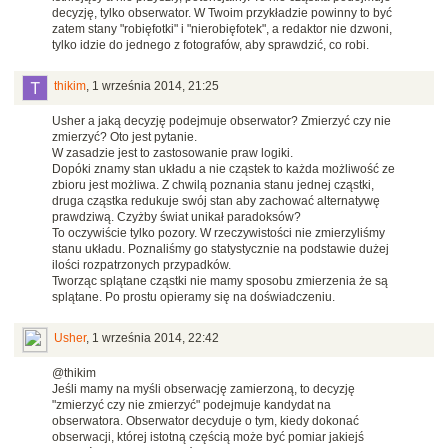
decyzję, tylko obserwator. W Twoim przykładzie powinny to być
zatem stany "robięfotki" i "nierobięfotek", a redaktor nie dzwoni,
tylko idzie do jednego z fotografów, aby sprawdzić, co robi.
thikim
,
1 września 2014, 21:25
Usher a jaką decyzję podejmuje obserwator? Zmierzyć czy nie
zmierzyć? Oto jest pytanie.
W zasadzie jest to zastosowanie praw logiki.
Dopóki znamy stan układu a nie cząstek to każda możliwość ze
zbioru jest możliwa. Z chwilą poznania stanu jednej cząstki,
druga cząstka redukuje swój stan aby zachować alternatywę
prawdziwą. Czyżby świat unikał paradoksów?
To oczywiście tylko pozory. W rzeczywistości nie zmierzyliśmy
stanu układu. Poznaliśmy go statystycznie na podstawie dużej
ilości rozpatrzonych przypadków.
Tworząc splątane cząstki nie mamy sposobu zmierzenia że są
splątane. Po prostu opieramy się na doświadczeniu.
Usher
,
1 września 2014, 22:42
@thikim
Jeśli mamy na myśli obserwację zamierzoną, to decyzję
"zmierzyć czy nie zmierzyć" podejmuje kandydat na
obserwatora. Obserwator decyduje o tym, kiedy dokonać
obserwacji, której istotną częścią może być pomiar jakiejś