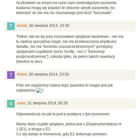
Aczkolwiek na innym na razie nam niedostępnym poziomie
badania mogą się pojawić te obecnie ukryte parametry, bo
twierdzić że nie ma nic nieznanego jest dość "bucowate".
tomak
,
30 sierpnia 2014, 23:30
Thikim, tak do tej pory rozumiałem splątanie kwantowe - nie ma
tu żadnej specjalnej magii, nie ma przekraczania prędkości
światła, nie ma "tunelów czasoprzestrzennych" pomiędzy
splątanymi cząstkami (sorry Scotty - nici z "transmisji
podprzestrzennej"), szkoda tylko, że pełno takich rewelacji
(bredni) w sieci.
thikim
,
30 sierpnia 2014, 23:50
Póki nie wyjaśnimy natury tego zjawiska to magia jest jak
najbardziej
radar
,
31 sierpnia 2014, 00:26
Odpowiedzcie mi jak to jest w praktyce z tym pomiarem.
Mamy dwie cząstki splątane, jedna jest u Eksperymentatora nr
1 (E1), a druga u E2.
Co się dzieje w momencie, gdy E1 dokonuje pomiaru: