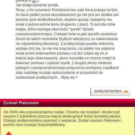
galaktyce
Jak dotąd banalnie proste.
Teraz, o ile rozumiem Przedmówców, cała heca polega na tym,
że dane jabłko przed skosztowaniem go nie jest ani słodkie ani
kwaśne (jest słodko/kwaśne), dopiero gryząc nadajemy mu
smak (i jednocześnie temu drugiemu z pary). To jest dla mnie
magia, która wymaga obecności "gumki" (tunelu
czasoprzestrzennego). Ciekawi mnie w jaki sposób naukowcy
doszli do takich wniosków (byłbym wdzięczny za nakierowanie
na odpowiednią literaturę). Z praktycznego punktu widzenia,
wydaje (mi) się, że nie ma znaczenia, czy jabłko ma ustalony
smak przed dokonaniem pomiaru czy też ustala się on w
trakcie jego dokonywania, skoro wszystko co można zrobić to
dokonać pomiaru i zapisać wynik. Z drugiej strony istnienie
jakiegoś czasoprzestrzennego połączenia pomiędzy cząstkami
daje nadzieję na jego wykorzystanie w przyszłości do
zastosowań praktycznych... Mylę się ?
dodaj komentarz
Zostań Patronem
Od 2006 roku popularyzujemy naukę. Chcemy się rozwijać i dostarczać
naszym Czytelnikom jeszcze więcej atrakcyjnych treści wysokiej jakości.
Dlatego postanowiliśmy poprosić o wsparcie. Zostań naszym Patronem i
pomóż nam rozwijać KopalnięWiedzy.