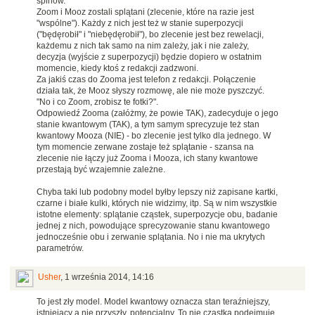
spinów.
Zoom i Mooz zostali splątani (zlecenie, które na razie jest
"wspólne"). Każdy z nich jest też w stanie superpozycji
("będęrobił" i "niebędęrobił"), bo zlecenie jest bez rewelacji,
każdemu z nich tak samo na nim zależy, jak i nie zależy,
decyzja (wyjście z superpozycji) będzie dopiero w ostatnim
momencie, kiedy ktoś z redakcji zadzwoni.
Za jakiś czas do Zooma jest telefon z redakcji. Połączenie
działa tak, że Mooz słyszy rozmowę, ale nie może pyszczyć.
"No i co Zoom, zrobisz te fotki?".
Odpowiedź Zooma (załóżmy, że powie TAK), zadecyduje o jego
stanie kwantowym (TAK), a tym samym sprecyzuje też stan
kwantowy Mooza (NIE) - bo zlecenie jest tylko dla jednego. W
tym momencie zerwane zostaje też splątanie - szansa na
zlecenie nie łączy już Zooma i Mooza, ich stany kwantowe
przestają być wzajemnie zależne.
Chyba taki lub podobny model byłby lepszy niż zapisane kartki,
czarne i białe kulki, których nie widzimy, itp. Są w nim wszystkie
istotne elementy: splątanie cząstek, superpozycje obu, badanie
jednej z nich, powodujące sprecyzowanie stanu kwantowego
jednocześnie obu i zerwanie splątania. No i nie ma ukrytych
parametrów.
Usher
,
1 września 2014, 14:16
To jest zły model. Model kwantowy oznacza stan teraźniejszy,
istniejący a nie przyszły, potencjalny. To nie cząstka podejmuje