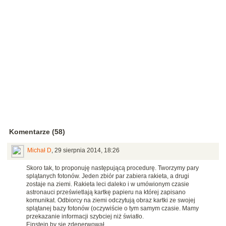
Komentarze (58)
Michał D
,
29 sierpnia 2014, 18:26
Skoro tak, to proponuję następującą procedurę. Tworzymy pary
splątanych fotonów. Jeden zbiór par zabiera rakieta, a drugi
zostaje na ziemi. Rakieta leci daleko i w umówionym czasie
astronauci prześwietlają kartkę papieru na której zapisano
komunikat. Odbiorcy na ziemi odczytują obraz kartki ze swojej
splątanej bazy fotonów (oczywiście o tym samym czasie. Mamy
przekazanie informacji szybciej niż światło.
Einstein by się zdenerwował...