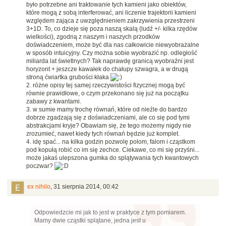
było potrzebne ani traktowanie tych kamieni jako obiektów,
które mogą z sobą interferować, ani liczenie trajektorii kamieni
względem zająca z uwzględnieniem zakrzywienia przestrzeni
3+1D. To, co dzieje się poza naszą skalą (ludź +/- kilka rzędów
wielkości), zgodną z naszym i naszych przodków
doświadczeniem, może być dla nas całkowicie niewyobrażalne
w sposób intuicyjny. Czy można sobie wyobrazić np. odległość
miliarda lat świetlnych? Tak naprawdę granicą wyobraźni jest
horyzont + jeszcze kawałek do chałupy szwagra, a w drugą
stroną ćwiartka grubości kłaka
2. różne opisy tej samej rzeczywistości fizycznej mogą być
równie prawidłowe, o czym przekonano się już na początku
zabawy z kwantami.
3. w sumie mamy trochę równań, które od nieźle do bardzo
dobrze zgadzają się z doświadczeniami, ale co się pod tymi
abstrakcjami kryje? Obawiam się, że tego możemy nigdy nie
zrozumieć, nawet kiedy tych równań będzie już komplet.
4. idę spać... na kilka godzin pozwolę polom, falom i cząstkom
pod kopułą robić co im się zechce. Ciekawe, co mi się przyśni...
może jakaś ulepszona gumka do splątywania tych kwantowych
poczwar?
ex nihilo
,
31 sierpnia 2014, 00:42
Odpowiedzcie mi jak to jest w praktyce z tym pomiarem.
Mamy dwie cząstki splątane, jedna jest u