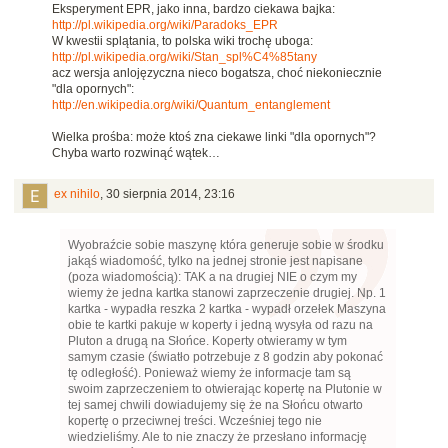
Eksperyment EPR, jako inna, bardzo ciekawa bajka:
http://pl.wikipedia.org/wiki/Paradoks_EPR
W kwestii splątania, to polska wiki trochę uboga:
http://pl.wikipedia.org/wiki/Stan_spl%C4%85tany
acz wersja anlojęzyczna nieco bogatsza, choć niekoniecznie
"dla opornych":
http://en.wikipedia.org/wiki/Quantum_entanglement
Wielka prośba: może ktoś zna ciekawe linki "dla opornych"?
Chyba warto rozwinąć wątek…
ex nihilo
,
30 sierpnia 2014, 23:16
Wyobraźcie sobie maszynę która generuje sobie w środku
jakąś wiadomość, tylko na jednej stronie jest napisane
(poza wiadomością): TAK a na drugiej NIE o czym my
wiemy że jedna kartka stanowi zaprzeczenie drugiej. Np. 1
kartka - wypadła reszka 2 kartka - wypadł orzełek Maszyna
obie te kartki pakuje w koperty i jedną wysyła od razu na
Pluton a drugą na Słońce. Koperty otwieramy w tym
samym czasie (światło potrzebuje z 8 godzin aby pokonać
tę odległość). Ponieważ wiemy że informacje tam są
swoim zaprzeczeniem to otwierając kopertę na Plutonie w
tej samej chwili dowiadujemy się że na Słońcu otwarto
kopertę o przeciwnej treści. Wcześniej tego nie
wiedzieliśmy. Ale to nie znaczy że przesłano informację