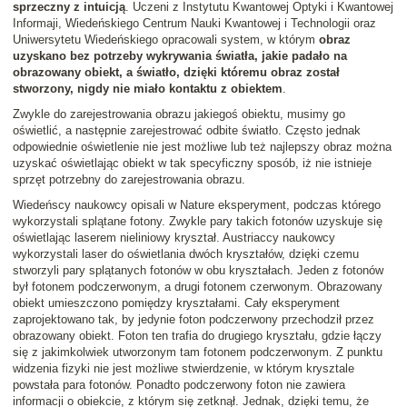
sprzeczny z intuicją
. Uczeni z Instytutu Kwantowej Optyki i Kwantowej
Informaji, Wiedeńskiego Centrum Nauki Kwantowej i Technologii oraz
Uniwersytetu Wiedeńskiego opracowali system, w którym
obraz
uzyskano bez potrzeby wykrywania światła, jakie padało na
obrazowany obiekt, a światło, dzięki któremu obraz został
stworzony, nigdy nie miało kontaktu z obiektem
.
Zwykle do zarejestrowania obrazu jakiegoś obiektu, musimy go
oświetlić, a następnie zarejestrować odbite światło. Często jednak
odpowiednie oświetlenie nie jest możliwe lub też najlepszy obraz można
uzyskać oświetlając obiekt w tak specyficzny sposób, iż nie istnieje
sprzęt potrzebny do zarejestrowania obrazu.
Wiedeńscy naukowcy opisali w Nature eksperyment, podczas którego
wykorzystali splątane fotony. Zwykle pary takich fotonów uzyskuje się
oświetlając laserem nieliniowy kryształ. Austriaccy naukowcy
wykorzystali laser do oświetlania dwóch kryształów, dzięki czemu
stworzyli pary splątanych fotonów w obu kryształach. Jeden z fotonów
był fotonem podczerwonym, a drugi fotonem czerwonym. Obrazowany
obiekt umieszczono pomiędzy kryształami. Cały eksperyment
zaprojektowano tak, by jedynie foton podczerwony przechodził przez
obrazowany obiekt. Foton ten trafia do drugiego kryształu, gdzie łączy
się z jakimkolwiek utworzonym tam fotonem podczerwonym. Z punktu
widzenia fizyki nie jest możliwe stwierdzenie, w którym krysztale
powstała para fotonów. Ponadto podczerwony foton nie zawiera
informacji o obiekcie, z którym się zetknął. Jednak, dzięki temu, że