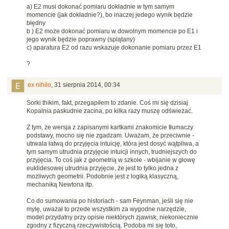
a) E2 musi dokonać pomiaru dokładnie w tym samym
momencie (jak dokładnie?), bo inaczej jedego wynik będzie
błędny
b ) E2 może dokonać pomiaru w dowolnym momencie po E1 i
jego wynik będzie poprawny (splątany)
c) aparatura E2 od razu wskazuje dokonanie pomiaru przez E1
?
ex nihilo
,
31 sierpnia 2014, 00:34
Sorki thikim, fakt, przegapiłem to zdanie. Coś mi się dzisiaj
Kopalnia paskudnie zacina, po kilka razy muszę odświeżać.
Z tym, że wersja z zapisanymi kartkami znakomicie tłumaczy
podstawy, mocno się nie zgadzam. Uważam, że przeciwnie -
utrwala łatwą do przyjęcia intuicję, która jest dosyć wątpliwa, a
tym samym utrudnia przyjęcie intuicji innych, trudniejszych do
przyjęcia. To coś jak z geometrią w szkole - wbijanie w głowę
euklidesowej utrudnia przyjęcie, że jest to tylko jedna z
możliwych geometrii. Podobnie jest z logiką klasyczną,
mechaniką Newtona itp.
Co do sumowania po historiach - sam Feynman, jeśli się nie
mylę, uważał to przede wszystkim za wygodne narzędzie,
model przydatny przy opisie niektórych zjawisk, niekoniecznie
zgodny z fizyczną rzeczywistością. Podoba mi się toto,