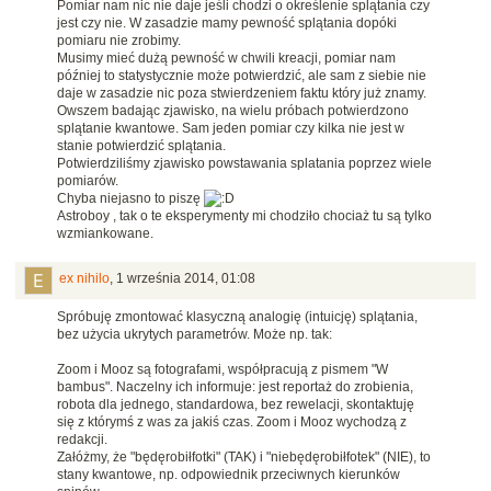
Pomiar nam nic nie daje jeśli chodzi o określenie splątania czy
jest czy nie. W zasadzie mamy pewność splątania dopóki
pomiaru nie zrobimy.
Musimy mieć dużą pewność w chwili kreacji, pomiar nam
później to statystycznie może potwierdzić, ale sam z siebie nie
daje w zasadzie nic poza stwierdzeniem faktu który już znamy.
Owszem badając zjawisko, na wielu próbach potwierdzono
splątanie kwantowe. Sam jeden pomiar czy kilka nie jest w
stanie potwierdzić splątania.
Potwierdziliśmy zjawisko powstawania splatania poprzez wiele
pomiarów.
Chyba niejasno to piszę
Astroboy , tak o te eksperymenty mi chodziło chociaż tu są tylko
wzmiankowane.
ex nihilo
,
1 września 2014, 01:08
Spróbuję zmontować klasyczną analogię (intuicję) splątania,
bez użycia ukrytych parametrów. Może np. tak:
Zoom i Mooz są fotografami, współpracują z pismem "W
bambus". Naczelny ich informuje: jest reportaż do zrobienia,
robota dla jednego, standardowa, bez rewelacji, skontaktuję
się z którymś z was za jakiś czas. Zoom i Mooz wychodzą z
redakcji.
Załóżmy, że "będęrobiłfotki" (TAK) i "niebędęrobiłfotek" (NIE), to
stany kwantowe, np. odpowiednik przeciwnych kierunków