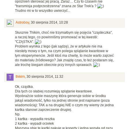
opóźnień sterować jej pracą. Zaraz.... Czy to czasem nie
"transmisja podprzestrzenna" znana ze Star Trek'a ?
Trudno mi w to wszystko uwierzyć...
Astroboy
,
30 sierpnia 2014, 10:28
Słusznie Thikim, choć nie trzymałbym się pojęcia "cząsteczka",
a raczej tego, co powinniśmy promować w tej kwestii:
"CZĄSTKA".
Problem wynika z tego (jak sądzę), że w artykule nie ma
niestety mowy o tym, na czym polega splątanie kwantowe w
tym eksperymencie. Jeśli ktoś ma chwilę, to może warto zajrzeć
do materiału źródłowego? Jak znajdę czas, to też postaram się,
ale trochę biegam obecnie przy innych sprawach.
thikim
,
30 sierpnia 2014, 11:32
Ok, cząstka.
Dla tych co słabiej rozumieją splątanie kwantowe.
Wyobraźcie sobie maszynę która generuje sobie w środku
jakąś wiadomość, tylko na jednej stronie jest napisane (poza
wiadomością): TAK a na drugiej NIE o czym my wiemy że jedna
kartka stanowi zaprzeczenie drugiej.
Np.
1 kartka - wypadła reszka
2 kartka - wypadł orzełek
Maszyna obie te kartki pakuje w koperty i jedną wysyła od razu