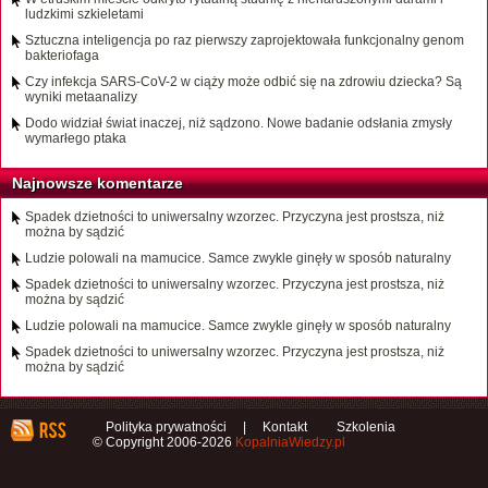
ludzkimi szkieletami
Sztuczna inteligencja po raz pierwszy zaprojektowała funkcjonalny genom
bakteriofaga
Czy infekcja SARS-CoV-2 w ciąży może odbić się na zdrowiu dziecka? Są
wyniki metaanalizy
Dodo widział świat inaczej, niż sądzono. Nowe badanie odsłania zmysły
wymarłego ptaka
Najnowsze komentarze
Spadek dzietności to uniwersalny wzorzec. Przyczyna jest prostsza, niż
można by sądzić
Ludzie polowali na mamucice. Samce zwykle ginęły w sposób naturalny
Spadek dzietności to uniwersalny wzorzec. Przyczyna jest prostsza, niż
można by sądzić
Ludzie polowali na mamucice. Samce zwykle ginęły w sposób naturalny
Spadek dzietności to uniwersalny wzorzec. Przyczyna jest prostsza, niż
można by sądzić
Polityka prywatności
|
Kontakt
Szkolenia
© Copyright 2006-2026
KopalniaWiedzy.pl