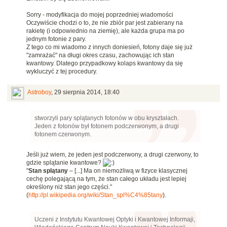
Sorry - modyfikacja do mojej poprzedniej wiadomości
Oczywiście chodzi o to, że nie zbiór par jest zabierany na
rakietę (i odpowiednio na ziemię), ale każda grupa ma po
jednym fotonie z pary.
Z tego co mi wiadomo z innych doniesień, fotony daje się już
"zamrażać" na długi okres czasu, zachowując ich stan
kwantowy. Dlatego przypadkowy kolaps kwantowy da się
wykluczyć z tej procedury.
Astroboy
,
29 sierpnia 2014, 18:40
stworzyli pary splątanych fotonów w obu kryształach.
Jeden z fotonów był fotonem podczerwonym, a drugi
fotonem czerwonym.
Jeśli już wiem, że jeden jest podczerwony, a drugi czerwony, to
gdzie splątanie kwantowe?
"
Stan splątany
– [...] Ma on niemożliwą w fizyce klasycznej
cechę polegającą na tym, że stan całego układu jest lepiej
określony niż stan jego części."
(
http://pl.wikipedia.org/wiki/Stan_spl%C4%85tany
).
Uczeni z Instytutu Kwantowej Optyki i Kwantowej Informaji,