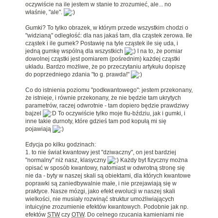
oczywiście na ile jestem w stanie to zrozumieć, ale... no
właśnie, "ale".
Gumki? To tylko obrazek, w którym przede wszystkim chodzi o
"widzianą" odległość: dla nas jakaś tam, dla cząstek zerowa. Ile
cząstek i ile gumek? Postawię na tyle cząstek ile się uda, i
jedną gumkę wspólną dla wszystkich
I na to, że pomiar
dowolnej cząstki jest pomiarem (pośrednim) każdej cząstki
układu. Bardzo możliwe, że po przeczytaniu artykułu dopiszę
do poprzedniego zdania "to g. prawda!"
Co do istnienia poziomu "podkwantowego": jestem przekonany,
że istnieje, i równie przekonany, że nie będzie tam ukrytych
parametrów, raczej odwrotnie - tam dopiero będzie prawdziwy
bajzel
To oczywiście tylko moje fiu-bździu, jak i gumki, i
inne takie durnoty, które gdzieś tam pod kopułą mi się
pojawiają
Edycja po kilku godzinach:
1. to nie świat kwantowy jest "dziwaczny", on jest bardziej
"normalny" niż nasz, klasyczny
Każdy byt fizyczny można
opisać w sposób kwantowy, natomiast w odwrotną stronę się
nie da - byty w naszej skali są obiektami, dla których kwantowe
poprawki są zaniedbywalnie małe, i nie przejawiają się w
praktyce. Nasze mózgi, jako efekt ewolucji w naszej skali
wielkości, nie musiały rozwinąć struktur umożliwiających
intuicyjne zrozumienie efektów kwantowych. Podobnie jak np.
efektów
STW
czy
OTW
. Do celnego rzucania kamieniami nie