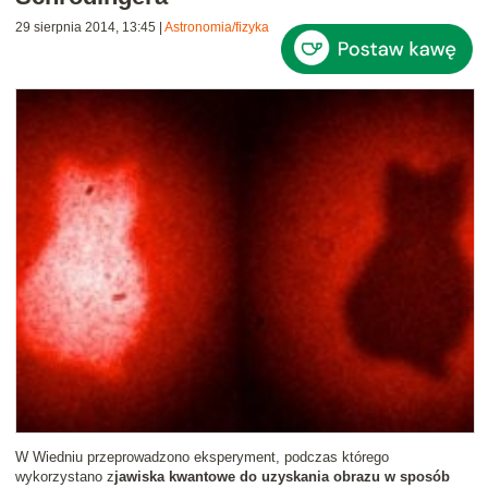
29 sierpnia 2014, 13:45
|
Astronomia/fizyka
W Wiedniu przeprowadzono eksperyment, podczas którego
wykorzystano z
jawiska kwantowe do uzyskania obrazu w sposób