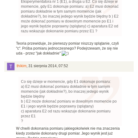
Eksperymentatora nr 1 (E1), a druga u E2. Co się dzieje w
momencie, gdy E1 dokonuje pomiaru: a) E2 musi dokonać
pomiaru dokładnie w tym samym momencie (jak
dokładnie?), bo inaczej jedego wynik będzie błędny b ) E2
może dokonać pomiaru w dowolnym momencie po E1 i
jego wynik będzie poprawny (splątany) c) aparatura E2 od
razu wskazuje dokonanie pomiaru przez E1 ?
Teoria przewiduje, że pierwszy pomiar niszczy splątanie, czyli
"c". Próba pomiaru jednoczesnego? Podejrzewam, że się nie
uda - przez "jak dokładnie"
thikim
,
31 sierpnia 2014, 07:52
Co się dzieje w momencie, gdy E1 dokonuje pomiaru:
a) E2 musi dokonać pomiaru dokładnie w tym samym
momencie (jak dokładnie?), bo inaczej jedego wynik
będzie błędny
b ) E2 może dokonać pomiaru w dowolnym momencie po
E1 i jego wynik będzie poprawny (splątany)
c) aparatura E2 od razu wskazuje dokonanie pomiaru
przez E1
?
W chwili dokonania pomiaru jakiegokolwiek nie ma znaczenia
kiedy zostanie dokonany drugi pomiar. Jego wynik jest już