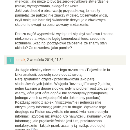
wielkości, ale może to być też zero-jedynkowe stwierdzenie
(braku) występowania jakiegoś zjawiska.
Jeśli zaś chodzi o obserwację przypadkową, to należy
pamiętać, że patrzeć nie znaczy widzieć. Obserwator widzi,
czyli mniej lub bardziej świadomie decyduje o chwilowym
skupieniu uwagi na obserwowanym zdarzeniu.
Dalsza część wypowiedzi wydaje mi się zbyt skrótowa i mocno
niekompletna, więc nie będę komentował tego, czego nie
rozumiem. Skąd np. początkowe założenie, że znamy stan
układu? Co rozumiesz jako pomiar?
tomak
,
2 września 2014, 11:34
Ja ciągle niestety niewiele z tego rozumiem :/ Pojawiło się tu
kilka analogii, pozwolę sobie dodać swoją.
Parę splątanych cząstek przedstawiłbym jako parę
słodko/kwaśnych jabłek. W ujęciu "bez magii" mamy 2 jabłka,
jedno kwaśne a drugie słodkie, jedyny problem jest taki, że nie
wiemy, które jest które dopóki nie spróbujemy przynajmniej
jednego z nich (a więc dopóki nie dokonamy pomiaru).
Kosztując jedno z jabłek, "niszczymy" je i jednocześnie
otrzymujemy informację jakie jest to drugie. Wysłanie tego
drugiego na Pluton oczywiście nie umożliwia nam przesyłu
informacji szybciej niż światło. Co najwyżej ujawniamy ukrytą
informację, ale prędkość światła jest tutaj przekraczana
metaforycznie - tak jak przekraczamy ją myśląc o odległej