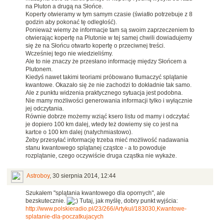
na Pluton a drugą na Słońce.
Koperty otwieramy w tym samym czasie (światło potrzebuje z 8
godzin aby pokonać tę odległość).
Ponieważ wiemy że informacje tam są swoim zaprzeczeniem to
otwierając kopertę na Plutonie w tej samej chwili dowiadujemy
się że na Słońcu otwarto kopertę o przeciwnej treści.
Wcześniej tego nie wiedzieliśmy.
Ale to nie znaczy że przesłano informację między Słońcem a
Plutonem.
Kiedyś nawet takimi teoriami próbowano tłumaczyć splątanie
kwantowe. Okazało się że nie zachodzi to dokładnie tak samo.
Ale z punktu widzenia praktycznego sytuacja jest podobna.
Nie mamy możliwości generowania informacji tylko i wyłącznie
jej odczytania.
Równie dobrze możemy wziąć ksero listu od mamy i odczytać
je dopiero 100 km dalej, wtedy też dowiemy się co jest na
kartce o 100 km dalej (natychmiastowo).
Żeby przesyłać informację trzeba mieć możliwość nadawania
stanu kwantowego splątanej cząstce - a to powoduje
rozplątanie, czego oczywiście druga cząstka nie wykaże.
Astroboy
,
30 sierpnia 2014, 12:44
Szukałem "splątania kwantowego dla opornych", ale
bezskutecznie.
Tutaj, jak myślę, dobry punkt wyjścia:
http://www.polskieradio.pl/23/266/Artykul/183030,Kwantowe-
splatanie-dla-poczatkujacych