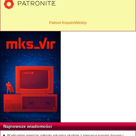
Patroni KopalniWiedzy
Najnowsze wiadomości
W etruskim mieście odkryto rytualną studnię z nienaruszonymi darami i