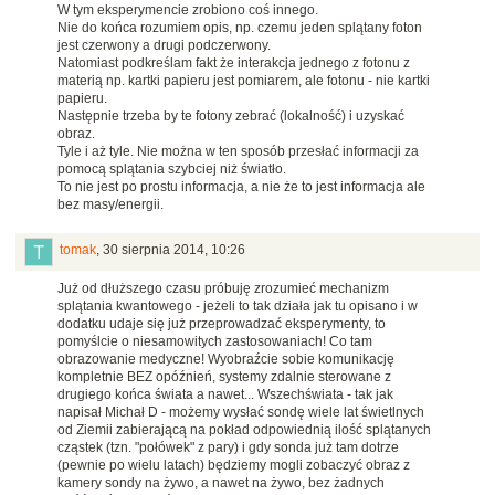
W tym eksperymencie zrobiono coś innego.
Nie do końca rozumiem opis, np. czemu jeden splątany foton
jest czerwony a drugi podczerwony.
Natomiast podkreślam fakt że interakcja jednego z fotonu z
materią np. kartki papieru jest pomiarem, ale fotonu - nie kartki
papieru.
Następnie trzeba by te fotony zebrać (lokalność) i uzyskać
obraz.
Tyle i aż tyle. Nie można w ten sposób przesłać informacji za
pomocą splątania szybciej niż światło.
To nie jest po prostu informacja, a nie że to jest informacja ale
bez masy/energii.
tomak
,
30 sierpnia 2014, 10:26
Już od dłuższego czasu próbuję zrozumieć mechanizm
splątania kwantowego - jeżeli to tak działa jak tu opisano i w
dodatku udaje się już przeprowadzać eksperymenty, to
pomyślcie o niesamowitych zastosowaniach! Co tam
obrazowanie medyczne! Wyobraźcie sobie komunikację
kompletnie BEZ opóźnień, systemy zdalnie sterowane z
drugiego końca świata a nawet... Wszechświata - tak jak
napisał Michał D - możemy wysłać sondę wiele lat świetlnych
od Ziemii zabierającą na pokład odpowiednią ilość splątanych
cząstek (tzn. "połówek" z pary) i gdy sonda już tam dotrze
(pewnie po wielu latach) będziemy mogli zobaczyć obraz z
kamery sondy na żywo, a nawet na żywo, bez żadnych