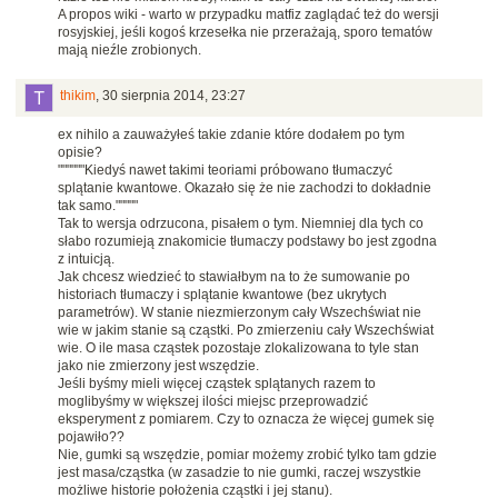
A propos wiki - warto w przypadku matfiz zaglądać też do wersji
rosyjskiej, jeśli kogoś krzesełka nie przerażają, sporo tematów
mają nieźle zrobionych.
thikim
,
30 sierpnia 2014, 23:27
ex nihilo a zauważyłeś takie zdanie które dodałem po tym
opisie?
""""""Kiedyś nawet takimi teoriami próbowano tłumaczyć
splątanie kwantowe. Okazało się że nie zachodzi to dokładnie
tak samo."""""
Tak to wersja odrzucona, pisałem o tym. Niemniej dla tych co
słabo rozumieją znakomicie tłumaczy podstawy bo jest zgodna
z intuicją.
Jak chcesz wiedzieć to stawiałbym na to że sumowanie po
historiach tłumaczy i splątanie kwantowe (bez ukrytych
parametrów). W stanie niezmierzonym cały Wszechświat nie
wie w jakim stanie są cząstki. Po zmierzeniu cały Wszechświat
wie. O ile masa cząstek pozostaje zlokalizowana to tyle stan
jako nie zmierzony jest wszędzie.
Jeśli byśmy mieli więcej cząstek splątanych razem to
moglibyśmy w większej ilości miejsc przeprowadzić
eksperyment z pomiarem. Czy to oznacza że więcej gumek się
pojawiło??
Nie, gumki są wszędzie, pomiar możemy zrobić tylko tam gdzie
jest masa/cząstka (w zasadzie to nie gumki, raczej wszystkie
możliwe historie położenia cząstki i jej stanu).