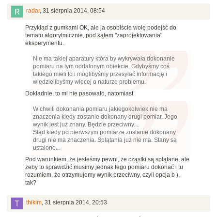
radar
,
31 sierpnia 2014, 08:54
Przykłąd z gumkami OK, ale ja osobiście wolę podejść do
tematu algorytmicznie, pod kątem "zaprojektowania"
eksperymentu.
Nie ma takiej aparatury która by wykrywała dokonanie
pomiaru na tym oddalonym obiekcie. Gdybyśmy coś
takiego mieli to i moglibyśmy przesyłać informację i
wiedzielibyśmy więcej o naturze problemu.
Dokładnie, to mi nie pasowało, natomiast
W chwili dokonania pomiaru jakiegokolwiek nie ma
znaczenia kiedy zostanie dokonany drugi pomiar. Jego
wynik jest już znany. Będzie przeciwny....
Stąd kiedy po pierwszym pomiarze zostanie dokonany
drugi nie ma znaczenia. Splątania już nie ma. Stany są
ustalone...
Pod warunkiem, że jesteśmy pewni, że cząstki są splątane, ale
żeby to sprawdzić musimy jednak tego pomiaru dokonać i tu
rozumiem, że otrzymujemy wynik przeciwny, czyli opcja b ),
tak?
thikim
,
31 sierpnia 2014, 20:53