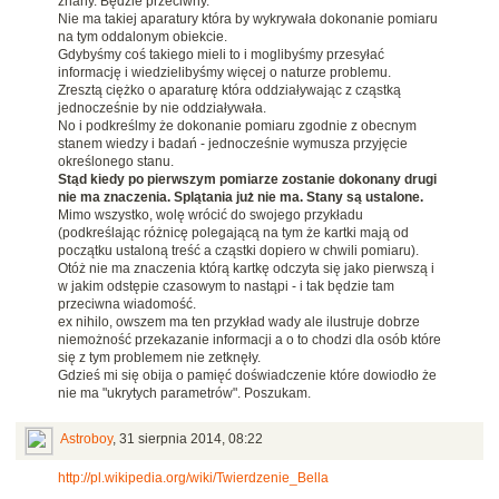
znany. Będzie przeciwny.
Nie ma takiej aparatury która by wykrywała dokonanie pomiaru
na tym oddalonym obiekcie.
Gdybyśmy coś takiego mieli to i moglibyśmy przesyłać
informację i wiedzielibyśmy więcej o naturze problemu.
Zresztą ciężko o aparaturę która oddziaływając z cząstką
jednocześnie by nie oddziaływała.
No i podkreślmy że dokonanie pomiaru zgodnie z obecnym
stanem wiedzy i badań - jednocześnie wymusza przyjęcie
określonego stanu.
Stąd kiedy po pierwszym pomiarze zostanie dokonany drugi
nie ma znaczenia. Splątania już nie ma. Stany są ustalone.
Mimo wszystko, wolę wrócić do swojego przykładu
(podkreślając różnicę polegającą na tym że kartki mają od
początku ustaloną treść a cząstki dopiero w chwili pomiaru).
Otóż nie ma znaczenia którą kartkę odczyta się jako pierwszą i
w jakim odstępie czasowym to nastąpi - i tak będzie tam
przeciwna wiadomość.
ex nihilo, owszem ma ten przykład wady ale ilustruje dobrze
niemożność przekazanie informacji a o to chodzi dla osób które
się z tym problemem nie zetknęły.
Gdzieś mi się obija o pamięć doświadczenie które dowiodło że
nie ma "ukrytych parametrów". Poszukam.
Astroboy
,
31 sierpnia 2014, 08:22
http://pl.wikipedia.org/wiki/Twierdzenie_Bella