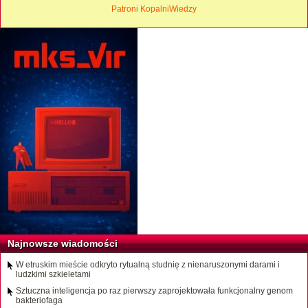
Patroni KopalniWiedzy
Najnowsze wiadomości
W etruskim mieście odkryto rytualną studnię z nienaruszonymi darami i
ludzkimi szkieletami
Sztuczna inteligencja po raz pierwszy zaprojektowała funkcjonalny genom
bakteriofaga