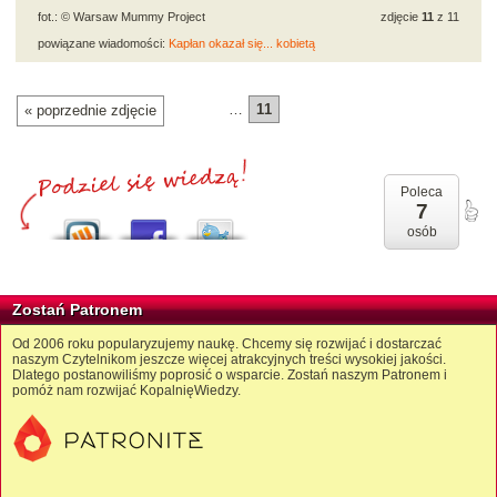
fot.: © Warsaw Mummy Project
zdjęcie
11
z 11
powiązane wiadomości:
Kapłan okazał się... kobietą
…
11
« poprzednie zdjęcie
Poleca
7
osób
Zostań Patronem
Od 2006 roku popularyzujemy naukę. Chcemy się rozwijać i dostarczać
naszym Czytelnikom jeszcze więcej atrakcyjnych treści wysokiej jakości.
Dlatego postanowiliśmy poprosić o wsparcie. Zostań naszym Patronem i
pomóż nam rozwijać KopalnięWiedzy.