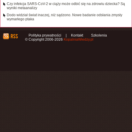
Czy infekcja SARS-CoV-2 w ciąży może odbić się na zdrowiu dziecka? Są
wyniki metaanalizy
Dodo widział świat inaczej, niż sądzono. Nowe badanie odsłania zmysły
wymarłego ptaka
Polityka prywatności
|
Kontakt
Szkolenia
© Copyright 2006-2026
KopalniaWiedzy.pl