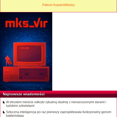
Patroni KopalniWiedzy
Najnowsze wiadomości
W etruskim mieście odkryto rytualną studnię z nienaruszonymi darami i
ludzkimi szkieletami
Sztuczna inteligencja po raz pierwszy zaprojektowała funkcjonalny genom
bakteriofaga