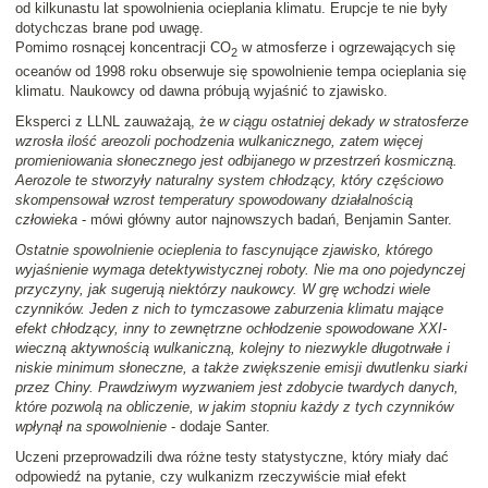
od kilkunastu lat spowolnienia ocieplania klimatu. Erupcje te nie były
dotychczas brane pod uwagę.
Pomimo rosnącej koncentracji CO
w atmosferze i ogrzewających się
2
oceanów od 1998 roku obserwuje się spowolnienie tempa ocieplania się
klimatu. Naukowcy od dawna próbują wyjaśnić to zjawisko.
Eksperci z LLNL zauważają, że
w ciągu ostatniej dekady w stratosferze
wzrosła ilość areozoli pochodzenia wulkanicznego, zatem więcej
promieniowania słonecznego jest odbijanego w przestrzeń kosmiczną.
Aerozole te stworzyły naturalny system chłodzący, który częściowo
skompensował wzrost temperatury spowodowany działalnością
człowieka
- mówi główny autor najnowszych badań, Benjamin Santer.
Ostatnie spowolnienie ocieplenia to fascynujące zjawisko, którego
wyjaśnienie wymaga detektywistycznej roboty. Nie ma ono pojedynczej
przyczyny, jak sugerują niektórzy naukowcy. W grę wchodzi wiele
czynników. Jeden z nich to tymczasowe zaburzenia klimatu mające
efekt chłodzący, inny to zewnętrzne ochłodzenie spowodowane XXI-
wieczną aktywnością wulkaniczną, kolejny to niezwykle długotrwałe i
niskie minimum słoneczne, a także zwiększenie emisji dwutlenku siarki
przez Chiny. Prawdziwym wyzwaniem jest zdobycie twardych danych,
które pozwolą na obliczenie, w jakim stopniu każdy z tych czynników
wpłynął na spowolnienie
- dodaje Santer.
Uczeni przeprowadzili dwa różne testy statystyczne, który miały dać
odpowiedź na pytanie, czy wulkanizm rzeczywiście miał efekt