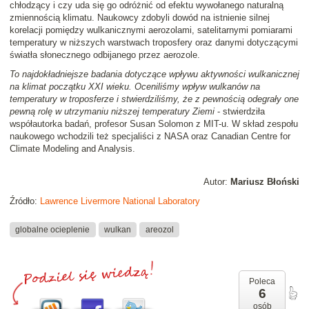
chłodzący i czy uda się go odróżnić od efektu wywołanego naturalną
zmiennością klimatu. Naukowcy zdobyli dowód na istnienie silnej
korelacji pomiędzy wulkanicznymi aerozolami, satelitarnymi pomiarami
temperatury w niższych warstwach troposfery oraz danymi dotyczącymi
światła słonecznego odbijanego przez aerozole.
To najdokładniejsze badania dotyczące wpływu aktywności wulkanicznej
na klimat początku XXI wieku. Oceniliśmy wpływ wulkanów na
temperatury w troposferze i stwierdziliśmy, że z pewnością odegrały one
pewną rolę w utrzymaniu niższej temperatury Ziemi
- stwierdziła
współautorka badań, profesor Susan Solomon z MIT-u. W skład zespołu
naukowego wchodzili też specjaliści z NASA oraz Canadian Centre for
Climate Modeling and Analysis.
Autor:
Mariusz Błoński
Źródło:
Lawrence Livermore National Laboratory
globalne ocieplenie
wulkan
areozol
Poleca
6
osób