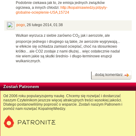
Podobnie ciekawa jak to, że emisja jednych związków
ogrzewa, a innych chłodzi:
http://kopalniawiedzy.pl/pyly-
globalne-ocieplenie-USA,15724
pogo
,
26 lutego 2014, 01:38
Wulkan wyrzuca z siebie zarówno CO
jak i aerozole, ale
2
proporcje jednego i drugiego są takie, że aerozole wygrywają...
w efekcie się ochładza zamiast ocieplać, choć na stosunkowo
krótko... ale CO2 zostaje z nami dłużej... więc ostatecznie nadal
nie wiem jakie są skutki średnio- i długo-terminowe erupcji
wulkanicznych.
dodaj komentarz
Zostań Patronem
Od 2006 roku popularyzujemy naukę. Chcemy się rozwijać i dostarczać
naszym Czytelnikom jeszcze więcej atrakcyjnych treści wysokiej jakości.
Dlatego postanowiliśmy poprosić o wsparcie. Zostań naszym Patronem i
pomóż nam rozwijać KopalnięWiedzy.