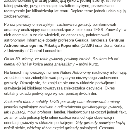
zaobserwowano
gwiazdę pulsującą tylko z jednej strony
. Istnienie
takiej gwiazdy, przypominającej kształtem cytrynę, przewidziano
teoretycznie już kilkadziesiąt lat temu. Dopiero teraz jednak udało się ją
zaobserwować.
Po raz pierwszy o niezwykłym zachowaniu gwiazdy poinformowali
amatorzy analizujący dane pochodzące z teleskopu TESS. Zauważyli w
nich anomalie, a że nie wiedzieli, co oznaczają, poinformowali
astronomów. Informacje dotarły profesora Geralda Handlera
z Centrum
Astronomicznego im. Mikołaja Kopernika
(CAMK) oraz Dona Kurtza
z University of Central Lancashire.
Od lat 80. wiemy, że takie gwiazdy powinny istnieć. Szukam ich od
niemal 40 lat i w końcu jedną znaleźliśmy
– mówi Kurtz.
Na łamach najnowszego numeru
Nature Astronomy
naukowcy informują,
że udało im się zidentyfikować przyczynę niezwykłego zachowania
gwiazdy. Okazuje się, że znajduje się ona w układzie podwójnym i
grawitacja jej bliskiego towarzysza zniekształca oscylacje. Okres
orbitalny układu podwójnego wynosi poniżej dwóch dni.
Znakomite dane z satelity TESS pozwoliły nam obserwować zmiany
jasności wynikające zarówno z odkształcenia grawitacyjnego gwiazdy,
jak i pulsacji
, mówi profesor Handler. Naukowców zaskoczył jednak fakt,
że amplituda pulsacji była silnie uzależniona od kąta obserwacji i
orientacji gwiazdy w układzie podwójnym.
Gdy gwiazdy podwójne krążą
wokół siebie, widzimy różne części gwiazdy pulsującej. Czasami