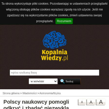
Ta strona wykorzystuje pliki cookies. Pozostawiając w ustawieniach przeglądarki
włączoną obsługę plików cookies wyrażasz zgodę na ich użycie. Jeśli nie
zgadzasz się na wykorzystanie plików cookies, zmień ustawienia swojej
przeglądarki.
Rozumiem
Strona główna
>
Wiadomości
>
Astronomia/fizyka
Polscy naukowcy pomogli
A
A
A
odkryć i zbadać niezwyklą