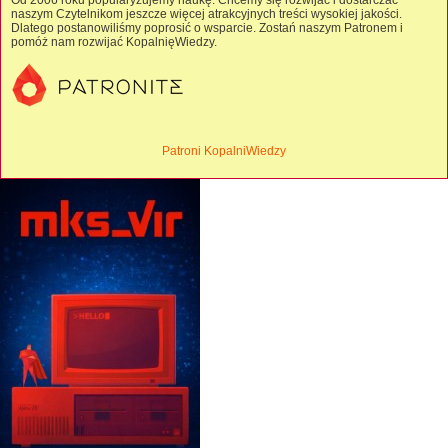
Od 2006 roku popularyzujemy naukę. Chcemy się rozwijać i dostarczać
naszym Czytelnikom jeszcze więcej atrakcyjnych treści wysokiej jakości.
Dlatego postanowiliśmy poprosić o wsparcie. Zostań naszym Patronem i
pomóż nam rozwijać KopalnięWiedzy.
Patroni KopalniWiedzy