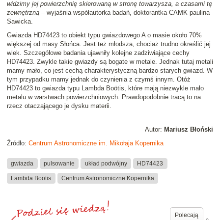
widzimy jej powierzchnię skierowaną w stronę towarzysza, a czasami tę
zewnętrzną
– wyjaśnia współautorka badań, doktorantka CAMK paulina
Sawicka.
Gwiazda HD74423 to obiekt typu gwiazdowego A o masie około 70%
większej od masy Słońca. Jest też młodsza, chociaż trudno określić jej
wiek. Szczegółowe badania ujawniły kolejne zadziwiające cechy
HD74423. Zwykle takie gwiazdy są bogate w metale. Jednak tutaj metali
mamy mało, co jest cechą charakterystyczną bardzo starych gwiazd. W
tym przypadku mamy jednak do czynienia z czymś innym. Otóż
HD74423 to gwiazda typu Lambda Boötis, które mają niezwykle mało
metalu w warstwach powierzchniowych. Prawdopodobnie tracą to na
rzecz otaczającego je dysku materii.
Autor:
Mariusz Błoński
Źródło:
Centrum Astronomiczne im. Mikołaja Kopernika
gwiazda
pulsowanie
układ podwójny
HD74423
Lambda Boötis
Centrum Astronomiczne Kopernika
Polecają