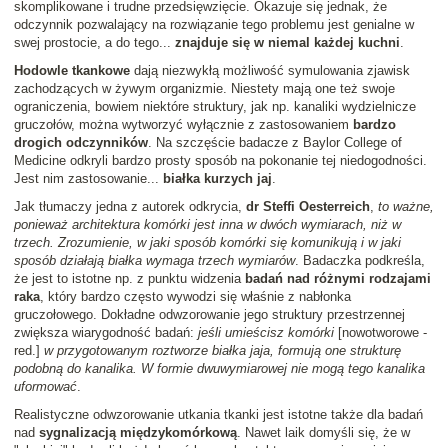
skomplikowane i trudne przedsięwzięcie. Okazuje się jednak, że
odczynnik pozwalający na rozwiązanie tego problemu jest genialne w
swej prostocie, a do tego...
znajduje się w niemal każdej kuchni
.
Hodowle tkankowe
dają niezwykłą możliwość symulowania zjawisk
zachodzących w żywym organizmie. Niestety mają one też swoje
ograniczenia, bowiem niektóre struktury, jak np. kanaliki wydzielnicze
gruczołów, można wytworzyć wyłącznie z zastosowaniem
bardzo
drogich odczynników
. Na szczęście badacze z Baylor College of
Medicine odkryli bardzo prosty sposób na pokonanie tej niedogodności.
Jest nim zastosowanie...
białka kurzych jaj
.
Jak tłumaczy jedna z autorek odkrycia,
dr Steffi Oesterreich
,
to ważne,
ponieważ architektura komórki jest inna w dwóch wymiarach, niż w
trzech. Zrozumienie, w jaki sposób komórki się komunikują i w jaki
sposób działają białka wymaga trzech wymiarów
. Badaczka podkreśla,
że jest to istotne np. z punktu widzenia
badań nad różnymi rodzajami
raka
, który bardzo często wywodzi się właśnie z nabłonka
gruczołowego. Dokładne odwzorowanie jego struktury przestrzennej
zwiększa wiarygodność badań:
jeśli umieścisz komórki
[nowotworowe -
red.]
w przygotowanym roztworze białka jaja, formują one strukturę
podobną do kanalika. W formie dwuwymiarowej nie mogą tego kanalika
uformować
.
Realistyczne odwzorowanie utkania tkanki jest istotne także dla badań
nad
sygnalizacją międzykomórkową
. Nawet laik domyśli się, że w