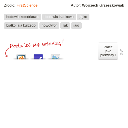
Źródło:
FirstScience
Autor:
Wojciech Grzeszkowiak
hodowla komórkowa
hodowla tkankowa
jajko
białko jaja kurzego
nowotwór
rak
jajo
Poleć
jako
pierwszy !