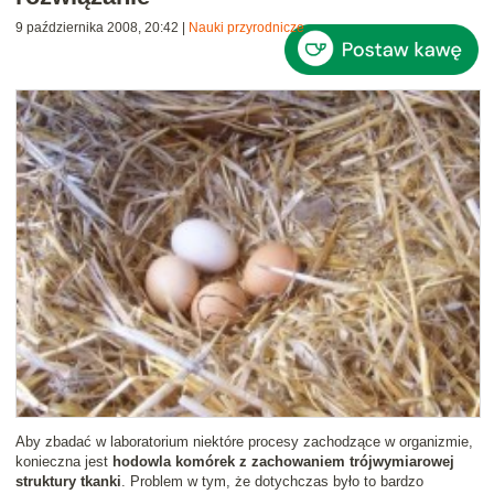
9 października 2008, 20:42
|
Nauki przyrodnicze
Aby zbadać w laboratorium niektóre procesy zachodzące w organizmie,
konieczna jest
hodowla komórek z zachowaniem trójwymiarowej
struktury tkanki
. Problem w tym, że dotychczas było to bardzo