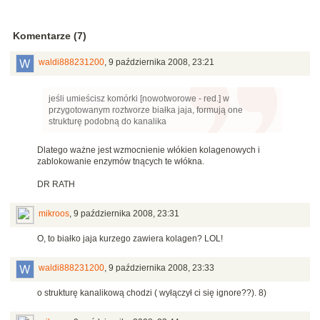
Komentarze (7)
waldi888231200
,
9 października 2008, 23:21
jeśli umieścisz komórki [nowotworowe - red.] w
przygotowanym roztworze białka jaja, formują one
strukturę podobną do kanalika
Dlatego ważne jest wzmocnienie włókien kolagenowych i
zablokowanie enzymów tnących te włókna.
DR RATH
mikroos
,
9 października 2008, 23:31
O, to białko jaja kurzego zawiera kolagen? LOL!
waldi888231200
,
9 października 2008, 23:33
o strukturę kanalikową chodzi ( wyłączył ci się ignore??). 8)