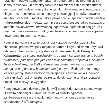
"płaskiej" hodowli każda komórka ma kontakt ze znacznie mniejszą
liczbą "sąsiadów", niż w przypadku ich rozmieszczenia w przestrzeni,
co może mieć wpływ na uzyskane wyniki. Opracowanie skutecznej i, co
nie jest bez znaczenia, taniej metody pozwalającej na odwzorowanie
architektury tkanki umożliwi także prowadzenie lepszych badań nad tzw.
mikrośrodowiskiem guza
, czyli przestrzenią bezpośrednio otaczającą
komórki nowotworowe, ułatwiającą jego rozwój bądź blokującą go. Jak
więc nietrudno zauważyć, odkrycie otwiera przed naukowcami zupełnie
nowe, ekscytujące możliwości.
Pomysł na wykorzystanie białka jaja kurzego powstał dzięki pilnej
obserwacji procesów spotykanych w naturze i błyskotliwemu umysłowi
odkrywcy. Jak tłumaczy asystentka dr Oesterreich,
dr Benny A.
Kaipparettu
,
od stuleci wiedzieliśmy, że mały kurczak rośnie w trzech
wymiarach, pod skorupką jaja i bez jakiegokolwiek wsparcia z zewnątrz.
Teraz odkryliśmy, że Matka Natura ofiarowała nam wartościowe
narzędzie przydatne w badaniach medycznych
. Badaczka dostrzega
jeszcze jedną istotną korzyść wynikającą z zastosowania z nowego
"odczynnika": jest on
przezroczysty
, dzięki czemu analiza rosnącej
tkanki jest niezwykle wygodna.
Pomysłowe panie doktor zgłosiły swój pomysł do urzędu patentowego.
O swoim osiągnięciu, które już teraz wzbudziło ogromne
zainteresowanie świata nauki, informują w najnowszym numerze
czasopisma
BioTechniques
.