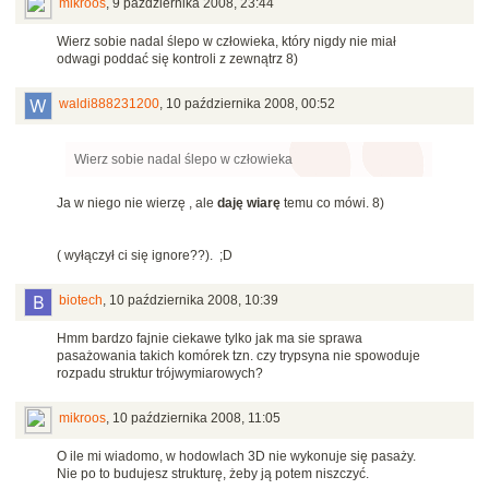
mikroos
,
9 października 2008, 23:44
Wierz sobie nadal ślepo w człowieka, który nigdy nie miał
odwagi poddać się kontroli z zewnątrz 8)
waldi888231200
,
10 października 2008, 00:52
Wierz sobie nadal ślepo w człowieka
Ja w niego nie wierzę , ale
daję wiarę
temu co mówi. 8)
( wyłączył ci się ignore??). ;D
biotech
,
10 października 2008, 10:39
Hmm bardzo fajnie ciekawe tylko jak ma sie sprawa
pasażowania takich komórek tzn. czy trypsyna nie spowoduje
rozpadu struktur trójwymiarowych?
mikroos
,
10 października 2008, 11:05
O ile mi wiadomo, w hodowlach 3D nie wykonuje się pasaży.
Nie po to budujesz strukturę, żeby ją potem niszczyć.