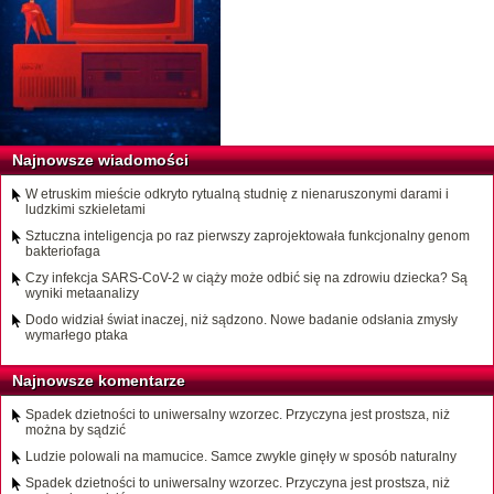
Najnowsze wiadomości
W etruskim mieście odkryto rytualną studnię z nienaruszonymi darami i
ludzkimi szkieletami
Sztuczna inteligencja po raz pierwszy zaprojektowała funkcjonalny genom
bakteriofaga
Czy infekcja SARS-CoV-2 w ciąży może odbić się na zdrowiu dziecka? Są
wyniki metaanalizy
Dodo widział świat inaczej, niż sądzono. Nowe badanie odsłania zmysły
wymarłego ptaka
Najnowsze komentarze
Spadek dzietności to uniwersalny wzorzec. Przyczyna jest prostsza, niż
można by sądzić
Ludzie polowali na mamucice. Samce zwykle ginęły w sposób naturalny
Spadek dzietności to uniwersalny wzorzec. Przyczyna jest prostsza, niż