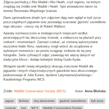
Zdjęcia pochodzą z Alto Madidi i Alto Heath, czyli regionu, na którym
znajdują się źródła rzek Madidi i Heath. Spis prowadzono także na
terenie Rezerwatu Miejskiego Ixiamas.
Dane zgromadzone dzięki tym zdjęciom dają nam wgląd w tryb życia
poszczególnych jaguarów oraz pozwalają szacować gęstość zasiedlenia
tego obszaru
- cieszy się dr Robert Wallace.
Aparaty rozmieszczono w strategicznych miejscach wzdłuż
przecinających las deszczowy ścieżek, a zwłaszcza na plażach przy
rzekach i strumieniach. Zamiast czekać, aż zostaną wykorzystane
wszystkie klatki filmu, naukowcy mogli wrócić do urządzenia w
wybranym momencie i po prostu ściągnąć zrobione do tej pory
fotografie.
Serie cyfrowych zdjęć zawierają też więcej danych niż
tradycyjna klisza
- dodaje boliwijski biolog Guido Ayala.
Wstępne wyniki nowej ekspedycji ukazują znaczenie Madidi dla
jaguarów i innych charyzmatycznych gatunków lasu deszczowego
-
podsumowuje dr Julie Kunen, dyrektor Latynoamerykańskiego i
Karaibskiego Programu WCS.
Źródło:
Wildlife Conservation Society (WCS)
Autor:
Anna Błońska
jaguar
Boliwia
lasy deszczowe
gęstość zasiedlenia
tryb życia
osobnik
spis
WCS
Wildlife Conservation Society