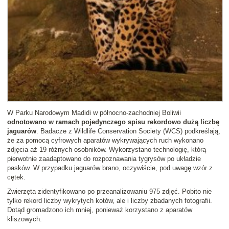
W Parku Narodowym Madidi w północno-zachodniej Boliwii
odnotowano w ramach pojedynczego spisu rekordowo dużą liczbę
jaguarów
. Badacze z Wildlife Conservation Society (WCS) podkreślają,
że za pomocą cyfrowych aparatów wykrywających ruch wykonano
zdjęcia aż 19 różnych osobników. Wykorzystano technologię, którą
pierwotnie zaadaptowano do rozpoznawania tygrysów po układzie
pasków. W przypadku jaguarów brano, oczywiście, pod uwagę wzór z
cętek.
Zwierzęta zidentyfikowano po przeanalizowaniu 975 zdjęć. Pobito nie
tylko rekord liczby wykrytych kotów, ale i liczby zbadanych fotografii.
Dotąd gromadzono ich mniej, ponieważ korzystano z aparatów
kliszowych.