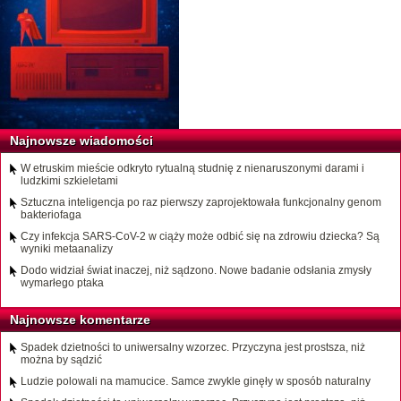
Najnowsze wiadomości
W etruskim mieście odkryto rytualną studnię z nienaruszonymi darami i
ludzkimi szkieletami
Sztuczna inteligencja po raz pierwszy zaprojektowała funkcjonalny genom
bakteriofaga
Czy infekcja SARS-CoV-2 w ciąży może odbić się na zdrowiu dziecka? Są
wyniki metaanalizy
Dodo widział świat inaczej, niż sądzono. Nowe badanie odsłania zmysły
wymarłego ptaka
Najnowsze komentarze
Spadek dzietności to uniwersalny wzorzec. Przyczyna jest prostsza, niż
można by sądzić
Ludzie polowali na mamucice. Samce zwykle ginęły w sposób naturalny