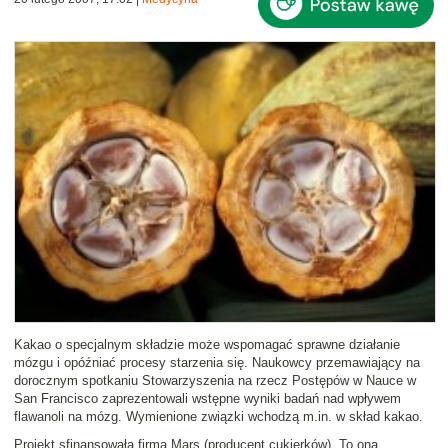
Kakao
o specjalnym składzie może wspomagać sprawne działanie
mózgu i opóźniać procesy starzenia się. Naukowcy przemawiający na
dorocznym spotkaniu Stowarzyszenia na rzecz Postępów w Nauce w
San Francisco zaprezentowali wstępne wyniki badań nad wpływem
flawanoli
na mózg. Wymienione związki wchodzą m.in. w skład kakao.
Projekt sfinansowała
firma Mars
(producent cukierków). To ona