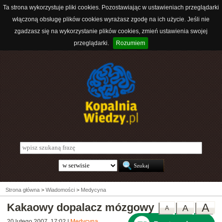
Ta strona wykorzystuje pliki cookies. Pozostawiając w ustawieniach przeglądarki
włączoną obsługę plików cookies wyrażasz zgodę na ich użycie. Jeśli nie
zgadzasz się na wykorzystanie plików cookies, zmień ustawienia swojej
przeglądarki.
Rozumiem
Strona główna
>
Wiadomości
>
Medycyna
Kakaowy dopalacz mózgowy
A
A
A
20 lutego 2007, 17:02
|
Medycyna