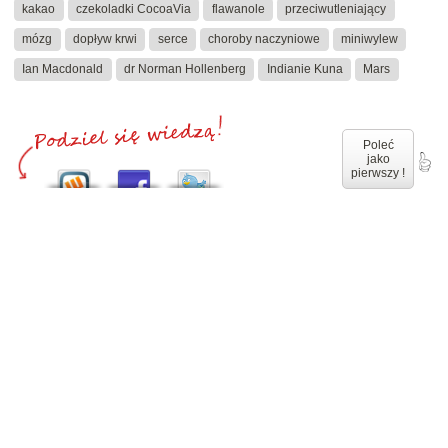
kakao
czekoladki CocoaVia
flawanole
przeciwutleniający
mózg
dopływ krwi
serce
choroby naczyniowe
miniwylew
Ian Macdonald
dr Norman Hollenberg
Indianie Kuna
Mars
Poleć
jako
pierwszy !