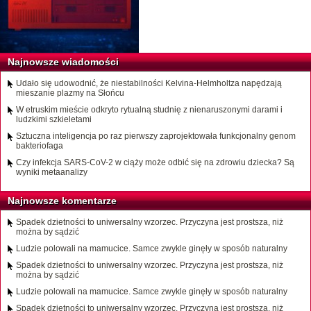
Najnowsze wiadomości
Udało się udowodnić, że niestabilności Kelvina-Helmholtza napędzają
mieszanie plazmy na Słońcu
W etruskim mieście odkryto rytualną studnię z nienaruszonymi darami i
ludzkimi szkieletami
Sztuczna inteligencja po raz pierwszy zaprojektowała funkcjonalny genom
bakteriofaga
Czy infekcja SARS-CoV-2 w ciąży może odbić się na zdrowiu dziecka? Są
wyniki metaanalizy
Najnowsze komentarze
Spadek dzietności to uniwersalny wzorzec. Przyczyna jest prostsza, niż
można by sądzić
Ludzie polowali na mamucice. Samce zwykle ginęły w sposób naturalny
Spadek dzietności to uniwersalny wzorzec. Przyczyna jest prostsza, niż
można by sądzić
Ludzie polowali na mamucice. Samce zwykle ginęły w sposób naturalny
Spadek dzietności to uniwersalny wzorzec. Przyczyna jest prostsza, niż