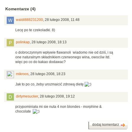
Komentarze (4)
waldi888231200
,
28 lutego 2008, 11:48
Lecę po te czekoladki. 8)
polinkap
,
28 lutego 2008, 18:13
o dobroczynnym wpływie flawanoli wiadomo nie od dziś, i są
one naturalnym składnikiem czerwonego wina, owoców itd.
więc po co do kakao dodawac?
mikroos
,
28 lutego 2008, 18:23
Jak to po co, żeby urozmaicić zdrową dietę
dirtymesucker
,
28 lutego 2008, 19:12
przypominiała mi sie nuta 4 non blondes - morphine &
chocolate
dodaj komentarz