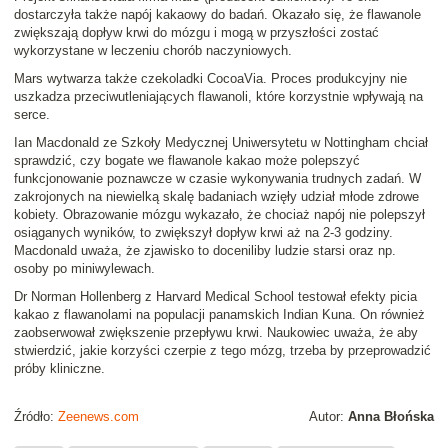
dostarczyła także napój kakaowy do badań. Okazało się, że flawanole
zwiększają dopływ krwi do mózgu i mogą w przyszłości zostać
wykorzystane w leczeniu chorób naczyniowych.
Mars wytwarza także
czekoladki CocoaVia
. Proces produkcyjny nie
uszkadza przeciwutleniających flawanoli, które korzystnie wpływają na
serce.
Ian Macdonald
ze Szkoły Medycznej Uniwersytetu w Nottingham chciał
sprawdzić, czy bogate we flawanole kakao może polepszyć
funkcjonowanie poznawcze w czasie wykonywania trudnych zadań. W
zakrojonych na niewielką skalę badaniach wzięły udział młode zdrowe
kobiety. Obrazowanie mózgu wykazało, że chociaż napój nie polepszył
osiąganych wyników, to zwiększył dopływ krwi aż na 2-3 godziny.
Macdonald uważa, że zjawisko to doceniliby ludzie starsi oraz np.
osoby po miniwylewach.
Dr
Norman Hollenberg
z Harvard Medical School testował efekty picia
kakao z flawanolami na populacji panamskich Indian Kuna. On również
zaobserwował zwiększenie przepływu krwi. Naukowiec uważa, że aby
stwierdzić, jakie korzyści czerpie z tego mózg, trzeba by przeprowadzić
próby kliniczne.
Źródło:
Zeenews.com
Autor:
Anna Błońska