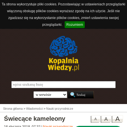
Ta strona wykorzystuje pliki cookies. Pozostawiając w ustawieniach przeglądarki
włączoną obsługę plików cookies wyrażasz zgodę na ich użycie. Jeśli nie
zgadzasz się na wykorzystanie plików cookies, zmień ustawienia swojej
przeglądarki.
Rozumiem
Strona główna
>
Wiadomości
>
Nauki przyrodnicze
Świecące kameleony
A
A
A
16 stycznia 2018, 07:32
|
Nauki przyrodnicze