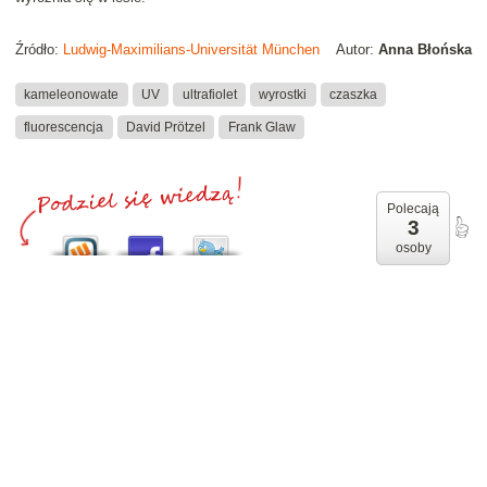
Źródło:
Ludwig-Maximilians-Universität München
Autor:
Anna Błońska
kameleonowate
UV
ultrafiolet
wyrostki
czaszka
fluorescencja
David Prötzel
Frank Glaw
Polecają
3
osoby