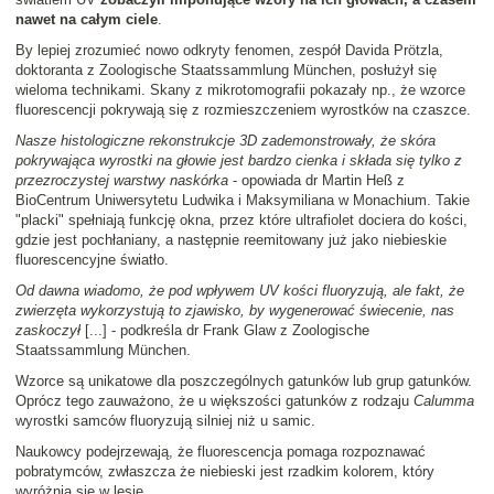
nawet na całym ciele
.
By lepiej zrozumieć nowo odkryty fenomen, zespół Davida Prötzla,
doktoranta z Zoologische Staatssammlung München, posłużył się
wieloma technikami. Skany z mikrotomografii pokazały np., że wzorce
fluorescencji pokrywają się z rozmieszczeniem wyrostków na czaszce.
Nasze histologiczne rekonstrukcje 3D zademonstrowały, że skóra
pokrywająca wyrostki na głowie jest bardzo cienka i składa się tylko z
przezroczystej warstwy naskórka
- opowiada dr Martin Heß z
BioCentrum Uniwersytetu Ludwika i Maksymiliana w Monachium. Takie
"placki" spełniają funkcję okna, przez które ultrafiolet dociera do kości,
gdzie jest pochłaniany, a następnie reemitowany już jako niebieskie
fluorescencyjne światło.
Od dawna wiadomo, że pod wpływem UV kości fluoryzują, ale fakt, że
zwierzęta wykorzystują to zjawisko, by wygenerować świecenie, nas
zaskoczył
[...] - podkreśla dr Frank Glaw z Zoologische
Staatssammlung München.
Wzorce są unikatowe dla poszczególnych gatunków lub grup gatunków.
Oprócz tego zauważono, że u większości gatunków z rodzaju
Calumma
wyrostki samców fluoryzują silniej niż u samic.
Naukowcy podejrzewają, że fluorescencja pomaga rozpoznawać
pobratymców, zwłaszcza że niebieski jest rzadkim kolorem, który
wyróżnia się w lesie.