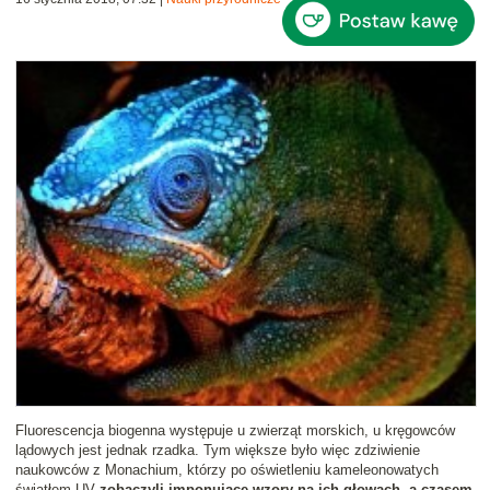
Fluorescencja biogenna występuje u zwierząt morskich, u kręgowców
lądowych jest jednak rzadka. Tym większe było więc zdziwienie
naukowców z Monachium, którzy po oświetleniu kameleonowatych
światłem UV
zobaczyli imponujące wzory na ich głowach, a czasem