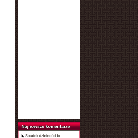
Najnowsze komentarze
Spadek dzietności to