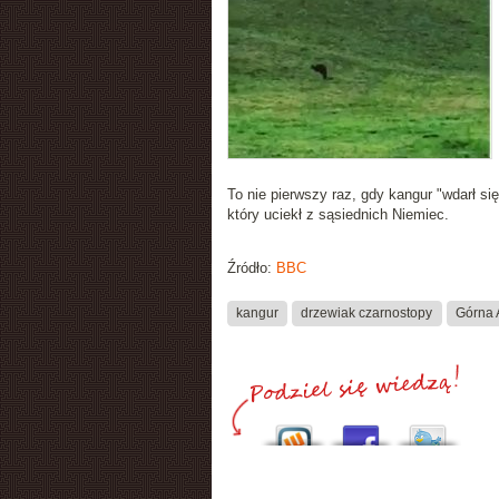
To nie pierwszy raz, gdy kangur "wdarł się
który uciekł z sąsiednich Niemiec.
Źródło:
BBC
kangur
drzewiak czarnostopy
Górna 