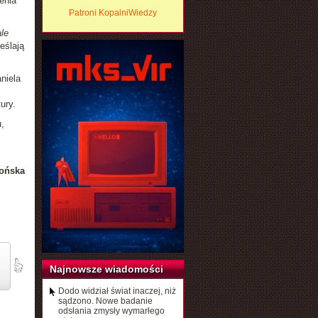
enia
Patroni KopalniWiedzy
le
eślają
niela
ury.
,
ońska
Najnowsze wiadomości
Dodo widział świat inaczej, niż
sądzono. Nowe badanie
odsłania zmysły wymarłego