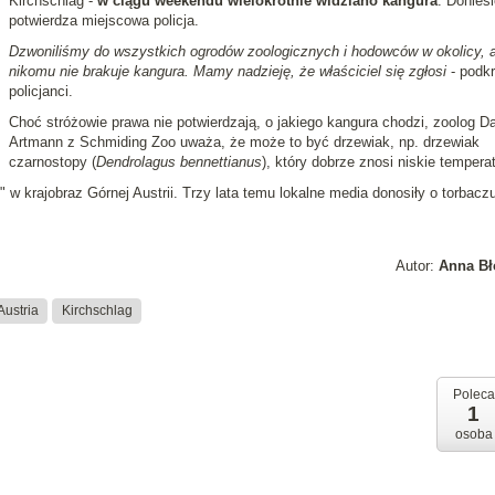
Kirchschlag -
w ciągu weekendu wielokrotnie widziano kangura
. Doniesi
potwierdza miejscowa policja.
Dzwoniliśmy do wszystkich ogrodów zoologicznych i hodowców w okolicy, a
nikomu nie brakuje kangura. Mamy nadzieję, że właściciel się zgłosi
- podkr
policjanci.
Choć stróżowie prawa nie potwierdzają, o jakiego kangura chodzi, zoolog Da
Artmann z Schmiding Zoo uważa, że może to być drzewiak, np. drzewiak
czarnostopy (
Dendrolagus bennettianus
), który dobrze znosi niskie temperat
" w krajobraz Górnej Austrii. Trzy lata temu lokalne media donosiły o torbaczu
Autor:
Anna Bł
Austria
Kirchschlag
Poleca
1
osoba