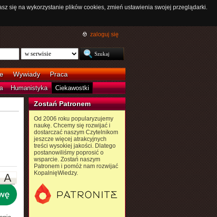
asz się na wykorzystanie plików cookies, zmień ustawienia swojej przeglądarki.
zaloguj się
e
Wywiady
Praca
a
Humanistyka
Ciekawostki
Zostań Patronem
Od 2006 roku popularyzujemy
naukę. Chcemy się rozwijać i
dostarczać naszym Czytelnikom
jeszcze więcej atrakcyjnych
treści wysokiej jakości. Dlatego
postanowiliśmy poprosić o
wsparcie. Zostań naszym
Patronem i pomóż nam rozwijać
KopalnięWiedzy.
A