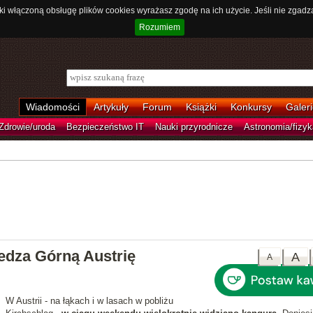
ki włączoną obsługę plików cookies wyrażasz zgodę na ich użycie. Jeśli nie zgadz
Rozumiem
Wiadomości
Artykuły
Forum
Książki
Konkursy
Galeri
Zdrowie/uroda
Bezpieczeństwo IT
Nauki przyrodnicze
Astronomia/fizyk
edza Górną Austrię
A
A
W Austrii - na łąkach i w lasach w pobliżu