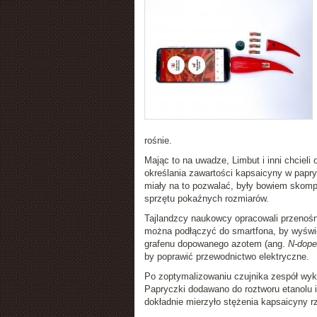
rośnie.
Mając to na uwadze, Limbut i inni chcieli
określania zawartości kapsaicyny w papr
miały na to pozwalać, były bowiem skomp
sprzętu pokaźnych rozmiarów.
Tajlandzcy naukowcy opracowali przenośne
można podłączyć do smartfona, by wyświe
grafenu dopowanego azotem (ang.
N-doped
by poprawić przewodnictwo elektryczne.
Po zoptymalizowaniu czujnika zespół wykor
Papryczki dodawano do roztworu etanolu i
dokładnie mierzyło stężenia kapsaicyny r