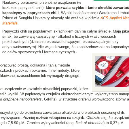
Naukowcy opracowali przenośne urządzenie (w
kształcie papryczki chili),
które pozwala szybko i tanio określić zawarto
kapsaicyny w papryczkach chili
. Wyniki badań zespołu Warakorna Limbut
Prince of Songkla University ukazały się właśnie w piśmie
ACS Applied Na
Materials
.
Papryczki chili są popularnym składnikiem dań na całym świecie. Mają pik
smak, bo zawierają kapsaicynę - alkaloid o licznych właściwościach
prozdrowotnych (działaniu przeciwutleniającym, przeciwzapalnym czy
antynowotworowym). Nic więc dziwnego, że zapotrzebowanie na kapasaicyn
do celów spożywczych i farmaceutycznych -
 opracować prostą, dokładną i tanią metodę
yczkach i próbkach pokarmu. Inne metody, które
likowane, czasochłonne lub wymagały drogiego
 urządzenie w kształcie niewielkiej papryczki, które
tlić wyniki. W papierowym czujniku elektrochemicznym wykorzystano nanopł
 graphene nanoplatelets
, GrNPs); w strukturę grafenu wprowadzono atomy a
zystał go do określenia zawartości alkaloidu w 6 próbkach suszonej chili.
 wytrząsano. Później roztwór wkrapiano na czujnik. Okazało się, że urządzen
zędu 7,5-90 μM. Granica wykrywalności (ang.
limit of detection
) to 0,37 μM.