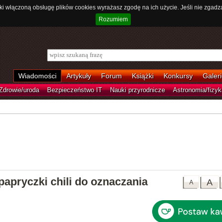
ki włączoną obsługę plików cookies wyrażasz zgodę na ich użycie. Jeśli nie zgadz
Rozumiem
Wiadomości
Artykuły
Forum
Książki
Konkursy
Galeri
Zdrowie/uroda
Bezpieczeństwo IT
Nauki przyrodnicze
Astronomia/fizyk
papryczki chili do oznaczania
A
A