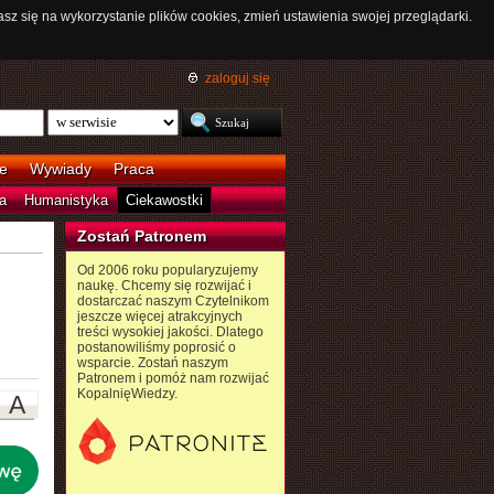
asz się na wykorzystanie plików cookies, zmień ustawienia swojej przeglądarki.
zaloguj się
e
Wywiady
Praca
a
Humanistyka
Ciekawostki
Zostań Patronem
Od 2006 roku popularyzujemy
naukę. Chcemy się rozwijać i
dostarczać naszym Czytelnikom
jeszcze więcej atrakcyjnych
treści wysokiej jakości. Dlatego
postanowiliśmy poprosić o
wsparcie. Zostań naszym
Patronem i pomóż nam rozwijać
KopalnięWiedzy.
A