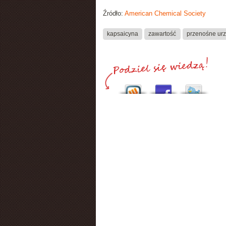
Źródło:
American Chemical Society
kapsaicyna
zawartość
przenośne ur