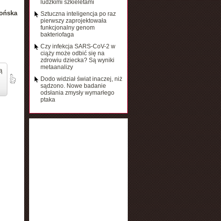
ludzkimi szkieletami
ońska
Sztuczna inteligencja po raz
pierwszy zaprojektowała
funkcjonalny genom
bakteriofaga
Czy infekcja SARS-CoV-2 w
ciąży może odbić się na
zdrowiu dziecka? Są wyniki
metaanalizy
ą
Dodo widział świat inaczej, niż
sądzono. Nowe badanie
odsłania zmysły wymarłego
ptaka