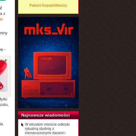
Patroni KopalniWiedzy
ść
a z
no
antny
ę -
ytki
zotu,
Najnowsze wiadomości
ie
W etruskim mieście odkryto
rytualną studnię z
nienaruszonymi darami i