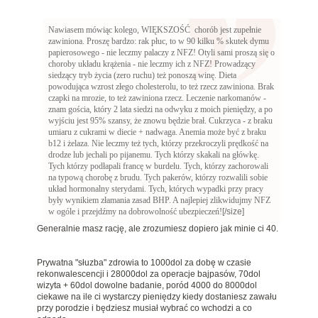
Nawiasem mówiąc kolego, WIĘKSZOŚĆ chorób jest zupełnie
zawiniona. Proszę bardzo: rak płuc, to w 90 kilku % skutek dymu
papierosowego - nie leczmy palaczy z NFZ! Otyli sami proszą się o
choroby układu krążenia - nie leczmy ich z NFZ! Prowadzący
siedzący tryb życia (zero ruchu) też ponoszą winę. Dieta
powodująca wzrost złego cholesterolu, to też rzecz zawiniona. Brak
czapki na mrozie, to też zawiniona rzecz. Leczenie narkomanów -
znam gościa, który 2 lata siedzi na odwyku z moich pieniędzy, a po
wyjściu jest 95% szansy, że znowu będzie brał. Cukrzyca - z braku
umiaru z cukrami w diecie + nadwaga. Anemia może być z braku
b12 i żelaza. Nie leczmy też tych, którzy przekroczyli prędkość na
drodze lub jechali po pijanemu. Tych którzy skakali na główkę.
Tych którzy podłapali francę w burdelu. Tych, którzy zachorowali
na typową chorobę z brudu. Tych pakerów, którzy rozwalili sobie
układ hormonalny sterydami. Tych, których wypadki przy pracy
były wynikiem złamania zasad BHP. A najlepiej zlikwidujmy NFZ
w ogóle i przejdźmy na dobrowolność ubezpieczeń!
[/size]
Generalnie masz rację, ale zrozumiesz dopiero jak minie ci 40.
Prywatna "słuzba" zdrowia to 1000dol za dobę w czasie
rekonwalescencji i 28000dol za operacje bajpasów, 70dol
wizyta + 60dol dowolne badanie, poród 4000 do 8000dol
ciekawe na ile ci wystarczy pieniędzy kiedy dostaniesz zawału
przy porodzie i będziesz musiał wybrać co wchodzi a co