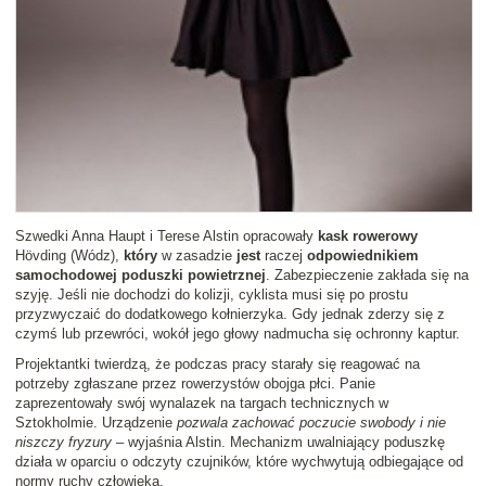
Szwedki Anna Haupt i Terese Alstin opracowały
kask rowerowy
Hövding (Wódz),
który
w zasadzie
jest
raczej
odpowiednikiem
samochodowej poduszki powietrznej
. Zabezpieczenie zakłada się na
szyję. Jeśli nie dochodzi do kolizji, cyklista musi się po prostu
przyzwyczaić do dodatkowego kołnierzyka. Gdy jednak zderzy się z
czymś lub przewróci, wokół jego głowy nadmucha się ochronny kaptur.
Projektantki twierdzą, że podczas pracy starały się reagować na
potrzeby zgłaszane przez rowerzystów obojga płci. Panie
zaprezentowały swój wynalazek na targach technicznych w
Sztokholmie. Urządzenie
pozwala zachować poczucie swobody i nie
niszczy fryzury
– wyjaśnia Alstin. Mechanizm uwalniający poduszkę
działa w oparciu o odczyty czujników, które wychwytują odbiegające od
normy ruchy człowieka.