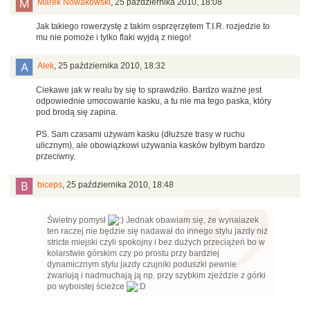
Marek Nowakowski
,
25 października 2010, 18:08
Jak takiego rowerzystę z takim osprzęrzętem T.I.R. rozjedzie to
mu nie pomoże i tylko flaki wyjdą z niego!
Alek
,
25 października 2010, 18:32
Ciekawe jak w realu by się to sprawdziło. Bardzo ważne jest
odpowiednie umocowanie kasku, a tu nie ma tego paska, który
pod brodą się zapina.
PS. Sam czasami używam kasku (dłuższe trasy w ruchu
ulicznym), ale obowiązkowi używania kasków byłbym bardzo
przeciwny.
biceps
,
25 października 2010, 18:48
Świetny pomysł
Jednak obawiam się, że wynalazek
ten raczej nie będzie się nadawał do innego stylu jazdy niż
stricte miejski czyli spokojny i bez dużych przeciążeń bo w
kolarstwie górskim czy po prostu przy bardziej
dynamicznym stylu jazdy czujniki poduszki pewnie
zwariują i nadmuchają ją np. przy szybkim zjeździe z górki
po wyboistej ścieżce