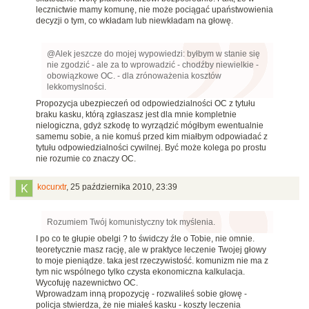
lecznictwie mamy komunę, nie może pociągać upaństwowienia
decyzji o tym, co wkładam lub niewkładam na głowę.
@Alek jeszcze do mojej wypowiedzi: byłbym w stanie się
nie zgodzić - ale za to wprowadzić - chodźby niewielkie -
obowiązkowe OC. - dla zrónoważenia kosztów
lekkomyslności.
Propozycja ubezpieczeń od odpowiedzialności OC z tytułu
braku kasku, którą zgłaszasz jest dla mnie kompletnie
nielogiczna, gdyż szkodę to wyrządzić mógłbym ewentualnie
samemu sobie, a nie komuś przed kim miałbym odpowiadać z
tytułu odpowiedzialności cywilnej. Być może kolega po prostu
nie rozumie co znaczy OC.
kocurxtr
,
25 października 2010, 23:39
Rozumiem Twój komunistyczny tok myślenia.
I po co te głupie obelgi ? to świdczy źle o Tobie, nie omnie.
teoretycznie masz rację, ale w praktyce leczenie Twojej głowy
to moje pieniądze. taka jest rzeczywistość. komunizm nie ma z
tym nic wspólnego tylko czysta ekonomiczna kalkulacja.
Wycofuję nazewnictwo OC.
Wprowadzam inną propozycję - rozwaliłeś sobie głowę -
policja stwierdza, że nie miałeś kasku - koszty leczenia