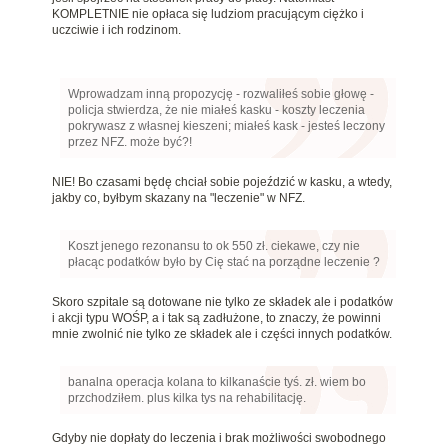
KOMPLETNIE nie opłaca się ludziom pracującym ciężko i
uczciwie i ich rodzinom.
Wprowadzam inną propozycję - rozwaliłeś sobie głowę -
policja stwierdza, że nie miałeś kasku - koszty leczenia
pokrywasz z własnej kieszeni; miałeś kask - jesteś leczony
przez NFZ. może być?!
NIE! Bo czasami będę chciał sobie pojeździć w kasku, a wtedy,
jakby co, byłbym skazany na "leczenie" w NFZ.
Koszt jenego rezonansu to ok 550 zł. ciekawe, czy nie
płacąc podatków było by Cię stać na porządne leczenie ?
Skoro szpitale są dotowane nie tylko ze składek ale i podatków
i akcji typu WOŚP, a i tak są zadłużone, to znaczy, że powinni
mnie zwolnić nie tylko ze składek ale i części innych podatków.
banalna operacja kolana to kilkanaście tyś. zł. wiem bo
przchodziłem. plus kilka tys na rehabilitację.
Gdyby nie dopłaty do leczenia i brak możliwości swobodnego