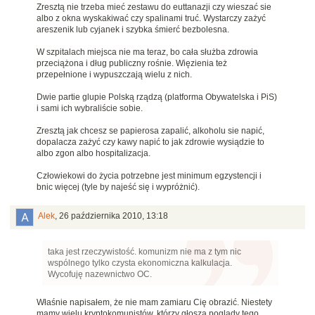
Zresztą nie trzeba mieć zestawu do euttanazji czy wieszać sie
albo z okna wyskakiwać czy spalinami truć. Wystarczy zażyć
areszenik lub cyjanek i szybka śmierć bezbolesna.
W szpitalach miejsca nie ma teraz, bo cała służba zdrowia
przeciążona i dług publiczny rośnie. Więzienia też
przepełnione i wypuszczają wielu z nich.
Dwie partie glupie Polską rządzą (platforma Obywatelska i PiS)
i sami ich wybraliście sobie.
Zresztą jak chcesz se papierosa zapalić, alkoholu sie napić,
dopalacza zażyć czy kawy napić to jak zdrowie wysiądzie to
albo zgon albo hospitalizacja.
Człowiekowi do życia potrzebne jest minimum egzystencji i
bnic więcej (tyle by najeść się i wypróżnić).
Alek
,
26 października 2010, 13:18
taka jest rzeczywistość. komunizm nie ma z tym nic
wspólnego tylko czysta ekonomiczna kalkulacja.
Wycofuję nazewnictwo OC.
Właśnie napisałem, że nie mam zamiaru Cię obrazić. Niestety
mamy wielu kryptokomunistów, którzy głoszą poglądy tego