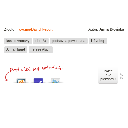
Źródło:
Hövding/David Report
Autor:
Anna Błońska
kask rowerowy
obroża
poduszka powietrzna
Hövding
Anna Haupt
Terese Alstin
Poleć
jako
pierwszy !