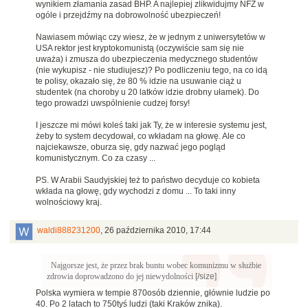
wynikiem złamania zasad BHP. A najlepiej zlikwidujmy NFZ w
ogóle i przejdźmy na dobrowolność ubezpieczeń!
Nawiasem mówiąc czy wiesz, że w jednym z uniwersytetów w
USA rektor jest kryptokomunistą (oczywiście sam się nie
uważa) i zmusza do ubezpieczenia medycznego studentów
(nie wykupisz - nie studiujesz)? Po podliczeniu tego, na co idą
te polisy, okazało się, że 80 % idzie na usuwanie ciąż u
studentek (na choroby u 20 latków idzie drobny ułamek). Do
tego prowadzi uwspólnienie cudzej forsy!
I jeszcze mi mówi koleś taki jak Ty, że w interesie systemu jest,
żeby to system decydował, co wkładam na głowę. Ale co
najciekawsze, oburza się, gdy nazwać jego pogląd
komunistycznym. Co za czasy ...
PS. W Arabii Saudyjskiej też to państwo decyduje co kobieta
wkłada na głowę, gdy wychodzi z domu ... To taki inny
wolnościowy kraj.
waldi888231200
,
26 października 2010, 17:44
Najgorsze jest, że przez brak buntu wobec komunizmu w służbie
zdrowia doprowadzono do jej niewydolności
[/size]
Polska wymiera w tempie 870osób dziennie, głównie ludzie po
40. Po 2 latach to 750tyś ludzi (taki Kraków znika).