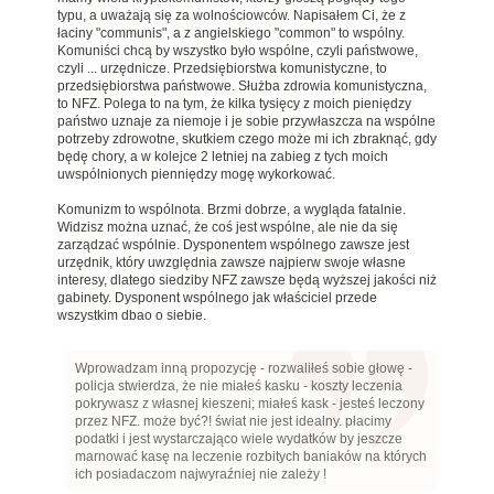
typu, a uważają się za wolnościowców. Napisałem Ci, że z
łaciny "communis", a z angielskiego "common" to wspólny.
Komuniści chcą by wszystko było wspólne, czyli państwowe,
czyli ... urzędnicze. Przedsiębiorstwa komunistyczne, to
przedsiębiorstwa państwowe. Służba zdrowia komunistyczna,
to NFZ. Polega to na tym, że kilka tysięcy z moich pieniędzy
państwo uznaje za niemoje i je sobie przywłaszcza na wspólne
potrzeby zdrowotne, skutkiem czego może mi ich zbraknąć, gdy
będę chory, a w kolejce 2 letniej na zabieg z tych moich
uwspólnionych pienniędzy mogę wykorkować.
Komunizm to wspólnota. Brzmi dobrze, a wygląda fatalnie.
Widzisz można uznać, że coś jest wspólne, ale nie da się
zarządzać wspólnie. Dysponentem wspólnego zawsze jest
urzędnik, który uwzględnia zawsze najpierw swoje własne
interesy, dlatego siedziby NFZ zawsze będą wyższej jakości niż
gabinety. Dysponent wspólnego jak właściciel przede
wszystkim dbao o siebie.
Wprowadzam inną propozycję - rozwaliłeś sobie głowę -
policja stwierdza, że nie miałeś kasku - koszty leczenia
pokrywasz z własnej kieszeni; miałeś kask - jesteś leczony
przez NFZ. może być?! świat nie jest idealny. płacimy
podatki i jest wystarczająco wiele wydatków by jeszcze
marnować kasę na leczenie rozbitych baniaków na których
ich posiadaczom najwyraźniej nie zależy !