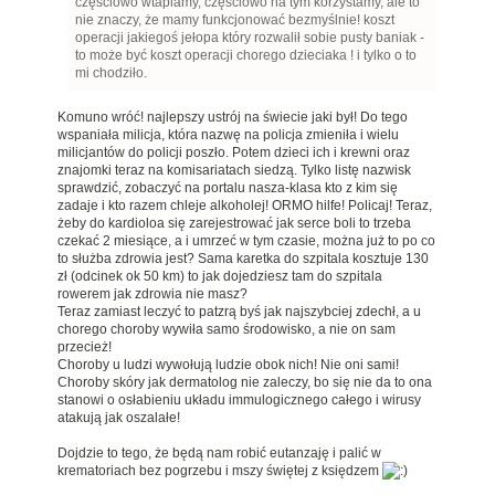
częściowo wtapiamy, częściowo na tym korzystamy, ale to
nie znaczy, że mamy funkcjonować bezmyślnie! koszt
operacji jakiegoś jełopa który rozwalił sobie pusty baniak -
to może być koszt operacji chorego dzieciaka ! i tylko o to
mi chodziło.
Komuno wróć! najlepszy ustrój na świecie jaki był! Do tego
wspaniała milicja, która nazwę na policja zmieniła i wielu
milicjantów do policji poszło. Potem dzieci ich i krewni oraz
znajomki teraz na komisariatach siedzą. Tylko listę nazwisk
sprawdzić, zobaczyć na portalu nasza-klasa kto z kim się
zadaje i kto razem chleje alkoholej! ORMO hilfe! Policaj! Teraz,
żeby do kardioloa się zarejestrować jak serce boli to trzeba
czekać 2 miesiące, a i umrzeć w tym czasie, można już to po co
to służba zdrowia jest? Sama karetka do szpitala kosztuje 130
zł (odcinek ok 50 km) to jak dojedziesz tam do szpitala
rowerem jak zdrowia nie masz?
Teraz zamiast leczyć to patzrą byś jak najszybciej zdechł, a u
chorego choroby wywiła samo środowisko, a nie on sam
przecież!
Choroby u ludzi wywołują ludzie obok nich! Nie oni sami!
Choroby skóry jak dermatolog nie zaleczy, bo się nie da to ona
stanowi o osłabieniu układu immulogicznego całego i wirusy
atakują jak oszalałe!
Dojdzie to tego, że będą nam robić eutanzaję i palić w
krematoriach bez pogrzebu i mszy świętej z księdzem