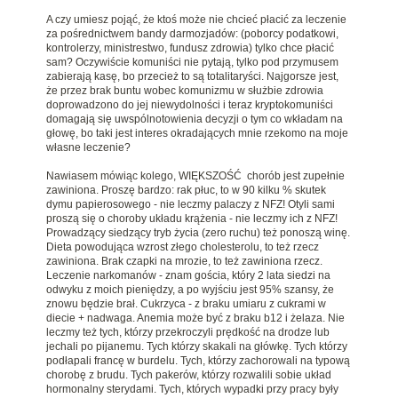
A czy umiesz pojąć, że ktoś może nie chcieć płacić za leczenie
za pośrednictwem bandy darmozjadów: (poborcy podatkowi,
kontrolerzy, ministrestwo, fundusz zdrowia) tylko chce płacić
sam? Oczywiście komuniści nie pytają, tylko pod przymusem
zabierają kasę, bo przecież to są totalitaryści. Najgorsze jest,
że przez brak buntu wobec komunizmu w służbie zdrowia
doprowadzono do jej niewydolności i teraz kryptokomuniści
domagają się uwspólnotowienia decyzji o tym co wkładam na
głowę, bo taki jest interes okradających mnie rzekomo na moje
własne leczenie?
Nawiasem mówiąc kolego, WIĘKSZOŚĆ chorób jest zupełnie
zawiniona. Proszę bardzo: rak płuc, to w 90 kilku % skutek
dymu papierosowego - nie leczmy palaczy z NFZ! Otyli sami
proszą się o choroby układu krążenia - nie leczmy ich z NFZ!
Prowadzący siedzący tryb życia (zero ruchu) też ponoszą winę.
Dieta powodująca wzrost złego cholesterolu, to też rzecz
zawiniona. Brak czapki na mrozie, to też zawiniona rzecz.
Leczenie narkomanów - znam gościa, który 2 lata siedzi na
odwyku z moich pieniędzy, a po wyjściu jest 95% szansy, że
znowu będzie brał. Cukrzyca - z braku umiaru z cukrami w
diecie + nadwaga. Anemia może być z braku b12 i żelaza. Nie
leczmy też tych, którzy przekroczyli prędkość na drodze lub
jechali po pijanemu. Tych którzy skakali na główkę. Tych którzy
podłapali francę w burdelu. Tych, którzy zachorowali na typową
chorobę z brudu. Tych pakerów, którzy rozwalili sobie układ
hormonalny sterydami. Tych, których wypadki przy pracy były