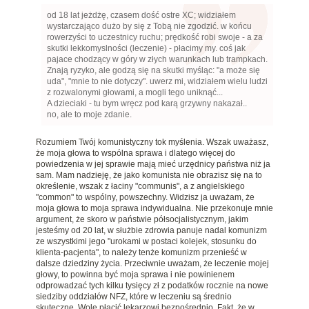
od 18 lat jeżdżę, czasem dość ostre XC; widziałem
wystarczająco dużo by się z Tobą nie zgodzić. w końcu
rowerzyści to uczestnicy ruchu; prędkość robi swoje - a za
skutki lekkomyslności (leczenie) - płacimy my. coś jak
pajace chodzący w góry w złych warunkach lub trampkach.
Znają ryzyko, ale godzą się na skutki myśląc: "a może się
uda", "mnie to nie dotyczy". uwerz mi, widziałem wielu ludzi
z rozwalonymi głowami, a mogli tego uniknąć...
A dzieciaki - tu bym wręcz pod karą grzywny nakazał..
no, ale to moje zdanie.
Rozumiem Twój komunistyczny tok myślenia. Wszak uważasz,
że moja głowa to wspólna sprawa i dlatego więcej do
powiedzenia w jej sprawie mają mieć urzędnicy państwa niż ja
sam. Mam nadzieję, że jako komunista nie obrazisz się na to
określenie, wszak z łaciny "communis", a z angielskiego
"common" to wspólny, powszechny. Widzisz ja uważam, że
moja głowa to moja sprawa indywidualna. Nie przekonuje mnie
argument, że skoro w państwie półsocjalistycznym, jakim
jesteśmy od 20 lat, w służbie zdrowia panuje nadal komunizm
ze wszystkimi jego "urokami w postaci kolejek, stosunku do
klienta-pacjenta", to należy tenże komunizm przenieść w
dalsze dziedziny życia. Przeciwnie uważam, że leczenie mojej
głowy, to powinna być moja sprawa i nie powinienem
odprowadzać tych kilku tysięcy zł z podatków rocznie na nowe
siedziby oddziałów NFZ, które w leczeniu są średnio
skuteczne. Wolę płacić lekarzowi bezpośrednio. Fakt, że w