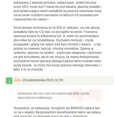
pokrywasz z własnej kieszeni; miałeś kask - jesteś leczony
przez NFZ. może być?! świat nie jest idealny. płacimy podatki i
jest wystarczająco wiele wydatków by jeszcze marnować kasę
na leczenie rozbitych baniaków na których ich posiadaczom
najwyraźniej nie zależy !
Koszt jenego rezonansu to ok 550 zł. ciekawe, czy nie płacąc
podatków było by Cię stać na porządne leczenie ? banalna
operacja kolana to kilkanaście tyś. zł. wiem bo przchodziłem.
plus kilka tys na rehabilitację. Doznałem kontuzji - czysty
przypadek i gdyby nie sytem dziś bym chodził o kulach... a tak -
jeżdżę na rowerku, tańczę i chodzę normalnie. Żyjemy w
systemie. płacimy na system - częściowo wtapiamy, częściowo
na tym korzystamy, ale to nie znaczy, że mamy funkcjonować
bezmyślnie! koszt operacji jakiegoś jełopa który rozwalił sobie
pusty baniak - to może być koszt operacji chorego dzieciaka ! i
tylko o to mi chodziło.
John
,
26 października 2010, 01:55
komunizm nie ma z tym nic wspólnego tylko czysta
ekonomiczna kalkulacja.
Oczywiście, że kalkulacja. Socjalizm się BARDZO opłaca tym
co są u władzy. Bezpośrednim beneficjentom także się opłaca
jeśli spojrzeć na stosunek pracy do płacy. Natomiast