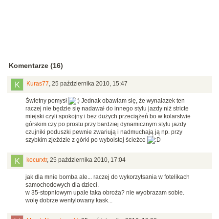
Komentarze (16)
Kuras77
,
25 października 2010, 15:47
Świetny pomysł
Jednak obawiam się, że wynalazek ten
raczej nie będzie się nadawał do innego stylu jazdy niż stricte
miejski czyli spokojny i bez dużych przeciążeń bo w kolarstwie
górskim czy po prostu przy bardziej dynamicznym stylu jazdy
czujniki poduszki pewnie zwariują i nadmuchają ją np. przy
szybkim zjeździe z górki po wyboistej ścieżce
kocurxtr
,
25 października 2010, 17:04
jak dla mnie bomba ale... raczej do wykorzytsania w fotelikach
samochodowych dla dzieci.
w 35-stopniowym upale taka obroża? nie wyobrazam sobie.
wolę dobrze wentylowany kask...