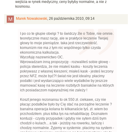
wejścia w rynek medyczny, ceny byłyby normalne, a nie z
kosmosu.
Marek Nowakowski
,
26 października 2010, 09:14
I po co te głupie obelgi ? to świdczy źle o Tobie, nie omnie.
teoretycznie masz rację, ale w praktyce leczenie Twojej
głowy to moje pieniądze. taka jest rzeczywistość.
komunizm nie ma z tym nic wspólnego tylko czysta
ekonomiczna kalkulacja.
Wycofuję nazewnictwo OC.
Wprowadzam inną propozycję - rozwaliłeś sobie głowę -
policja stwierdza, że nie miałeś kasku - koszty leczenia
pokrywasz z własnej kieszeni; miałeś kask - jesteś leczony
przez NFZ. może być?! świat nie jest idealny. płacimy
podatki i jest wystarczająco wiele wydatków by jeszcze
marnować kasę na leczenie rozbitych baniaków na których
ich posiadaczom najwyraźniej nie zależy !
Koszt jenego rezonansu to ok 550 zł. ciekawe, czy nie
płacąc podatków było by Cię stać na porządne leczenie ?
banalna operacja kolana to kilkanaście tyś. zł. wiem bo
przchodziłem. plus kilka tys na rehabilitację. Doznałem
kontuzji - czysty przypadek i gdyby nie sytem dziś bym
chodził o kulach... a tak - jeżdżę na rowerku, tańczę i
chodzę normalnie. Żyjemy w systemie. płacimy na system -