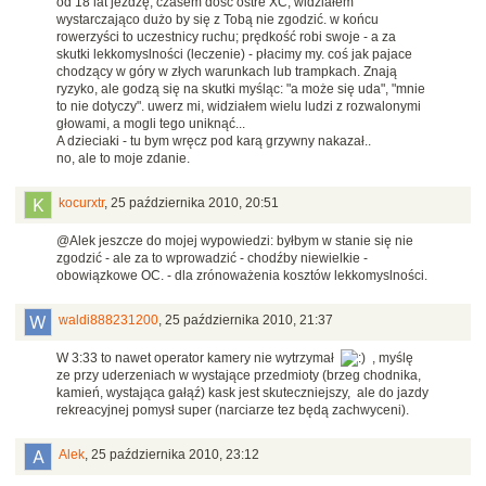
od 18 lat jeżdżę, czasem dość ostre XC; widziałem
wystarczająco dużo by się z Tobą nie zgodzić. w końcu
rowerzyści to uczestnicy ruchu; prędkość robi swoje - a za
skutki lekkomyslności (leczenie) - płacimy my. coś jak pajace
chodzący w góry w złych warunkach lub trampkach. Znają
ryzyko, ale godzą się na skutki myśląc: "a może się uda", "mnie
to nie dotyczy". uwerz mi, widziałem wielu ludzi z rozwalonymi
głowami, a mogli tego uniknąć...
A dzieciaki - tu bym wręcz pod karą grzywny nakazał..
no, ale to moje zdanie.
kocurxtr
,
25 października 2010, 20:51
@Alek jeszcze do mojej wypowiedzi: byłbym w stanie się nie
zgodzić - ale za to wprowadzić - chodźby niewielkie -
obowiązkowe OC. - dla zrónoważenia kosztów lekkomyslności.
waldi888231200
,
25 października 2010, 21:37
W 3:33 to nawet operator kamery nie wytrzymał
, myślę
ze przy uderzeniach w wystające przedmioty (brzeg chodnika,
kamień, wystająca gałąź) kask jest skuteczniejszy, ale do jazdy
rekreacyjnej pomysł super (narciarze tez będą zachwyceni).
Alek
,
25 października 2010, 23:12