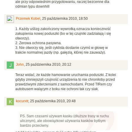
ale przy odpowiednim przygotowaniu, raczej bezcenne dla
odmian typu downhill
Przemek Kobel
,
25 października 2010, 18:50
1. Każdy uślizg zakończony wywrotką oznacza konieczność
zakupienia nowej poduszki (bo w tej czujniki zadziałają i się
otworzy).
2. Zerowa ochrona pasywna.
3. Nie otworzy się, jeśli cyklista dostanie czymś w głowę w
trakcie normalnej jazdy (np. gałęzią, której nie zauważy).
John
,
25 października 2010, 20:12
Teraz widać, że każde hamowanie uruchamia poduszki. Z kolei
gdyby zmniejszyli czujność urządzenia to nie chroniłoby przed
prawdziwymi zderzeniami z samochodami. Przed TIRem czy
autobusem walącym z boku nie ochroni tak czy siak.
kocurxtr
,
25 października 2010, 20:48
PS. Sam czasami używam kasku (dłuższe trasy w ruchu
ulicznym), ale obowiązkowi używania kasków byłbym
bardzo przeciwny.