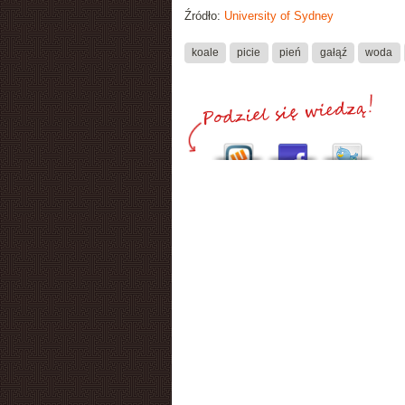
Źródło:
University of Sydney
koale
picie
pień
gałąź
woda