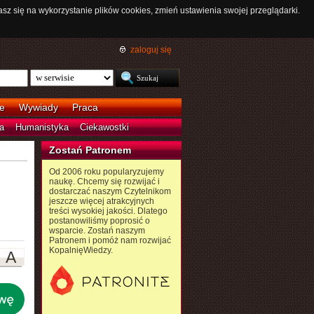
asz się na wykorzystanie plików cookies, zmień ustawienia swojej przeglądarki.
zaloguj się
e
Wywiady
Praca
a
Humanistyka
Ciekawostki
Zostań Patronem
Od 2006 roku popularyzujemy
naukę. Chcemy się rozwijać i
dostarczać naszym Czytelnikom
jeszcze więcej atrakcyjnych
treści wysokiej jakości. Dlatego
postanowiliśmy poprosić o
wsparcie. Zostań naszym
Patronem i pomóż nam rozwijać
KopalnięWiedzy.
A