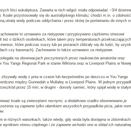
eżych liści eukaliptusa. Zawarta w nich wilgoć miała odpowiadać ~3/4 dzienn
. Koale przystosowały się do australijskiego klimatu; chodzi m.in. o zdolność
ną utratę wody podczas oddychania i przez skórę (w porównaniu do innych 
 zachowanie to uznawano za nietypowe i przypisywano ciężkiemu stresowi
li też o dzikich osobnikach, które latem przy temperaturach przekraczającyc
cinereus
, które podczas suszy lub po pożarach zbliżały się do ludzi, by uzys
odach czy basenach). Zachowanie to także uznawano za nietypowe.
polegała na obserwacjach poczynionych przez naukowców amatorów oraz
 You Yangs Regional Park w stanie Wiktoria oraz w Liverpool Plains w Nowe
 zlizywały wodę z pnia w czasie lub bezpośrednio po deszczu w You Yangs
wierdzono między Gunnedah a Mullaley w Liverpool Plains. W jednym przypad
rzeszkód przez 15 min, w drugim - dorosły samiec, który spijał wodę w stały
ieważ koale są zwierzętami nocnymi, a dodatkowo rzadko obserwowano je
eżenia są zapewne tylko ułamkiem wszystkich przypadków picia, jakie norm
ów
.
pni w różnych warunkach, także wtedy, gdy woda była dostępna w zbiornikach
ce wynikiem stresu cieplnego i że zapewne wchodzi ono w skład ich naturalne