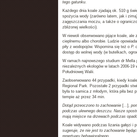
tego gatunku
.
Każdego dnia koale zjadają ok. 510 g świ
spożycia wody (zarówno latem, jak i zimą)
zagęszczania moczu, a także o ograniczo
zbliżonej wielkości).
W niewoli obserwowano pijące koale, ale
cieplnemu albo chorobie. Ludzie opowiada
piły z wodopojów. Wspomina się też o
P. 
dostęp do wolnej wody (w butelkach, ogr
W ramach najnowszego studium dr Mella 
niezależnych ekologów w latach 2006-19 w
Południowej Walii.
Zaobserwowano 44 przypadki, kiedy koale
Regional Park. Pozostałe 2 przypadki st
była to samica z młodym, która piła bez p
tempie aż przez 34 min.
Dotąd przeoczono to zachowanie
[...],
pon
podczas ulewnego deszczu. Nasze spostrz
mają miejsce na drzewach podczas opad
Koale widywano podczas lizania gałęzi i 
sugeruje, że nie jest to zachowanie będą
repertuaru behawioralnego
.