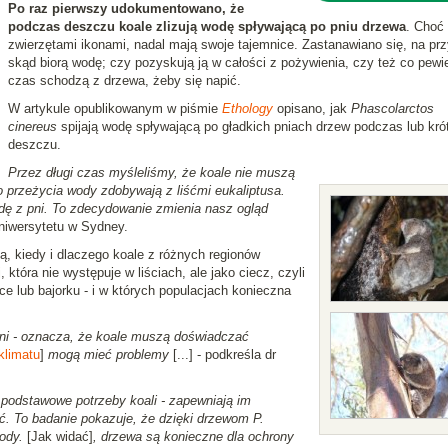
Po raz pierwszy udokumentowano, że
podczas deszczu koale zlizują wodę spływającą po pniu drzewa
. Choć
zwierzętami ikonami, nadal mają swoje tajemnice. Zastanawiano się, na prz
skąd biorą wodę; czy pozyskują ją w całości z pożywienia, czy też co pewi
czas schodzą z drzewa, żeby się napić.
W artykule opublikowanym w piśmie
Ethology
opisano, jak
Phascolarctos
cinereus
spijają wodę spływającą po gładkich pniach drzew podczas lub kró
deszczu.
Przez długi czas myśleliśmy, że koale nie muszą
o przeżycia wody zdobywają z liśćmi eukaliptusa.
dę z pni. To zdecydowanie zmienia nasz ogląd
Uniwersytetu w Sydney.
ą, kiedy i dlaczego koale z różnych regionów
 która nie występuje w liściach, ale jako ciecz, czyli
e lub bajorku - i w których populacjach konieczna
pni - oznacza, że koale muszą doświadczać
klimatu
]
mogą mieć problemy
[...] - podkreśla dr
podstawowe potrzeby koali - zapewniają im
ąć. To badanie pokazuje, że dzięki drzewom P.
wody.
[Jak widać]
, drzewa są konieczne dla ochrony