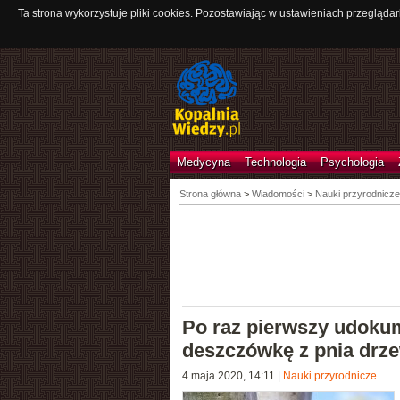
Ta strona wykorzystuje pliki cookies. Pozostawiając w ustawieniach przeglądar
Medycyna
Technologia
Psychologia
Strona główna
>
Wiadomości
>
Nauki przyrodnicze
Po raz pierwszy udokum
deszczówkę z pnia drz
4 maja 2020, 14:11
|
Nauki przyrodnicze