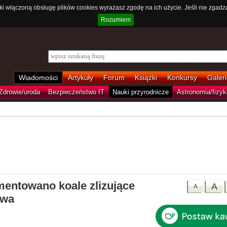
ki włączoną obsługę plików cookies wyrażasz zgodę na ich użycie. Jeśli nie zgadz
Rozumiem
Wiadomości
Artykuły
Forum
Książki
Konkursy
Galeri
Zdrowie/uroda
Bezpieczeństwo IT
Nauki przyrodnicze
Astronomia/fizyk
entowano koale zlizujące
A
A
ewa