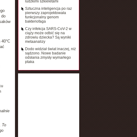
ludzkimi szkieletami
Sztuczna inteligencja po raz
ego
pierwszy zaprojektowała
 do
funkcjonalny genom
ssaków
bakteriofaga
Czy infekcja SARS-CoV-2 w
ciąży może odbić się na
zdrowiu dziecka? Są wyniki
h 40°C
metaanalizy
kać
Dodo widział świat inaczej, niż
sądzono. Nowe badanie
odsłania zmysły wymarłego
ptaka
j
ku
m
alnie
.
To
go