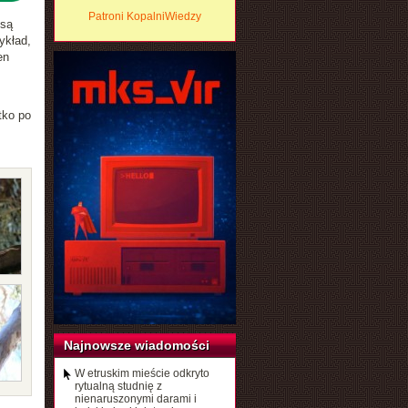
Patroni KopalniWiedzy
 są
ykład,
en
tko po
Najnowsze wiadomości
W etruskim mieście odkryto
rytualną studnię z
nienaruszonymi darami i