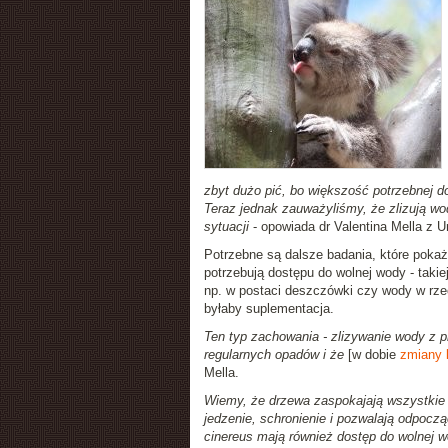
zbyt dużo pić, bo większość potrzebnej d
Teraz jednak zauważyliśmy, że zlizują wo
sytuacji
- opowiada dr Valentina Mella z 
Potrzebne są dalsze badania, które pokaż
potrzebują dostępu do wolnej wody - takiej,
np. w postaci deszczówki czy wody w rzec
byłaby suplementacja.
Ten typ zachowania - zlizywanie wody z 
regularnych opadów i że
[w dobie
zmiany 
Mella.
Wiemy, że drzewa zaspokajają wszystkie 
jedzenie, schronienie i pozwalają odpocz
cinereus mają również dostęp do wolnej 