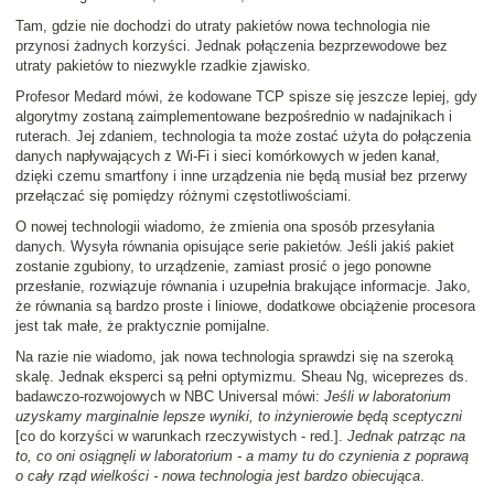
Tam, gdzie nie dochodzi do utraty pakietów nowa technologia nie
przynosi żadnych korzyści. Jednak połączenia bezprzewodowe bez
utraty pakietów to niezwykle rzadkie zjawisko.
Profesor Medard mówi, że kodowane TCP spisze się jeszcze lepiej, gdy
algorytmy zostaną zaimplementowane bezpośrednio w nadajnikach i
ruterach. Jej zdaniem, technologia ta może zostać użyta do połączenia
danych napływających z Wi-Fi i sieci komórkowych w jeden kanał,
dzięki czemu smartfony i inne urządzenia nie będą musiał bez przerwy
przełączać się pomiędzy różnymi częstotliwościami.
O nowej technologii wiadomo, że zmienia ona sposób przesyłania
danych. Wysyła równania opisujące serie pakietów. Jeśli jakiś pakiet
zostanie zgubiony, to urządzenie, zamiast prosić o jego ponowne
przesłanie, rozwiązuje równania i uzupełnia brakujące informacje. Jako,
że równania są bardzo proste i liniowe, dodatkowe obciążenie procesora
jest tak małe, że praktycznie pomijalne.
Na razie nie wiadomo, jak nowa technologia sprawdzi się na szeroką
skalę. Jednak eksperci są pełni optymizmu. Sheau Ng, wiceprezes ds.
badawczo-rozwojowych w NBC Universal mówi:
Jeśli w laboratorium
uzyskamy marginalnie lepsze wyniki, to inżynierowie będą sceptyczni
[co do korzyści w warunkach rzeczywistych - red.].
Jednak patrząc na
to, co oni osiągnęli w laboratorium - a mamy tu do czynienia z poprawą
o cały rząd wielkości - nowa technologia jest bardzo obiecująca
.