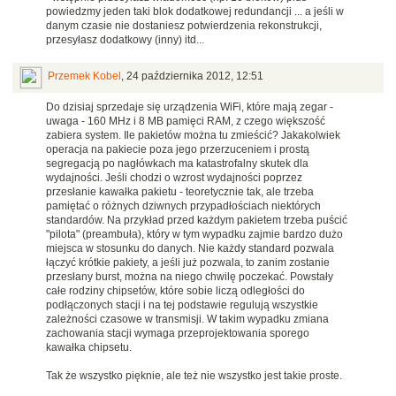
powiedzmy jeden taki blok dodatkowej redundancji ... a jeśli w
danym czasie nie dostaniesz potwierdzenia rekonstrukcji,
przesyłasz dodatkowy (inny) itd...
Przemek Kobel
,
24 października 2012, 12:51
Do dzisiaj sprzedaje się urządzenia WiFi, które mają zegar -
uwaga - 160 MHz i 8 MB pamięci RAM, z czego większość
zabiera system. Ile pakietów można tu zmieścić? Jakakolwiek
operacja na pakiecie poza jego przerzuceniem i prostą
segregacją po nagłówkach ma katastrofalny skutek dla
wydajności. Jeśli chodzi o wzrost wydajności poprzez
przesłanie kawałka pakietu - teoretycznie tak, ale trzeba
pamiętać o różnych dziwnych przypadłościach niektórych
standardów. Na przykład przed każdym pakietem trzeba puścić
"pilota" (preambuła), który w tym wypadku zajmie bardzo dużo
miejsca w stosunku do danych. Nie każdy standard pozwala
łączyć krótkie pakiety, a jeśli już pozwala, to zanim zostanie
przesłany burst, można na niego chwilę poczekać. Powstały
całe rodziny chipsetów, które sobie liczą odległości do
podłączonych stacji i na tej podstawie regulują wszystkie
zależności czasowe w transmisji. W takim wypadku zmiana
zachowania stacji wymaga przeprojektowania sporego
kawałka chipsetu.
Tak że wszystko pięknie, ale też nie wszystko jest takie proste.