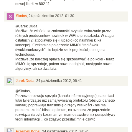
nowej literki w 802.11.
Skotos
,
24 października 2012, 01:30
@Jarek Duda
Możliwe że właśnie ta zmienność i szybkie wdrażanie przez
różnych producentów nowinek w WiFi to przeszkoda. W ciągu
ostatnich 2 lat pojawiło się (i upadło) co najmniej kilka
koncepcji. Czekam na połączenie MIMO i "radiówek
dwukierunkowych" - to będzie skok prędkości, do tego ta
technologia.
Możliwe, że bardziej opłaca się sprzedawać je po kolei - teraz
MIMO się sprzedaje, potem nowe nadajniki, następnie nowe
algorytmy, tak co dwa lata.
Jarek Duda
,
24 października 2012, 06:41
@Skotos,
Piszesz o rozwoju sprzętu (kanału informacyjnego), natomiast
tutaj twierdzą że już samą wymianą protokołu (obsługi danego
kanału) poprawiają transmisję o rzędy wielkości - nie ma
problemu zrobić blisko optimum, co oznacza że poprzednie
rozwiązania były koszmarnym marnotrawstwem z perspektywy
teorii informacji ... co zdążyło przestać mnie dziwić.
Przemek Kobel
,
24 października 2012, 08:52