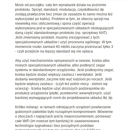
Może od początku: cały ten wynalazek działa na poziomie
protokołu. Sprzęt, standard, modulacja, częstotliwości itp
zostają praktycznie bez zmian (w zasadzie to samo można też
wykorzystać po kablu). Problem w tym, że obecny sprzęt ma
niewielką moc obliczeniową i spora część operacji
wykonywana jest w specjalizowanych układach obsługujących
daną część standardowego protokołu (np. sprzętowy NAT).
Jeśli zmieniamy protokół, musimy zrezygnować z tych
specjalizowanych układów i użyć procesora ogólnego. W tym
momencie router zamiast 40 mbit/s zaczyna przerzucać tylko 3
- czyli przejście na lepszy standard się nie opłaca.
Aby użyć mechanizmów opisywanych w newsie, trzeba albo
nowych specjalizowanych układów, albo podkręcić zegar
systemu w standardowym urządzonku. Jesli podkręcimy zegar,
trzeba będzie dodać większy zasilacz i wentylator. Jeśli
dodamy wentylator, zacznie toto wyć ludziom po nocach. Jeśli
będzie większy zasilacz - (czyli też pobór mocy - zieloni się
ucieszą) - trzeba będzie użyć droższych podzespołów do
produkcji urządzenia (płytki, przetwornic wewnętrznych, użyć
bardziej wymagających norm do projektowania układu) Itd, itp.
Krótko mówiąc: w ramach istniejących urządzeń powtarzanie
gubionych pakietów było rozsądnym kompromisem. Mówienie
o zboczach i napięciach jest tu nieporozumieniem, ponieważ
całe WiFi (im nowsze tym bardziej) to zaawansowana
technologia sygnałowa i bez porządnych podstaw