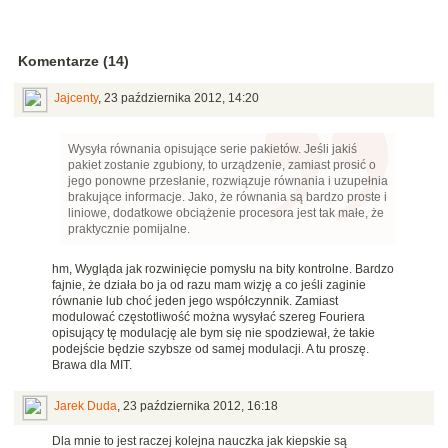
Komentarze (14)
Jajcenty
,
23 października 2012, 14:20
Wysyła równania opisujące serie pakietów. Jeśli jakiś
pakiet zostanie zgubiony, to urządzenie, zamiast prosić o
jego ponowne przesłanie, rozwiązuje równania i uzupełnia
brakujące informacje. Jako, że równania są bardzo proste i
liniowe, dodatkowe obciążenie procesora jest tak małe, że
praktycznie pomijalne.
hm, Wygląda jak rozwinięcie pomysłu na bity kontrolne. Bardzo
fajnie, że działa bo ja od razu mam wizję a co jeśli zaginie
równanie lub choć jeden jego współczynnik. Zamiast
modulować częstotliwość można wysyłać szereg Fouriera
opisujący tę modulację ale bym się nie spodziewał, że takie
podejście będzie szybsze od samej modulacji. A tu proszę.
Brawa dla MIT.
Jarek Duda
,
23 października 2012, 16:18
Dla mnie to jest raczej kolejna nauczka jak kiepskie są