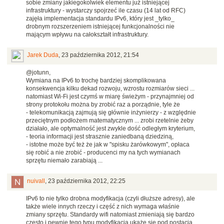
sobie zmiany jakiegokolwiek elementu już istniejącej
infrastruktury - wystarczy spojrzeć ile czasu (14 lat od RFC)
zajęła implementacja standardu IPv6, który jest _tylko_
drobnym rozszerzeniem istniejącej funkcjonalności nie
mającym wpływu na całokształt infrastruktury.
Jarek Duda
,
23 października 2012, 21:54
@jotunn,
Wymiana na IPv6 to trochę bardziej skomplikowana
konsekwencja kilku dekad rozwoju, wzrostu rozmiarów sieci ...
natomiast Wi-Fi jest czymś w miarę świeżym - przynajmniej od
strony protokołu można by zrobić raz a porządnie, tyle że
- telekomunikacją zajmują się głównie inżynierzy - z względnie
przeciętnym podłożem matematycznym ... zrobi rzetelnie żeby
działało, ale optymalność jest zwykle dość odległym kryterium,
- teoria informacji jest strasznie zaniedbaną dziedziną,
- istotne może być też że jak w "spisku żarówkowym", opłaca
się robić a nie zrobić - producenci my na tych wymianach
sprzętu niemało zarabiają ...
nuivall
,
23 października 2012, 22:25
IPv6 to nie tylko drobna modyfikacja (czyli dłuższe adresy), ale
także wiele innych rzeczy i część z nich wymaga właśnie
zmiany sprzętu. Standardy wifi natomiast zmieniają się bardzo
często i pewnie tego typu modyfikacja ukaże się pod postacią