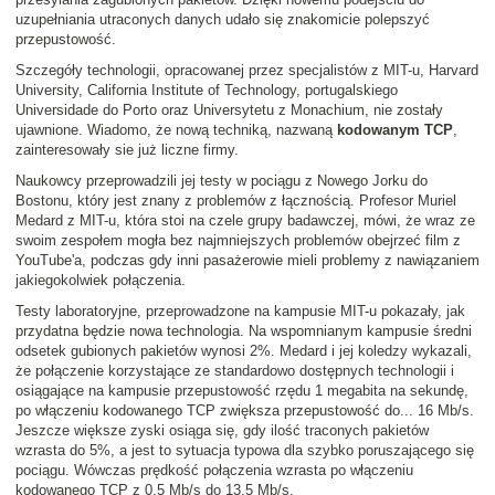
uzupełniania utraconych danych udało się znakomicie polepszyć
przepustowość.
Szczegóły technologii, opracowanej przez specjalistów z MIT-u, Harvard
University, California Institute of Technology, portugalskiego
Universidade do Porto oraz Universytetu z Monachium, nie zostały
ujawnione. Wiadomo, że nową techniką, nazwaną
kodowanym TCP
,
zainteresowały sie już liczne firmy.
Naukowcy przeprowadzili jej testy w pociągu z Nowego Jorku do
Bostonu, który jest znany z problemów z łącznością. Profesor Muriel
Medard z MIT-u, która stoi na czele grupy badawczej, mówi, że wraz ze
swoim zespołem mogła bez najmniejszych problemów obejrzeć film z
YouTube'a, podczas gdy inni pasażerowie mieli problemy z nawiązaniem
jakiegokolwiek połączenia.
Testy laboratoryjne, przeprowadzone na kampusie MIT-u pokazały, jak
przydatna będzie nowa technologia. Na wspomnianym kampusie średni
odsetek gubionych pakietów wynosi 2%. Medard i jej koledzy wykazali,
że połączenie korzystające ze standardowo dostępnych technologii i
osiągające na kampusie przepustowość rzędu 1 megabita na sekundę,
po włączeniu kodowanego TCP zwiększa przepustowość do... 16 Mb/s.
Jeszcze większe zyski osiąga się, gdy ilość traconych pakietów
wzrasta do 5%, a jest to sytuacja typowa dla szybko poruszającego się
pociągu. Wówczas prędkość połączenia wzrasta po włączeniu
kodowanego TCP z 0,5 Mb/s do 13,5 Mb/s.