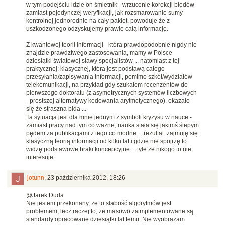
w tym podejściu idzie on śmietnik - wrzucenie korekcji błędów
zamiast pojedynczej weryfikacji, jak rozsmarowanie sumy
kontrolnej jednorodnie na cały pakiet, powoduje że z
uszkodzonego odzyskujemy prawie całą informację.
Z kwantowej teorii informacji - która prawdopodobnie nigdy nie
znajdzie prawdziwego zastosowania, mamy w Polsce
dziesiątki światowej sławy specjalistów ... natomiast z tej
praktycznej: klasycznej, która jest podstawą całego
przesyłania/zapisywania informacji, pomimo szkół/wydziałów
telekomunikacji, na przykład gdy szukałem recenzentów do
pierwszego doktoratu (z asymetrycznych systemów liczbowych
- prostszej alternatywy kodowania arytmetycznego), okazało
się że straszna bida ...
Ta sytuacja jest dla mnie jednym z symboli kryzysu w nauce -
zamiast pracy nad tym co ważne, nauka stała się jakimś ślepym
pędem za publikacjami z tego co modne ... rezultat: zajmuję się
klasyczną teorią informacji od kilku lat i gdzie nie spojrzę to
widzę podstawowe braki koncepcyjne ... tyle że nikogo to nie
interesuje.
jotunn
,
23 października 2012, 18:26
@Jarek Duda
Nie jestem przekonany, że to słabość algorytmów jest
problemem, lecz raczej to, że masowo zaimplementowane są
standardy opracowane dziesiątki lat temu. Nie wyobrażam