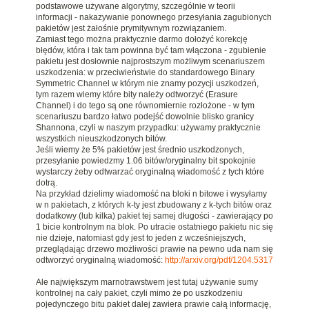
podstawowe używane algorytmy, szczególnie w teorii
informacji - nakazywanie ponownego przesyłania zagubionych
pakietów jest żałośnie prymitywnym rozwiązaniem.
Zamiast tego można praktycznie darmo dołożyć korekcję
błędów, która i tak tam powinna być tam włączona - zgubienie
pakietu jest dosłownie najprostszym możliwym scenariuszem
uszkodzenia: w przeciwieństwie do standardowego Binary
Symmetric Channel w którym nie znamy pozycji uszkodzeń,
tym razem wiemy które bity należy odtworzyć (Erasure
Channel) i do tego są one równomiernie rozłożone - w tym
scenariuszu bardzo łatwo podejść dowolnie blisko granicy
Shannona, czyli w naszym przypadku: używamy praktycznie
wszystkich nieuszkodzonych bitów.
Jeśli wiemy że 5% pakietów jest średnio uszkodzonych,
przesyłanie powiedzmy 1.06 bitów/oryginalny bit spokojnie
wystarczy żeby odtwarzać oryginalną wiadomość z tych które
dotrą.
Na przykład dzielimy wiadomość na bloki n bitowe i wysyłamy
w n pakietach, z których k-ty jest zbudowany z k-tych bitów oraz
dodatkowy (lub kilka) pakiet tej samej długości - zawierający po
1 bicie kontrolnym na blok. Po utracie ostatniego pakietu nic się
nie dzieje, natomiast gdy jest to jeden z wcześniejszych,
przeglądając drzewo możliwości prawie na pewno uda nam się
odtworzyć oryginalną wiadomość:
http://arxiv.org/pdf/1204.5317
Ale największym marnotrawstwem jest tutaj używanie sumy
kontrolnej na cały pakiet, czyli mimo że po uszkodzeniu
pojedynczego bitu pakiet dalej zawiera prawie całą informację,