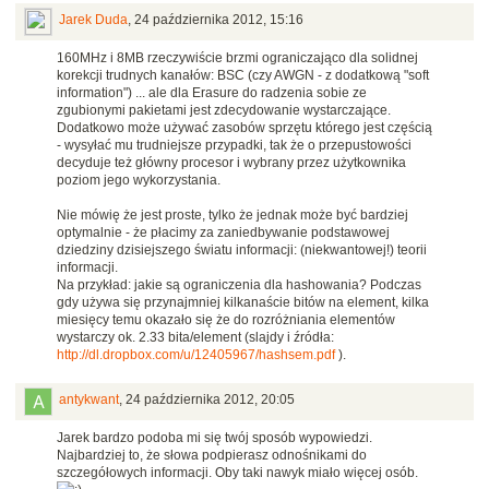
Jarek Duda
,
24 października 2012, 15:16
160MHz i 8MB rzeczywiście brzmi ograniczająco dla solidnej
korekcji trudnych kanałów: BSC (czy AWGN - z dodatkową "soft
information") ... ale dla Erasure do radzenia sobie ze
zgubionymi pakietami jest zdecydowanie wystarczające.
Dodatkowo może używać zasobów sprzętu którego jest częścią
- wysyłać mu trudniejsze przypadki, tak że o przepustowości
decyduje też główny procesor i wybrany przez użytkownika
poziom jego wykorzystania.
Nie mówię że jest proste, tylko że jednak może być bardziej
optymalnie - że płacimy za zaniedbywanie podstawowej
dziedziny dzisiejszego światu informacji: (niekwantowej!) teorii
informacji.
Na przykład: jakie są ograniczenia dla hashowania? Podczas
gdy używa się przynajmniej kilkanaście bitów na element, kilka
miesięcy temu okazało się że do rozróżniania elementów
wystarczy ok. 2.33 bita/element (slajdy i źródła:
http://dl.dropbox.com/u/12405967/hashsem.pdf
).
antykwant
,
24 października 2012, 20:05
Jarek bardzo podoba mi się twój sposób wypowiedzi.
Najbardziej to, że słowa podpierasz odnośnikami do
szczegółowych informacji. Oby taki nawyk miało więcej osób.