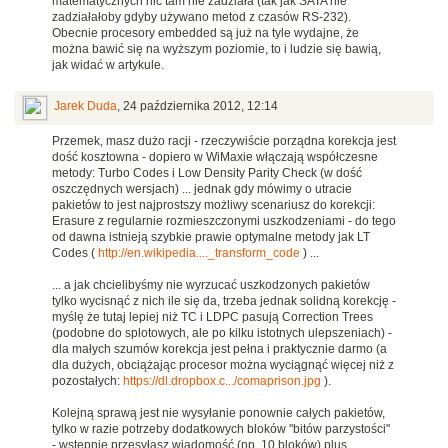
matematycznych nic tam nie zadziała (tak jak SATA nie
zadziałałoby gdyby używano metod z czasów RS-232).
Obecnie procesory embedded są już na tyle wydajne, że
można bawić się na wyższym poziomie, to i ludzie się bawią,
jak widać w artykule.
Jarek Duda
,
24 października 2012, 12:14
Przemek, masz dużo racji - rzeczywiście porządna korekcja jest
dość kosztowna - dopiero w WiMaxie włączają współczesne
metody: Turbo Codes i Low Density Parity Check (w dość
oszczędnych wersjach) ... jednak gdy mówimy o utracie
pakietów to jest najprostszy możliwy scenariusz do korekcji:
Erasure z regularnie rozmieszczonymi uszkodzeniami - do tego
od dawna istnieją szybkie prawie optymalne metody jak LT
Codes (
http://en.wikipedia...._transform_code
) ...
... a jak chcielibyśmy nie wyrzucać uszkodzonych pakietów
tylko wycisnąć z nich ile się da, trzeba jednak solidną korekcję -
myślę że tutaj lepiej niż TC i LDPC pasują Correction Trees
(podobne do splotowych, ale po kilku istotnych ulepszeniach) -
dla małych szumów korekcja jest pełna i praktycznie darmo (a
dla dużych, obciążając procesor można wyciągnąć więcej niż z
pozostałych:
https://dl.dropbox.c.../comaprison.jpg
).
Kolejną sprawą jest nie wysyłanie ponownie całych pakietów,
tylko w razie potrzeby dodatkowych bloków "bitów parzystości"
- wstępnie przesyłasz wiadomość (np. 10 bloków) plus