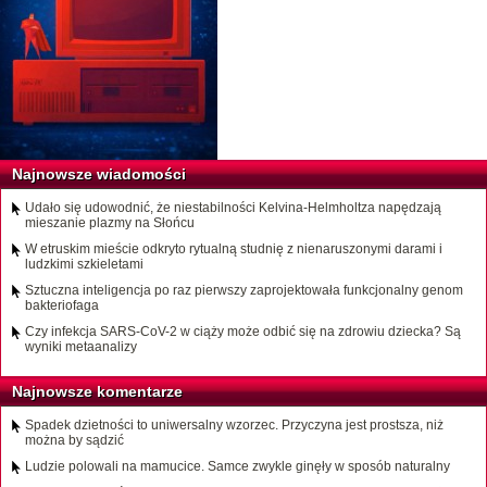
Najnowsze wiadomości
Udało się udowodnić, że niestabilności Kelvina-Helmholtza napędzają
mieszanie plazmy na Słońcu
W etruskim mieście odkryto rytualną studnię z nienaruszonymi darami i
ludzkimi szkieletami
Sztuczna inteligencja po raz pierwszy zaprojektowała funkcjonalny genom
bakteriofaga
Czy infekcja SARS-CoV-2 w ciąży może odbić się na zdrowiu dziecka? Są
wyniki metaanalizy
Najnowsze komentarze
Spadek dzietności to uniwersalny wzorzec. Przyczyna jest prostsza, niż
można by sądzić
Ludzie polowali na mamucice. Samce zwykle ginęły w sposób naturalny