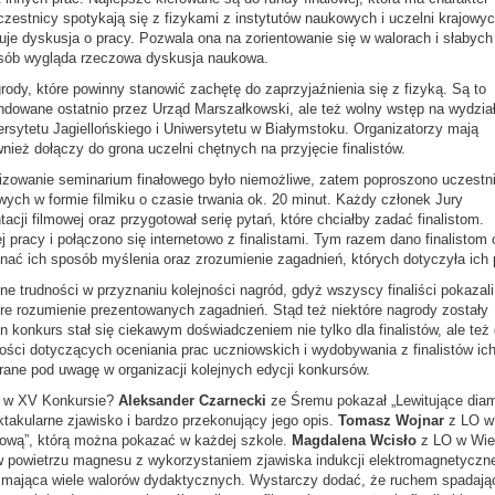
estnicy spotykają się z fizykami z instytutów naukowych i uczelni krajowyc
je dyskusja o pracy. Pozwala ona na zorientowanie się w walorach i słabych
posób wygląda rzeczowa dyskusja naukowa.
y, które powinny stanowić zachętę do zaprzyjaźnienia się z fizyką. Są to
ndowane ostatnio przez Urząd Marszałkowski, ale też wolny wstęp na wydzia
rsytetu Jagiellońskiego i Uniwersytetu w Białymstoku. Organizatorzy mają
nież dołączy do grona uczelni chętnych na przyjęcie finalistów.
izowanie seminarium finałowego było niemożliwe, zatem poproszono uczestn
owych w formie filmiku o czasie trwania ok. 20 minut. Każdy członek Jury
tacji filmowej oraz przygotował serię pytań, które chciałby zadać finalistom.
 pracy i połączono się internetowo z finalistami. Tym razem dano finalistom 
znać ich sposób myślenia oraz zrozumienie zagadnień, których dotyczyła ich 
e trudności w przyznaniu kolejności nagród, gdyż wszyscy finaliści pokazal
bre rozumienie prezentowanych zagadnień. Stąd też niektóre nagrody zostały
 konkurs stał się ciekawym doświadczeniem nie tylko dla finalistów, ale też 
ności dotyczących oceniania prac uczniowskich i wydobywania z finalistów ic
rane pod uwagę w organizacji kolejnych edycji konkursów.
ię w XV Konkursie?
Aleksander Czarnecki
ze Śremu pokazał „Lewitujące dia
ktakularne zjawisko i bardzo przekonujący jego opis.
Tomasz Wojnar
z LO w
pową”, którą można pokazać w każdej szkole.
Magdalena Wcisło
z LO w Wie
w powietrzu magnesu z wykorzystaniem zjawiska indukcji elektromagnetyczne
i mająca wiele walorów dydaktycznych. Wystarczy dodać, że ruchem spadają