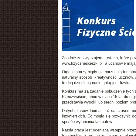
Zgodnie ze zwyczajem, kryteria, które pow
www.fizycznesciezki.pl a uczniowie mają 
Organizatorzy nigdy nie narzucają temató
naturalny sposób kreatywności uczniów, a 
trudną dziedziną nauki, jaką jest fizyka.
Konkurs ma za zadanie pobudzenie tych z
Rzeczywiście, choć w ciągu 15 lat do org
przedstawia wysoki lub średni poziom pro
Dotychczasowi laureaci już są czasem po
inżynierskich. Co mogło się przyczynić d
sposób wyłaniania laureatów.
Każda praca jest oceniana wstępnie przez
fragmentów, które można uznać za plagiat