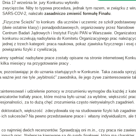
Dnia 17 września br. jury Konkursu wyłoniło
zwycięzców. Niby to typowa procedura, jednak tym razem, w związku z wi
SARS-COV-2, należało
zasadniczo zmienić formułę Finału
.
„Fizyczne Ścieżki” to konkurs dla uczniów i uczennic ze szkół podstawow
(dwie ostatnie klasy) i ponadpodstawowych, organizowany przez Narodowe
Centrum Badań Jądrowych i Instytut Fizyki PAN w Warszawie. Organizator
konkursu oczekują nadsyłania do Komitetu Organizacyjnego prac należący
jednej z trzech kategorii: praca naukowa, pokaz zjawiska fizycznego i esej 
powiązaniu fizyki z cywilizacją.
inny spełniać nadsyłane prace zostały opisane na stronie internetowej Konku
kilka miesięcy na przygotowanie pracy .
w, pozostawiając je do uznania startujących w Konkursie. Taka zasada sprzy
ważne jest nie tyle „wybitność” zawodnika, ile jego żywe zainteresowanie ta
ainteresowań i udzielenie pomocy w zrozumieniu wymogów dla każdej z kateg
anizatorów trafiały prace, które można było uznać za wybitne, większość prac
fesjonalności, za to dużą chęć zrozumienia często nietrywialnych zagadnień.
 doktoratach, większość zdecydowała się na studiowanie fizyki lub zagadnie
o ich sukcesów? Na pewno przedstawiane prace i własny indywidualizm, ale 
 co najmniej dwóch recenzentów. Sprawdzają oni m.in., czy praca nie zawier
 innych prac. Najlepsze kierowane są do rundy finałowej, która ma charakter