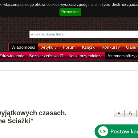
ki włączoną obsługę plików cookies wyrażasz zgodę na ich użycie. Jeśli nie zgadz
Rozumiem
Wiadomości
Artykuły
Forum
Książki
Konkursy
Galeri
Zdrowie/uroda
Bezpieczeństwo IT
Nauki przyrodnicze
Astronomia/fizyk
yjątkowych czasach.
A
A
ne Ścieżki”