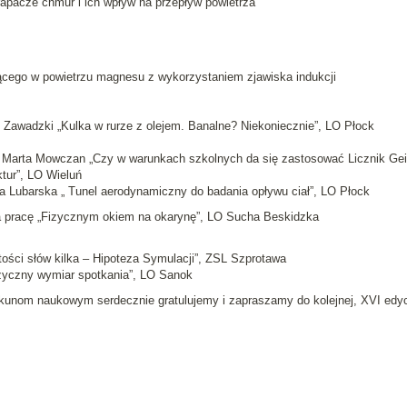
apacze chmur i ich wpływ na przepływ powietrza
cego w powietrzu magnesu z wykorzystaniem zjawiska indukcji
 Zawadzki „Kulka w rurze z olejem. Banalne? Niekoniecznie”, LO Płock
 Marta Mowczan „Czy w warunkach szkolnych da się zastosować Licznik Gei
ktur”, LO Wieluń
a Lubarska „ Tunel aerodynamiczny do badania opływu ciał”, LO Płock
a pracę „Fizycznym okiem na okarynę”, LO Sucha Beskidzka
ości słów kilka – Hipoteza Symulacji”, ZSL Szprotawa
izyczny wymiar spotkania”, LO Sanok
ekunom naukowym serdecznie gratulujemy i zapraszamy do kolejnej, XVI edyc