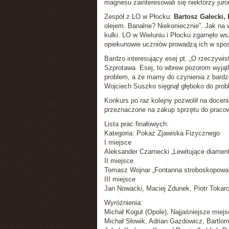
magnesu zainteresowali się niektórzy juro
Zespół z LO w Płocku:
Bartosz Gałecki,
olejem. Banalne? Niekoniecznie”. Jak na 
kulki. LO w Wieluniu i Płocku zgarnęło ws
opiekunowie uczniów prowadzą ich w spo
Bardzo interesujący esej pt. „O rzeczywis
Szprotawa. Esej, to wbrew pozorom wyjątk
problem, a że mamy do czynienia z bardzo
Wojciech Suszko sięgnął głęboko do probl
Konkurs po raz kolejny pozwolił na docen
przeznaczone na zakup sprzętu do pracow
Lista prac finałowych:
Kategoria: Pokaz Zjawiska Fizycznego
I miejsce
Aleksander Czarnecki „Lewitujące diamen
II miejsce
Tomasz Wojnar „Fontanna stroboskopowa
III miejsce
Jan Nowacki, Maciej Zdunek, Piotr Tokarcz
Wyróżnienia:
Michał Kogut (Opole), Najjaśniejsze miejs
Michał Słowik, Adrian Gazdowicz, Bartlomi