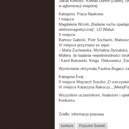
Jakub Korkosz, Konrad Dumin (Lublin), Dr
w aglomeracji miejskiej
Kategoria: Praca Naukowa
I miejsce
Magdalena Wcisło „Badanie ruchu spadają
elektromagnetycznej”, LO Wieluń
II miejsce
Bartosz Gałecki, Piotr Sochacki, Mateusz
III miejsce przyznano ex equo:
– Maria Żuchowska, Michalina Dymalska,
Müllera do badania niejednorodności stru
- Karol Bukowski, Kinga Oleksiewicz, Ew
Wyróżnienie otrzymała Paulina Bogacz z
Kategoria Esej
II miejsce Wojciech Suszko „O rzeczywist
III miejsce Katarzyna Rakoczy „ (Meta)F
Wszystkim uczestnikom, finalistom i opi
Konkursu.
Źródło: informacja prasowa
konkurs
Fizyczne Ścieżki