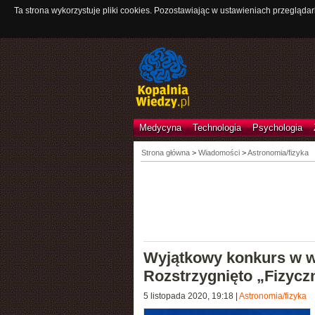
Ta strona wykorzystuje pliki cookies. Pozostawiając w ustawieniach przeglądar
Medycyna
Technologia
Psychologia
Strona główna
>
Wiadomości
>
Astronomia/fizyka
Wyjątkowy konkurs w w
Rozstrzygnięto „Fizycz
5 listopada 2020, 19:18
|
Astronomia/fizyka