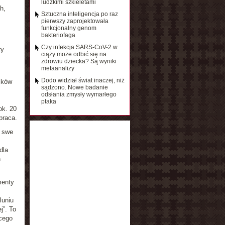
ludzkimi szkieletami
h,
Sztuczna inteligencja po raz
pierwszy zaprojektowała
funkcjonalny genom
bakteriofaga
Czy infekcja SARS-CoV-2 w
ły
ciąży może odbić się na
zdrowiu dziecka? Są wyniki
metaanalizy
Dodo widział świat inaczej, niż
ików
sądzono. Nowe badanie
odsłania zmysły wymarłego
ptaka
ok. 20
praca.
i swe
dla
h
menty
luniu
j”. To
cego