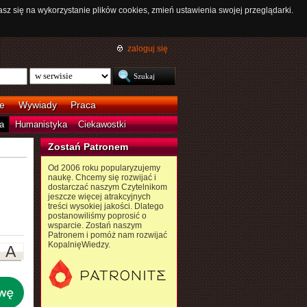
asz się na wykorzystanie plików cookies, zmień ustawienia swojej przeglądarki.
zaloguj się
e
Wywiady
Praca
a
Humanistyka
Ciekawostki
Zostań Patronem
Od 2006 roku popularyzujemy
naukę. Chcemy się rozwijać i
dostarczać naszym Czytelnikom
jeszcze więcej atrakcyjnych
treści wysokiej jakości. Dlatego
postanowiliśmy poprosić o
wsparcie. Zostań naszym
Patronem i pomóż nam rozwijać
KopalnięWiedzy.
A