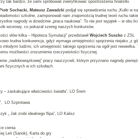
rzy tak bardzo, że sami spróbowali zweryfikować spostrzeżenia finalistki.
 Piotr Sochacki, Mateusz Zawadzki
podjął się sprawdzenia ruchu „Kulki w ru
wiadomości szkolne, zaimponowali nam znajomością trudnej teorii ruchu takie
zystkie nagrody w dziedzinie „praca naukowa”. To nie jest wyjątek – w obu li
sób wzorowy, co pokazał szereg naszych konkursów.
tości słów kilka – Hipoteza Symulacji” przedstawił
Wojciech Suszko
z ZSL
owo trudna konkurencja, gdyż wymaga umiejętności spojrzenia niejako „z gó
 młodymi ludźmi, ich umiejętność takiego spojrzenia na ogół jest niewielka. 
emu możliwości zrozumienia rzeczywistości fizycznej.
ienie „nadobowiązkowej” pracy nauczycieli, którym przyznano nagrody pienię
ni fizycznych w ich szkołach.
ty – zaskakujące właściwości światła”, LO Śrem
”, LO Szprotawa
yk „ Jak zrobi idealnego flipa”, LO Kalisz
ce cienia
ej Leń (Sanok), Karta do gry