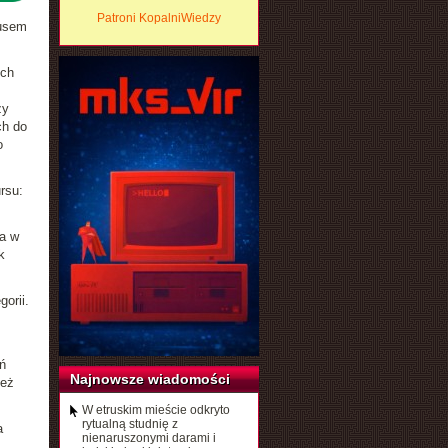
Patroni KopalniWiedzy
rusem
ych
zy
ch do
o
rsu:
ja w
k
orii.
ń
Najnowsze wiadomości
też
W etruskim mieście odkryto
rytualną studnię z
a
nienaruszonymi darami i