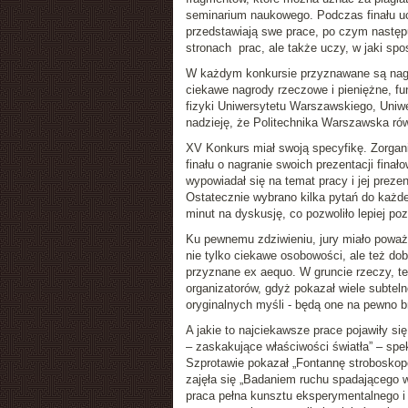
seminarium naukowego. Podczas finału ucz
przedstawiają swe prace, po czym następu
stronach prac, ale także uczy, w jaki s
W każdym konkursie przyznawane są nagrod
ciekawe nagrody rzeczowe i pieniężne, fu
fizyki Uniwersytetu Warszawskiego, Uniwe
nadzieję, że Politechnika Warszawska rów
XV Konkurs miał swoją specyfikę. Zorgan
finału o nagranie swoich prezentacji finał
wypowiadał się na temat pracy i jej prezen
Ostatecznie wybrano kilka pytań do każdej
minut na dyskusję, co pozwoliło lepiej po
Ku pewnemu zdziwieniu, jury miało poważn
nie tylko ciekawe osobowości, ale też do
przyznane ex aequo. W gruncie rzeczy, ten
organizatorów, gdyż pokazał wiele subtel
oryginalnych myśli - będą one na pewno b
A jakie to najciekawsze prace pojawiły s
– zaskakujące właściwości światła” – spe
Szprotawie pokazał „Fontannę strobosko
zajęła się „Badaniem ruchu spadającego 
praca pełna kunsztu eksperymentalnego 