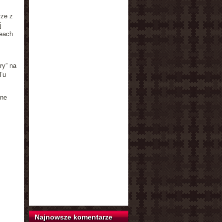
rze z
j
ceach
ry” na
Tu
żne
Najnowsze komentarze