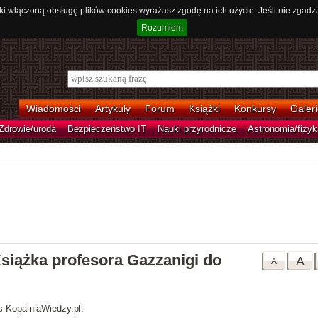
ki włączoną obsługę plików cookies wyrażasz zgodę na ich użycie. Jeśli nie zgadz
Rozumiem
Wiadomości
Artykuły
Forum
Książki
Konkursy
Galeri
Zdrowie/uroda
Bezpieczeństwo IT
Nauki przyrodnicze
Astronomia/fizyk
siążka profesora Gazzanigi do
A
A
s KopalniaWiedzy.pl.