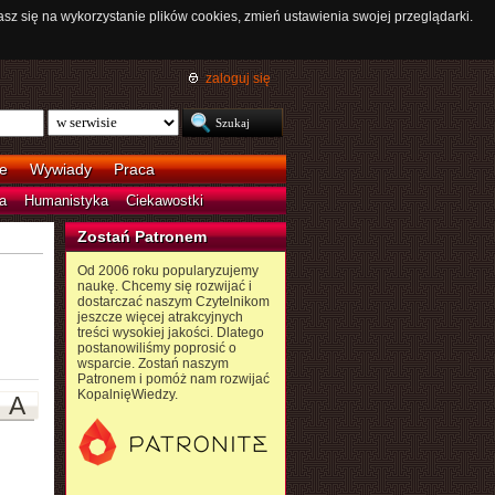
asz się na wykorzystanie plików cookies, zmień ustawienia swojej przeglądarki.
zaloguj się
e
Wywiady
Praca
a
Humanistyka
Ciekawostki
Zostań Patronem
Od 2006 roku popularyzujemy
naukę. Chcemy się rozwijać i
dostarczać naszym Czytelnikom
jeszcze więcej atrakcyjnych
treści wysokiej jakości. Dlatego
postanowiliśmy poprosić o
wsparcie. Zostań naszym
Patronem i pomóż nam rozwijać
KopalnięWiedzy.
A