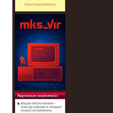
Patroni KopalniWiedzy
Najnowsze wiadomości
Blaszki mitochondrialne –
nowy typ patologii w mózgach
chorych na Alzheimera