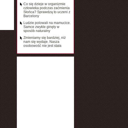
Co się dzieje w organizmie
człowieka podczas zaćmienia
Słońca? Sprawdzą to uczeni z
Barcelony
Ludzie polowali na mamucice.
Samce zwykle ginęły w
sposób naturalny
Zmieniamy się bardziej, niż
nam się wydaje. Nasza
osobowość nie jest stała