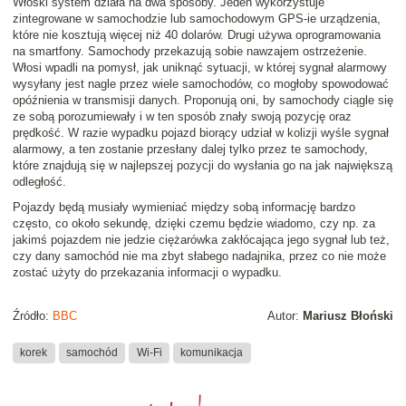
Włoski system działa na dwa sposoby. Jeden wykorzystuje
zintegrowane w samochodzie lub samochodowym GPS-ie urządzenia,
które nie kosztują więcej niż 40 dolarów. Drugi używa oprogramowania
na smartfony. Samochody przekazują sobie nawzajem ostrzeżenie.
Włosi wpadli na pomysł, jak uniknąć sytuacji, w której sygnał alarmowy
wysyłany jest nagle przez wiele samochodów, co mogłoby spowodować
opóźnienia w transmisji danych. Proponują oni, by samochody ciągle się
ze sobą porozumiewały i w ten sposób znały swoją pozycję oraz
prędkość. W razie wypadku pojazd biorący udział w kolizji wyśle sygnał
alarmowy, a ten zostanie przesłany dalej tylko przez te samochody,
które znajdują się w najlepszej pozycji do wysłania go na jak największą
odległość.
Pojazdy będą musiały wymieniać między sobą informację bardzo
często, co około sekundę, dzięki czemu będzie wiadomo, czy np. za
jakimś pojazdem nie jedzie ciężarówka zakłócająca jego sygnał lub też,
czy dany samochód nie ma zbyt słabego nadajnika, przez co nie może
zostać użyty do przekazania informacji o wypadku.
Źródło:
BBC
Autor:
Mariusz Błoński
korek
samochód
Wi-Fi
komunikacja