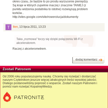
okres czasu, że będzie to po prostu wyrzucenie pieniędzy.
Są kraje w których zupełnie inaczej i znacznie TANIEJ (z
punktu widzenia podatnika to istotne) rozwiązują problem
korków...
http://sites.google.com/site/rowerolucja/dokumenty
tlen
,
13 lipca 2011, 13:23
Taka „rozmowa" toczy się dzięki połączeniu Wi-Fi z
akceleratorem.
Raczej z akcelerometrem.
dodaj komentarz
Zostań Patronem
Od 2006 roku popularyzujemy naukę. Chcemy się rozwijać i dostarczać
naszym Czytelnikom jeszcze więcej atrakcyjnych treści wysokiej jakości.
Dlatego postanowiliśmy poprosić o wsparcie. Zostań naszym Patronem i
pomóż nam rozwijać KopalnięWiedzy.