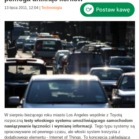
13 lipca 2011, 12:04
|
Technologia
W sierpniu bieżącego roku miasto Los Angeles wspólnie z Toyotą
rozpoczną
testy włoskiego systemu umożliwiającego samochodom
nawiązywanie łączności i wymianę informacji
. Tego typu systemy są
opracowywane od pewnego czasu, ale włoski system korzysta z
dodatkowego elementu - Internet of Things. To koncepcja zakładająca