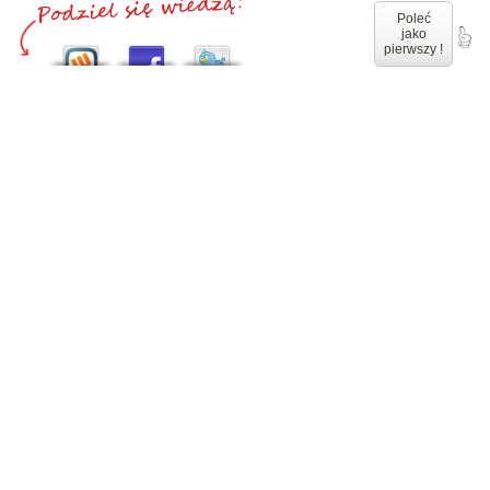
Poleć
jako
pierwszy !