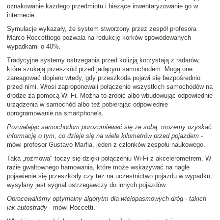
oznakowanie każdego przedmiotu i bieżące inwentaryzowanie go w
internecie.
Symulacje wykazały, że system stworzony przez zespół profesora
Marco Roccettiego pozwala na redukcję korków spowodowanych
wypadkami o 40%.
Tradycyjne systemy ostrzegania przed kolizją korzystają z radarów,
które szukają przeszkód przed jadącym samochodem. Mogą one
zareagować dopiero wtedy, gdy przeszkoda pojawi się bezpośrednio
przed nimi. Włosi zaproponowali połączenie wszystkich samochodów na
drodze za pomocą Wi-Fi. Można to zrobić albo wbudowując odpowiednie
urządzenia w samochód albo też pobierając odpowiednie
oprogramowanie na smartphone'a.
Pozwalając samochodom porozumiewać się ze sobą, możemy uzyskać
informację o tym, co dzieje się na wiele kilometrów przed pojazdem
-
mówi profesor Gustavo Marfia, jeden z członków zespołu naukowego.
Taka „rozmowa" toczy się dzięki połączeniu Wi-Fi z akcelerometrem. W
razie gwałtownego hamowania, które może wskazywać na nagłe
pojawienie się przeszkody czy też na uczestnictwo pojazdu w wypadku,
wysyłany jest sygnał ostrzegawczy do innych pojazdów.
Opracowaliśmy optymalny algorytm dla wielopasmowych dróg - takich
jak autostrady
- mówi Roccetti.