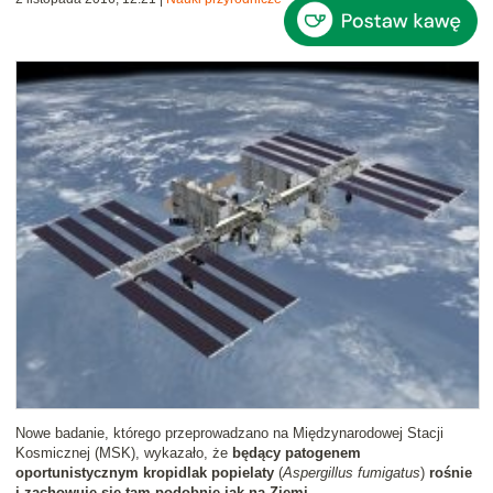
Nowe badanie, którego przeprowadzano na Międzynarodowej Stacji
Kosmicznej (MSK), wykazało, że
będący patogenem
oportunistycznym kropidlak popielaty
(
Aspergillus fumigatus
)
rośnie
i zachowuje się tam podobnie jak na Ziemi
.