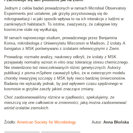
Jednym z celów badań prowadzonych w ramach Microbial Observatory
Experiments jest ustalenie, jak grzyby przystosowują się do
mikrograwitacji i w jaki sposób wpływa to na ich interakcje z ludźmi w
zamkniętych habitatach. To istotne, zważywszy, że załogowe loty
kosmiczne stale się wydłużają.
W ramach najnowszego studium, prowadzonego przez Benjamina
Konxa, mikrobiologa z Uniwersytetu Wisconsin w Madison, 2 izolaty
A.
fumigatus
z MSK porównywano z izolatami referencyjnymi z Ziemi.
Prowadząc rozmaite analizy, naukowcy odkryli, że izolaty z MSK
przejawiały normalny wzrost in vitro oraz tolerancję stresu chemicznego.
Nie stwierdzono też nieoczekiwanych różnic genetycznych. Autorzy
publikacji z pisma
mSphere
zauważyli tylko, że w zwierzęcym modelu
choroby inwazyjnej szczepy z MSK były nieco bardziej śmiercionośne.
Badania nie wykazały jednak, by pod wpływem czasu spędzonego w
kosmosie w grzybie zaszły jakieś znaczące zmiany.
Choć zaobserwowaliśmy różnice w zjadliwości, spekulujemy, że
mieszczą się one całkowicie w zmienności, jaką można zaobserwować
wśród izolatów ziemskich
.
Źródło:
American Society for Microbiology
Autor:
Anna Błońska