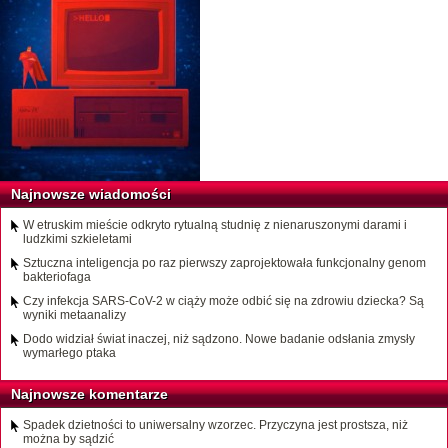
Najnowsze wiadomości
W etruskim mieście odkryto rytualną studnię z nienaruszonymi darami i
ludzkimi szkieletami
Sztuczna inteligencja po raz pierwszy zaprojektowała funkcjonalny genom
bakteriofaga
Czy infekcja SARS-CoV-2 w ciąży może odbić się na zdrowiu dziecka? Są
wyniki metaanalizy
Dodo widział świat inaczej, niż sądzono. Nowe badanie odsłania zmysły
wymarłego ptaka
Najnowsze komentarze
Spadek dzietności to uniwersalny wzorzec. Przyczyna jest prostsza, niż
można by sądzić