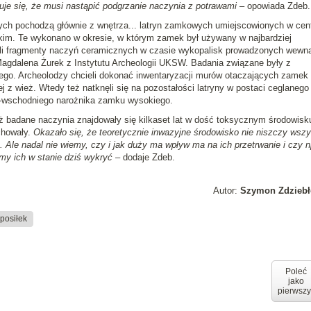
muje się, że musi nastąpić podgrzanie naczynia z potrawami
– opowiada Zdeb.
h pochodzą głównie z wnętrza... latryn zamkowych umiejscowionych w cent
okim. Te wykonano w okresie, w którym zamek był używany w najbardziej
li fragmenty naczyń ceramicznych w czasie wykopalisk prowadzonych wewną
r Magdalena Żurek z Instytutu Archeologii UKSW. Badania związane były z
ego. Archeolodzy chcieli dokonać inwentaryzacji murów otaczających zamek
ej z wież. Wtedy też natknęli się na pozostałości latryny w postaci ceglanego
no-wschodniego narożnika zamku wysokiego.
 badane naczynia znajdowały się kilkaset lat w dość toksycznym środowisku
chowały.
Okazało się, że teoretycznie inwazyjne środowisko nie niszczy wszy
le nadal nie wiemy, czy i jak duży ma wpływ ma na ich przetrwanie i czy n
my ich w stanie dziś wykryć
– dodaje Zdeb.
Autor:
Szymon Zdziebł
posiłek
Poleć
jako
pierwszy