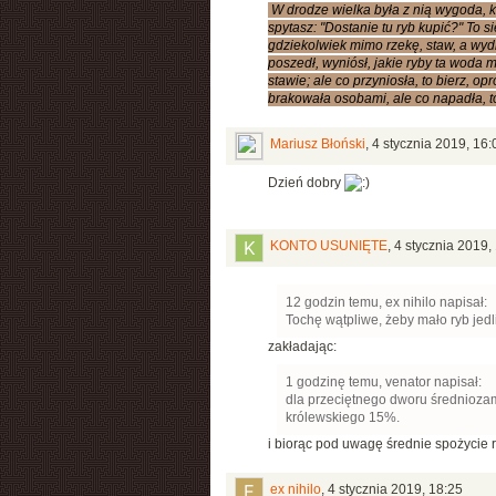
W drodze wielka była z nią wygoda, ki
spytasz: "Dostanie tu ryb kupić?" To si
gdziekolwiek mimo rzekę, staw, a wydra
poszedł, wyniósł, jakie ryby ta woda 
stawie; ale co przyniosła, to bierz, op
brakowała osobami, ale co napadła, to
Mariusz Błoński
,
4 stycznia 2019, 16:
Dzień dobry
KONTO USUNIĘTE
,
4 stycznia 2019,
12 godzin temu, ex nihilo napisał:
Tochę wątpliwe, żeby mało ryb jedl
zakładając:
1 godzinę temu, venator napisał:
dla przeciętnego dworu średniozamo
królewskiego 15%.
i biorąc pod uwagę średnie spożycie ry
ex nihilo
,
4 stycznia 2019, 18:25