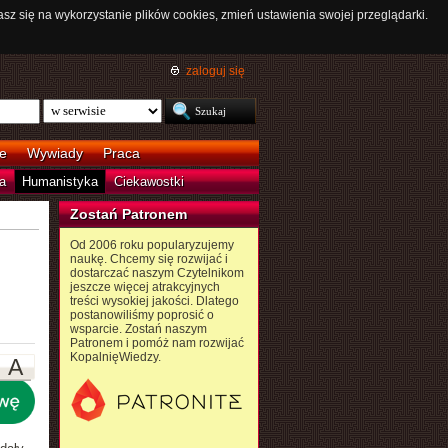
asz się na wykorzystanie plików cookies, zmień ustawienia swojej przeglądarki.
zaloguj się
e
Wywiady
Praca
a
Humanistyka
Ciekawostki
Zostań Patronem
Od 2006 roku popularyzujemy
naukę. Chcemy się rozwijać i
dostarczać naszym Czytelnikom
jeszcze więcej atrakcyjnych
treści wysokiej jakości. Dlatego
postanowiliśmy poprosić o
wsparcie. Zostań naszym
Patronem i pomóż nam rozwijać
KopalnięWiedzy.
A