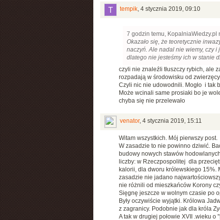
tempik
,
4 stycznia 2019, 09:10
7 godzin temu, KopalniaWiedzy.pl 
Okazało się, że teoretycznie inwa
naczyń. Ale nadal nie wiemy, czy i
dlatego nie jesteśmy ich w stanie d
czyli nie znaleźli tłuszczy rybich, ale
rozpadają w środowisku od zwierzęcych
Czyli nic nie udowodnili. Mogło i tak
Może wcinali same prosiaki bo je wole
chyba się nie przelewało
venator
,
4 stycznia 2019, 15:11
Witam wszystkich. Mój pierwszy post.
W zasadzie to nie powinno dziwić. B
budowy nowych stawów hodowlanych wz
liczby: w Rzeczpospolitej dla przeci
kalorii, dla dworu królewskiego 15%
zasadzie nie jadano najwartościowszy
nie różnili od mieszkańców Korony czy
Sięgnę jeszcze w wolnym czasie po o
Były oczywiście wyjątki. Królowa Jad
z zagranicy. Podobnie jak dla króla Z
A tak w drugiej połowie XVII .wieku o