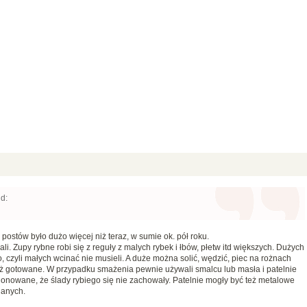
d:
 postów było dużo więcej niż teraz, w sumie ok. pół roku.
i. Zupy rybne robi się z reguły z malych rybek i łbów, płetw itd większych. Dużych
 czyli małych wcinać nie musieli. A duże można solić, wędzić, piec na rożnach
niż gotowane. W przypadku smażenia pewnie używali smalcu lub masła i patelnie
onowane, że ślady rybiego się nie zachowały. Patelnie mogły być też metalowe
ianych.