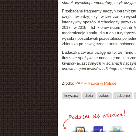
skutek wysokiej temperatury, czyli przyj
Przebadane fragmenty naczyń ceramicznyc
części twierdzy, czyli w tzw. zamku wys
intensywny sposób. Archeolodzy pozyska
2017 i w 2018 r. Ich kierownikiem jest d
modernizacją zamku dla ruchu turystyczn
wysoki i poszukiwali pozostałości po jedn
zbiornika po zewnętrznej stronie północ
Badaczka zwraca uwagę na to, że mimo iż
tłuszcze spożywcze nadal się na nich za
kwasów tłuszczowych w ścianach naczyń. A
usuwa części kwasów i dlatego nie jesteś
Źródło:
PAP – Nauka w Polsce
krzyżacy
dieta
zakon
jedzenie