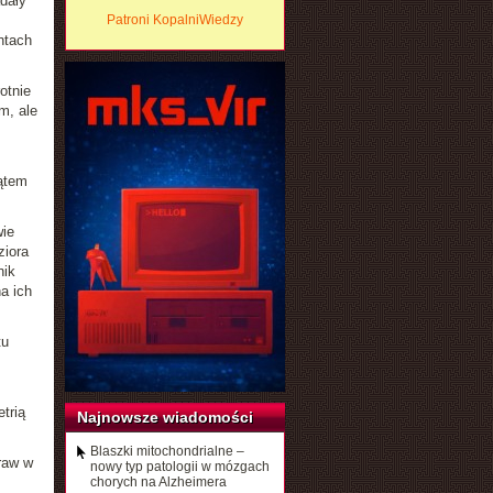
dały
Patroni KopalniWiedzy
ntach
otnie
m, ale
ątem
wie
ziora
nik
a ich
tu
trią
Najnowsze wiadomości
Blaszki mitochondrialne –
raw w
nowy typ patologii w mózgach
chorych na Alzheimera