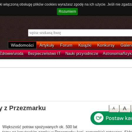
ki włączoną obsługę plików cookies wyrażasz zgodę na ich użycie. Jeśli nie zgadz
Rozumiem
Wiadomości
Artykuły
Forum
Książki
Konkursy
Galeri
Zdrowie/uroda
Bezpieczeństwo IT
Nauki przyrodnicze
Astronomia/fizyk
cy z Przezmarku
A
A
Większość potraw spożywanych ok. 500 lat