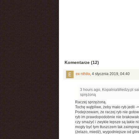
Komentarze (12)
ex nihilo
,
4 stycznia 2019, 04:40
3 hours ago, KopalniaWiedzy.pl sai
sprężoną
Raczej sprzężoną.
Tochę wątpliwe, żeby mało ryb jedli ->
Podejrzewam, że raczej ryb nie gotowal
ryb im prawdopodobnie nie brakowało,
czy smażyć i zwykle lepsze są takie 
mogły być tym tłuszczem tak zaimpreg
(żelazo, miedź), wygodniejsze od glin