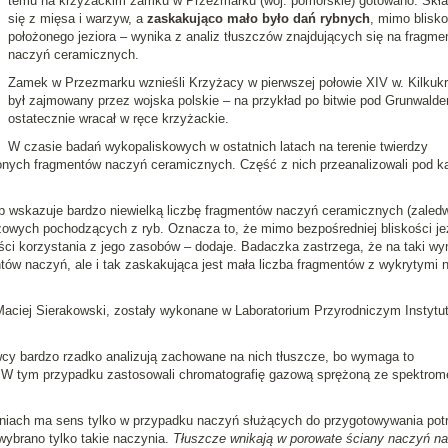
temu na krzyżackim zamku w Przezmarku (woj. pomorskie) gotowano. Skła
się z mięsa i warzyw, a
zaskakująco mało było dań rybnych
, mimo blisko
położonego jeziora – wynika z analiz tłuszczów znajdujących się na fragme
naczyń ceramicznych.
Zamek w Przezmarku wznieśli Krzyżacy w pierwszej połowie XIV w. Kilkukr
był zajmowany przez wojska polskie – na przykład po bitwie pod Grunwalde
ostatecznie wracał w ręce krzyżackie.
W czasie badań wykopaliskowych w ostatnich latach na terenie twierdzy
czonych fragmentów naczyń ceramicznych. Część z nich przeanalizowali pod k
b wskazuje bardzo niewielką liczbę fragmentów naczyń ceramicznych (zaled
owych pochodzących z ryb. Oznacza to, że mimo bezpośredniej bliskości je
ci korzystania z jego zasobów – dodaje. Badaczka zastrzega, że na taki wy
w naczyń, ale i tak zaskakująca jest mała liczba fragmentów z wykrytymi n
Maciej Sierakowski, zostały wykonane w Laboratorium Przyrodniczym Instytu
cy bardzo rzadko analizują zachowane na nich tłuszcze, bo wymaga to
. W tym przypadku zastosowali chromatografię gazową sprężoną ze spektrome
niach ma sens tylko w przypadku naczyń służących do przygotowywania pot
wybrano tylko takie naczynia.
Tłuszcze wnikają w porowate ściany naczyń na