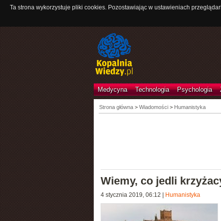
Ta strona wykorzystuje pliki cookies. Pozostawiając w ustawieniach przeglądar
Medycyna
Technologia
Psychologia
Strona główna
>
Wiadomości
>
Humanistyka
Wiemy, co jedli krzyża
4 stycznia 2019, 06:12
|
Humanistyka