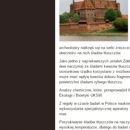
archeolodzy natknęli się na setki znisz
obecności na nich śladów tłuszczów.
Jako jedno z najciekawszych ustaleń Zde
dwa naczynia) ze śladami kwasów tłuszcz
stosunkowo rzadko korzystano z możliwoś
może mieć wpływ kwestia doboru fragmentó
powierzchni śladami rybiego tłuszczu.
Analizy chemiczne, które przeprowadził 
Ekologii i Bioetyki UKSW.
Z reguły w czasie badań w Polsce naukow
wykorzystania specjalistycznej aparatury
mas.
Poszukiwanie śladów tłuszczów na naczy
wysokiej temperaturze, dlatego do badań 