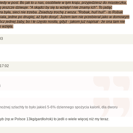
edy w post. Bo jak to u nas, osobliwie w tym kraju, przyjedziesz do miasteczka,
ę jeszcze dziwuje: "A skądci by się tu wzięły! I nie znamy ich". To jadąc
 była, sieci nie trzeba. Zsiadszy trochę z woza: "Robak, hul! hul!" - to Robak
miała, jedne po drugiej, aż było dosyć. Jużem tam nie przebierał jako w domowym
rócz jednej żaby, bo i te często nosiła, gdyż - jakom już napisał - że ona tam nie
 wzięła.
03
 17:02
i
żnej szlachty to było jakieś 5-6% dziennego spożycia kalorii, dla dworu
b (np.w Polsce 13kg/gardło/rok) to jedli o wiele więcej niż my teraz.