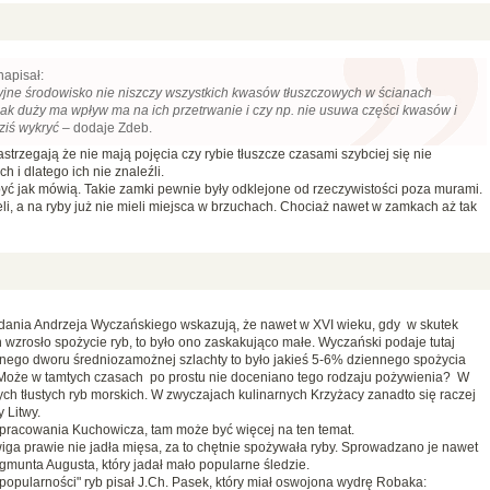
napisał:
zyjne środowisko nie niszczy wszystkich kwasów tłuszczowych w ścianach
 jak duży ma wpływ ma na ich przetrwanie i czy np. nie usuwa części kwasów i
ziś wykryć
– dodaje Zdeb.
 zastrzegają że nie mają pojęcia czy rybie tłuszcze czasami szybciej się nie
 i dlatego ich nie znaleźli.
 być jak mówią. Takie zamki pewnie były odklejone od rzeczywistości poza murami.
li, a na ryby już nie mieli miejsca w brzuchach. Chociaż nawet w zamkach aż tak
adania Andrzeja Wyczańskiego wskazują, że nawet w XVI wieku, gdy w skutek
rosło spożycie ryb, to było ono zaskakująco małe. Wyczański podaje tutaj
ętnego dworu średniozamożnej szlachty to było jakieś 5-6% dziennego spożycia
. Może w tamtych czasach po prostu nie doceniano tego rodzaju pożywienia? W
ch tłustych ryb morskich. W zwyczajach kulinarnych Krzyżacy zanadto się raczej
 Litwy.
pracowania Kuchowicza, tam może być więcej na ten temat.
wiga prawie nie jadła mięsa, za to chętnie spożywała ryby. Sprowadzano je nawet
ygmunta Augusta, który jadał mało popularne śledzie.
 "popularności" ryb pisał J.Ch. Pasek, który miał oswojona wydrę Robaka: