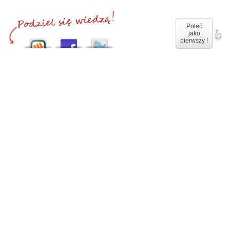
Poleć
jako
pierwszy !