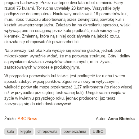
program badawczy. Przez następne dwa lata robot o imieniu Harry
rzucał 75 kulami. Tor ruchu utrwalały 23 kamery. Wszystkie były
podłączone do komputera. Naukowcy analizowali 18 parametrów kul,
m.in.: ilość tłuszczu absorbowaną przez zewnętrzną powłokę kuli i
kształt wewnętrznego jądra. Zależało im na określeniu sposobu, w jaki
wpływają one na osiąganą przez kulę prędkość, ruch wirowy czy
kierunek. Zmienną, która najsilniej oddziaływała na jakość rzutu,
okazała się chropowatość powierzchni bili.
Na pierwszy rzut oka kula wydaje się idealnie gładka, jednak pod
mikroskopem wyraźnie widać, że ma porowatą strukturę. Góry i doliny
są wynikiem działania związków chemicznych, m.in. żywic,
zastosowanych w procesie produkcyjnym.
W przypadku porowatych kul łatwiej jest podkręcić tor ruchu i w ten
sposób zdobyć więcej punktów. Zgodnie z nowymi wytycznymi,
wielkość porów nie może przekraczać 1,27 mikrometra (to nieco więcej
niż w przypadku przeciętnej testowanej kuli). Uregulowania wejdą w
życie w kwietniu przyszłego roku, jednak producenci już teraz
zaczynają się do nich dostosowywać.
Źródło:
ABC News
Autor:
Anna Błońska
kula
kręgle
chropowata
powierzchnia
USBC