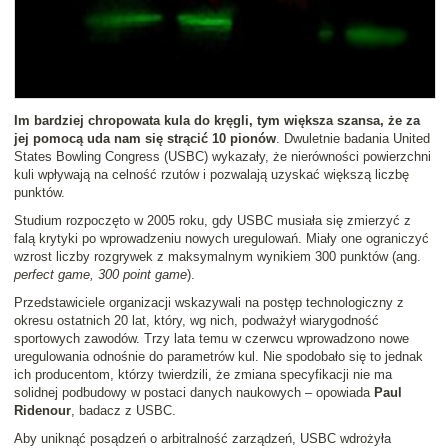
Im bardziej chropowata kula do kręgli, tym większa szansa, że za
jej pomocą uda nam się strącić 10 pionów
. Dwuletnie badania United
States Bowling Congress (USBC) wykazały, że nierówności powierzchni
kuli wpływają na celność rzutów i pozwalają uzyskać większą liczbę
punktów.
Studium rozpoczęto w 2005 roku, gdy USBC musiała się zmierzyć z
falą krytyki po wprowadzeniu nowych uregulowań. Miały one ograniczyć
wzrost liczby rozgrywek z maksymalnym wynikiem 300 punktów (ang.
perfect game, 300 point game
).
Przedstawiciele organizacji wskazywali na postęp technologiczny z
okresu ostatnich 20 lat, który, wg nich, podważył wiarygodność
sportowych zawodów. Trzy lata temu w czerwcu wprowadzono nowe
uregulowania odnośnie do parametrów kul. Nie spodobało się to jednak
ich producentom, którzy twierdzili, że zmiana specyfikacji nie ma
solidnej podbudowy w postaci danych naukowych – opowiada
Paul
Ridenour
, badacz z USBC.
Aby uniknąć posądzeń o arbitralność zarządzeń, USBC wdrożyła