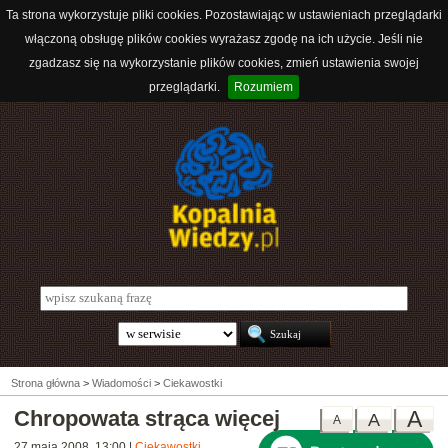
Ta strona wykorzystuje pliki cookies. Pozostawiając w ustawieniach przeglądarki
włączoną obsługę plików cookies wyrażasz zgodę na ich użycie. Jeśli nie
zgadzasz się na wykorzystanie plików cookies, zmień ustawienia swojej
przeglądarki.
Rozumiem
Strona główna
>
Wiadomości
>
Ciekawostki
Chropowata strąca więcej
A
A
A
27 maja 2008, 13:00
|
Ciekawostki