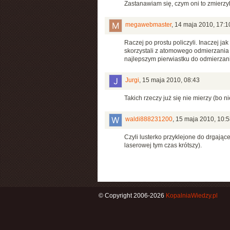
Zastanawiam się, czym oni to zmierzy
megawebmaster
,
14 maja 2010, 17:1
Raczej po prostu policzyli. Inaczej j
skorzystali z atomowego odmierzania 
najlepszym pierwiastku do odmierzani
Jurgi
,
15 maja 2010, 08:43
Takich rzeczy już się nie mierzy (bo n
waldi888231200
,
15 maja 2010, 10:5
Czyli lusterko przyklejone do drgając
laserowej tym czas krótszy).
© Copyright 2006-2026
KopalniaWiedzy.pl