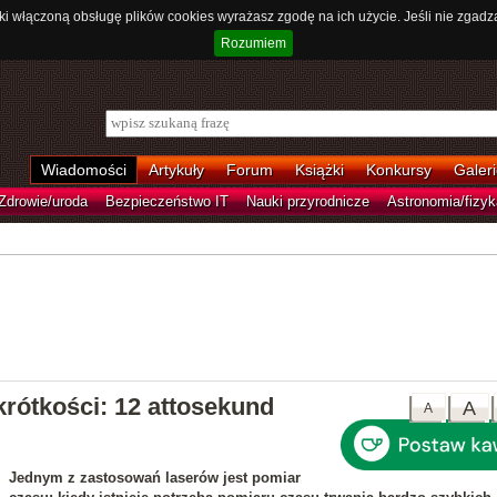
ki włączoną obsługę plików cookies wyrażasz zgodę na ich użycie. Jeśli nie zgadz
Rozumiem
Wiadomości
Artykuły
Forum
Książki
Konkursy
Galeri
Zdrowie/uroda
Bezpieczeństwo IT
Nauki przyrodnicze
Astronomia/fizyk
krótkości: 12 attosekund
A
A
Jednym z zastosowań laserów jest pomiar