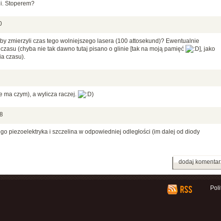
li. Stoperem?
0
ak by zmierzyli czas tego wolniejszego lasera (100 attosekund)? Ewentualnie
czasu (chyba nie tak dawno tutaj pisano o glinie [tak na moją pamięć
], jako
a czasu).
ie ma czym), a wylicza raczej.
)
8
ego piezoelektryka i szczelina w odpowiedniej odległości (im dalej od diody
dodaj komentar
Pol