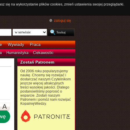
asz się na wykorzystanie plików cookies, zmień ustawienia swojej przeglądarki.
zaloguj się
e
Wywiady
Praca
a
Humanistyka
Ciekawostki
Zostań Patronem
Od 2006 roku popularyzujemy
naukę. Chcemy się rozwijać i
dostarczać naszym Czytelnikom
jeszcze więcej atrakcyjnych
treści wysokiej jakości. Dlatego
postanowiliśmy poprosić o
wsparcie. Zostań naszym
Patronem i pomóż nam rozwijać
KopalnięWiedzy.
A