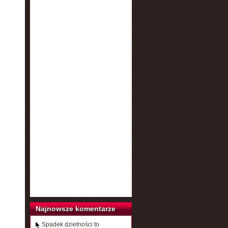
Najnowsze komentarze
Spadek dzietności to