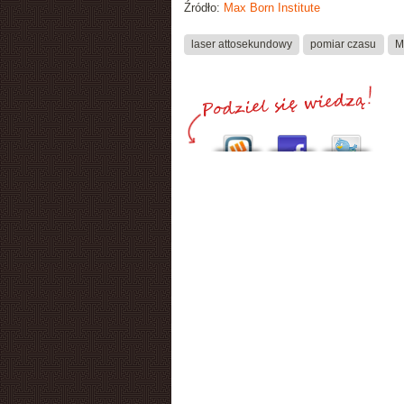
Źródło:
Max Born Institute
laser attosekundowy
pomiar czasu
M