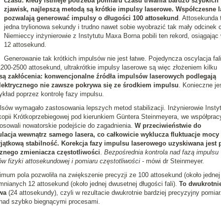
czasu: kiedy istnieje potrzeba pomiaru czasu trwania bardzo szybkich
zjawisk, najlepszą metodą są krótkie impulsy laserowe. Współczesne l
pozwalają generować impulsy o długości 100 attosekund
. Attosekunda 
jedna trylionowa sekundy i trudno nawet sobie wyobrazić tak mały odcinek 
Niemieccy inżynierowie z Instytutu Maxa Borna pobili ten rekord, osiągając
12 attosekund.
Generowanie tak krótkich impulsów nie jest łatwe. Pojedyncza oscylacja fal
1200-2500 attosekund, ultrakrótkie impulsy laserowe są więc złożeniem kilku
 są zakłócenia: konwencjonalne źródła impulsów laserowych podlegają
lektrycznego nie zawsze pokrywa się ze środkiem impulsu
. Konieczne je
zykład poprzez kontrolę fazy impulsu.
lsów wymagało zastosowania lepszych metod stabilizacji. Inżynierowie Insty
kopii Krótkoprzebiegowej pod kierunkiem Güntera Steinmeyera, we współprac
osowali nowatorskie podejście do zagadnienia.
W przeciwieństwie do
lacja wewnątrz samego lasera, co całkowicie wyklucza fluktuacje mocy
jątkową stabilność. Korekcja fazy impulsu laserowego uzyskiwana jest 
nego zmieniacza częstotliwości
.
Bezpośrednia kontrola nad fazą impulsu
 fizyki attosekundowej i pomiaru częstotliwości
- mówi dr Steinmeyer.
imum pola pozwoliła na zwiększenie precyzji ze 100 attosekund (około jednej
omnianych 12 attosekund (około jednej dwusetnej długości fali).
To dwukrotni
wa
(24 attosekundy), czyli w rezultacie dwukrotnie bardziej precyzyjny pomiar
 nad szybko biegnącymi procesami.