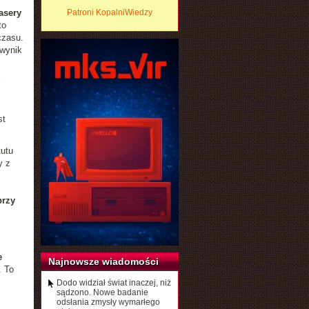
asery
Patroni KopalniWiedzy
to
czasu.
 wynik
i
st
tutu
y z
przy
e
Najnowsze wiadomości
. To
Dodo widział świat inaczej, niż
sądzono. Nowe badanie
odsłania zmysły wymarłego