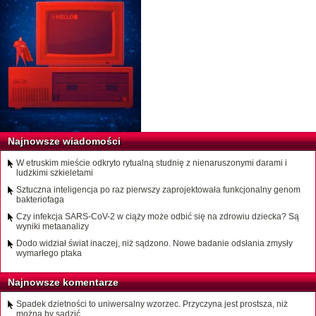
Najnowsze wiadomości
W etruskim mieście odkryto rytualną studnię z nienaruszonymi darami i
ludzkimi szkieletami
Sztuczna inteligencja po raz pierwszy zaprojektowała funkcjonalny genom
bakteriofaga
Czy infekcja SARS-CoV-2 w ciąży może odbić się na zdrowiu dziecka? Są
wyniki metaanalizy
Dodo widział świat inaczej, niż sądzono. Nowe badanie odsłania zmysły
wymarłego ptaka
Najnowsze komentarze
Spadek dzietności to uniwersalny wzorzec. Przyczyna jest prostsza, niż
można by sądzić