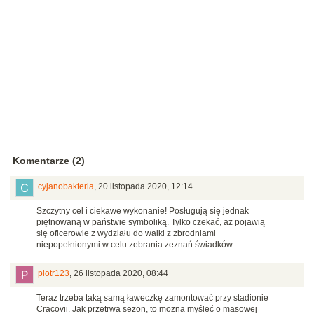
Komentarze (2)
cyjanobakteria
,
20 listopada 2020, 12:14
Szczytny cel i ciekawe wykonanie! Posługują się jednak
piętnowaną w państwie symboliką. Tylko czekać, aż pojawią
się oficerowie z wydziału do walki z zbrodniami
niepopełnionymi w celu zebrania zeznań świadków.
piotr123
,
26 listopada 2020, 08:44
Teraz trzeba taką samą ławeczkę zamontować przy stadionie
Cracovii. Jak przetrwa sezon, to można myśleć o masowej