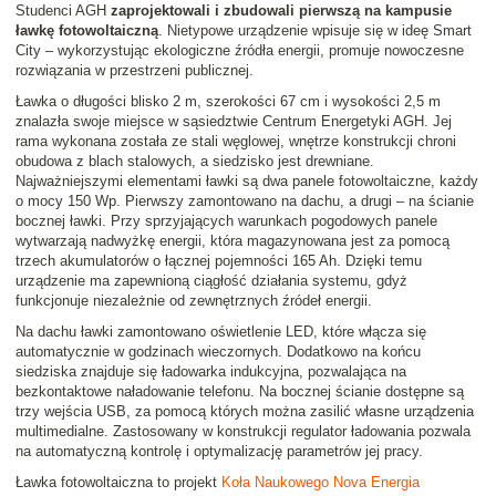
Studenci AGH
zaprojektowali i zbudowali pierwszą na kampusie
ławkę fotowoltaiczną
. Nietypowe urządzenie wpisuje się w ideę Smart
City – wykorzystując ekologiczne źródła energii, promuje nowoczesne
rozwiązania w przestrzeni publicznej.
Ławka o długości blisko 2 m, szerokości 67 cm i wysokości 2,5 m
znalazła swoje miejsce w sąsiedztwie Centrum Energetyki AGH. Jej
rama wykonana została ze stali węglowej, wnętrze konstrukcji chroni
obudowa z blach stalowych, a siedzisko jest drewniane.
Najważniejszymi elementami ławki są dwa panele fotowoltaiczne, każdy
o mocy 150 Wp. Pierwszy zamontowano na dachu, a drugi – na ścianie
bocznej ławki. Przy sprzyjających warunkach pogodowych panele
wytwarzają nadwyżkę energii, która magazynowana jest za pomocą
trzech akumulatorów o łącznej pojemności 165 Ah. Dzięki temu
urządzenie ma zapewnioną ciągłość działania systemu, gdyż
funkcjonuje niezależnie od zewnętrznych źródeł energii.
Na dachu ławki zamontowano oświetlenie LED, które włącza się
automatycznie w godzinach wieczornych. Dodatkowo na końcu
siedziska znajduje się ładowarka indukcyjna, pozwalająca na
bezkontaktowe naładowanie telefonu. Na bocznej ścianie dostępne są
trzy wejścia USB, za pomocą których można zasilić własne urządzenia
multimedialne. Zastosowany w konstrukcji regulator ładowania pozwala
na automatyczną kontrolę i optymalizację parametrów jej pracy.
Ławka fotowoltaiczna to projekt
Koła Naukowego Nova Energia