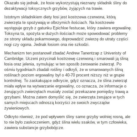
Okazało się jednak, że łosie wykorzystują nieznany składnik śliny do
dezaktywacji toksycznych grzybów, żyjących na trawie.
Istotnym składnikiem diety łosi jest kostrzewa czerwona, którą
zwierzęta te spożywają w olbrzymich ilościach. Na kostrzewie
występuje grzyb z gatunku Epichloe festucae, który zawiera ergowalinę.
Toksyna ta, spożyta w dużych ilościach może spowodować problemy
ze strony układu pokarmowego, doprowadzić zwierzę do utraty części
nogi czy ogona. Jednak łosiom ona nie szkodzi.
Mechanizm ten postanowił zbadać Andrew Tanentzap z Univeristy of
Cambridge. Uczeni przycinali kostrzewę czerwoną i smarowali ją śliną
łosia oraz jelenia, symulując w ten sposób żerowanie zwierząt. Po
ośmiu tygodniach zbadali rośliny i odkryli, że w smarowanych śliną
roślinach poziom ergowaliny był o 40-70 procent niższy niż w grupie
kontrolnej. To zaskakujące odkrycie, gdyż oznacza, że ślina zwierząt
miała wpływ na wytwarzanie ergowaliny, co oznacza, że informacje o
żerujących zwierzętach musiały zostać przekazane pomiędzy trawą a
grzybami. Można zatem domyślić się, że zwierzęta żerujące w tych
samych miejscach odnoszą korzyści ze swoich zwyczajów
żywieniowych.
Odkryto również, że pod wpływem śliny same grzyby wolniej rosną, ale
to nie było zaskoczeniem, gdyż ślina wielu ssaków, w tym człowieka,
zawiera substancje grzybobójcze.