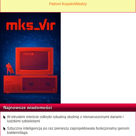
Patroni KopalniWiedzy
Najnowsze wiadomości
W etruskim mieście odkryto rytualną studnię z nienaruszonymi darami i
ludzkimi szkieletami
Sztuczna inteligencja po raz pierwszy zaprojektowała funkcjonalny genom
bakteriofaga