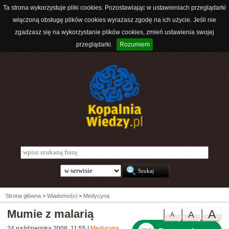
Ta strona wykorzystuje pliki cookies. Pozostawiając w ustawieniach przeglądarki
włączoną obsługę plików cookies wyrażasz zgodę na ich użycie. Jeśli nie
zgadzasz się na wykorzystanie plików cookies, zmień ustawienia swojej
przeglądarki.
Rozumiem
Strona główna
>
Wiadomości
>
Medycyna
Mumie z malarią
A
A
A
24 października 2008, 11:55
|
Medycyna