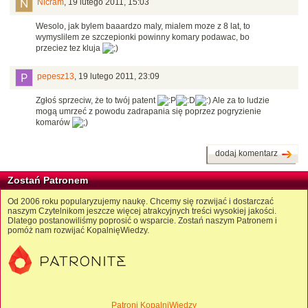
Nicram
,
19 lutego 2011, 15:03
Wesolo, jak bylem baaardzo maly, mialem moze z 8 lat, to
wymyslilem ze szczepionki powinny komary podawac, bo
przeciez tez kluja
pepesz13
,
19 lutego 2011, 23:09
Zgłoś sprzeciw, że to twój patent
Ale za to ludzie
mogą umrzeć z powodu zadrapania się poprzez pogryzienie
komarów
dodaj komentarz
Zostań Patronem
Od 2006 roku popularyzujemy naukę. Chcemy się rozwijać i dostarczać
naszym Czytelnikom jeszcze więcej atrakcyjnych treści wysokiej jakości.
Dlatego postanowiliśmy poprosić o wsparcie. Zostań naszym Patronem i
pomóż nam rozwijać KopalnięWiedzy.
Patroni KopalniWiedzy