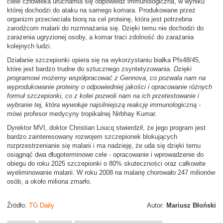
ciele człowieka uruchamia się odpowiedź immunologiczna, w wyniku
której dochodzi do ataku na samego komara. Produkowane przez
organizm przeciwciała biorą na cel proteinę, która jest potrzebna
zarodźcom malarii do rozmnażania się. Dzięki temu nie dochodzi do
zarażenia ugryzionej osoby, a komar traci zdolność do zarażania
kolejnych ludzi.
Działanie szczepionki opiera się na wykorzystaniu białka Pfs48/45,
które jest bardzo trudne do sztucznego zsyntetyzowania.
Dzięki
programowi możemy współpracować z Gennova, co pozwala nam na
wyprodukowanie proteiny o odpowiedniej jakości i opracowanie różnych
formuł szczepionki, co z kolei pozwoli nam na ich przetestowanie i
wybranie tej, która wywołuje najsilniejszą reakcję immunologiczną
-
mówi profesor medycyny tropikalnej Nirbhay Kumar.
Dyrektor MVI, doktor Christian Loucq stwierdził, że jego program jest
bardzo zainteresowany rozwojem szczepionek blokujących
rozprzestrzenianie się malarii i ma nadzieję, że uda się dzięki temu
osiągnąć dwa długoterminowe cele - opracowanie i wprowadzenie do
obiegu do roku 2025 szczepionki o 80% skuteczności oraz całkowite
wyeliminowanie malarii. W roku 2008 na malarię chorowało 247 milionów
osób, a około miliona zmarło.
Źródło:
TG Daily
Autor:
Mariusz Błoński