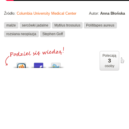
Źródło:
Columbia University Medical Center
Autor:
Anna Błońska
małże
sercówki jadalne
Mytilus trossulus
Polititapes aureus
rozsiana neoplazja
Stephen Goff
Polecają
3
osoby