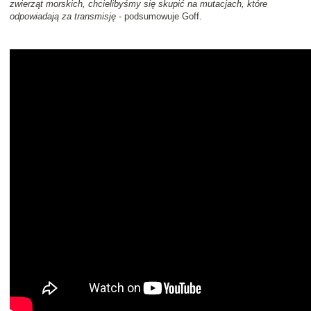
zwierząt morskich, chcielibyśmy się skupić na mutacjach, które
odpowiadają za transmisję
- podsumowuje Goff.