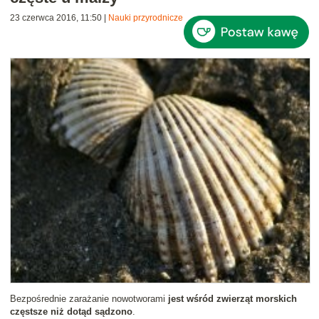
23 czerwca 2016, 11:50
|
Nauki przyrodnicze
Bezpośrednie zarażanie nowotworami
jest wśród zwierząt morskich
częstsze niż dotąd sądzono
.