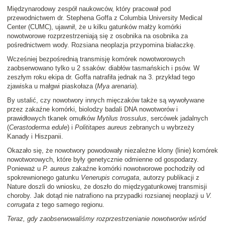
Międzynarodowy zespół naukowców, który pracował pod
przewodnictwem dr. Stephena Goffa z Columbia University Medical
Center (CUMC), ujawnił, że u kilku gatunków małży komórki
nowotworowe rozprzestrzeniają się z osobnika na osobnika za
pośrednictwem wody. Rozsiana neoplazja przypomina białaczkę.
Wcześniej bezpośrednią transmisję komórek nowotworowych
zaobserwowano tylko u 2 ssaków: diabłów tasmańskich i psów. W
zeszłym roku ekipa dr. Goffa natrafiła jednak na 3. przykład tego
zjawiska u małgwi piaskołaza (
Mya arenaria
).
By ustalić, czy nowotwory innych mięczaków także są wywoływane
przez zakaźne komórki, biolodzy badali DNA nowotworów i
prawidłowych tkanek omułków
Mytilus trossulus
, sercówek jadalnych
(
Cerastoderma edule
) i
Polititapes aureus
zebranych u wybrzeży
Kanady i Hiszpanii.
Okazało się, że nowotwory powodowały niezależne klony (linie) komórek
nowotworowych, które były genetycznie odmienne od gospodarzy.
Ponieważ u
P. aureus
zakaźne komórki nowotworowe pochodziły od
spokrewnionego gatunku
Venerupis corrugata
, autorzy publikacji z
Nature doszli do wniosku, że doszło do międzygatunkowej transmisji
choroby. Jak dotąd nie natrafiono na przypadki rozsianej neoplazji u
V.
corrugata
z tego samego regionu.
Teraz, gdy zaobserwowaliśmy rozprzestrzenianie nowotworów wśród