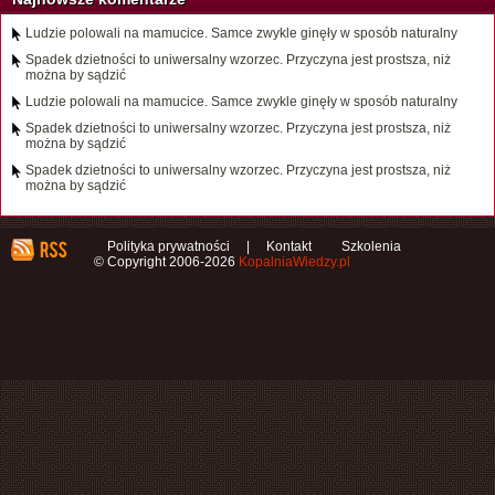
Ludzie polowali na mamucice. Samce zwykle ginęły w sposób naturalny
Spadek dzietności to uniwersalny wzorzec. Przyczyna jest prostsza, niż
można by sądzić
Ludzie polowali na mamucice. Samce zwykle ginęły w sposób naturalny
Spadek dzietności to uniwersalny wzorzec. Przyczyna jest prostsza, niż
można by sądzić
Spadek dzietności to uniwersalny wzorzec. Przyczyna jest prostsza, niż
można by sądzić
Polityka prywatności
|
Kontakt
Szkolenia
© Copyright 2006-2026
KopalniaWiedzy.pl