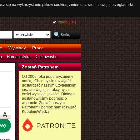
asz się na wykorzystanie plików cookies, zmień ustawienia swojej przeglądarki.
zaloguj się
e
Wywiady
Praca
a
Humanistyka
Ciekawostki
Zostań Patronem
Od 2006 roku popularyzujemy
naukę. Chcemy się rozwijać i
dostarczać naszym Czytelnikom
jeszcze więcej atrakcyjnych
treści wysokiej jakości. Dlatego
postanowiliśmy poprosić o
wsparcie. Zostań naszym
Patronem i pomóż nam rozwijać
KopalnięWiedzy.
A