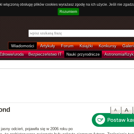
ki włączoną obsługę plików cookies wyrażasz zgodę na ich użycie. Jeśli nie zgadz
Rozumiem
Wiadomości
Artykuły
Forum
Książki
Konkursy
Galeri
Zdrowie/uroda
Bezpieczeństwo IT
Nauki przyrodnicze
Astronomia/fizyk
lond
A
A
asny odcień, pojawiła się w 2006 roku po