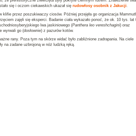
o, że prehistoryczne zwierzęta były pokryte ciemnym futrem. Znalezienie tw
stało się i oczom ciekawskich ukazał się
rudowłosy osobnik z Jakucji
.
 w klifie przez poszukiwaczy ciosów. Później przejęła go organizacja Mammut
ęciem zajęli się eksperci. Badanie ciała wykazało ponoć, że ok. 10 tys. lat
chodniosyberyjskiego lwa jaskiniowego (
Panthera leo vereshchagini
) oraz
e wyrwali go (dosłownie) z pazurów kotów.
ażne rany. Poza tym na skórze widać było zabliźnione zadrapania. Na ciele
ały na zadane uzbrojoną w nóż ludzką ręką.