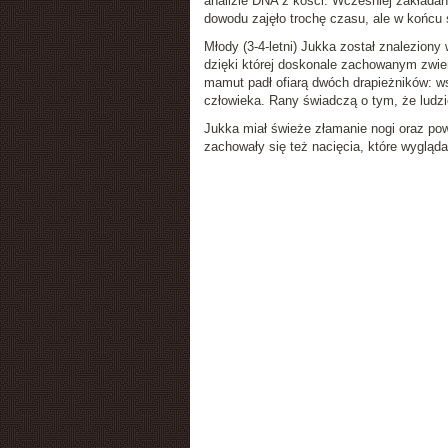
analizie DNA z kości. Wcześniej zakładan
dowodu zajęło trochę czasu, ale w końcu 
Młody (3-4-letni) Jukka został znaleziony
dzięki której doskonale zachowanym zwierz
mamut padł ofiarą dwóch drapieżników: ws
człowieka. Rany świadczą o tym, że ludzi
Jukka miał świeże złamanie nogi oraz pow
zachowały się też nacięcia, które wygląd