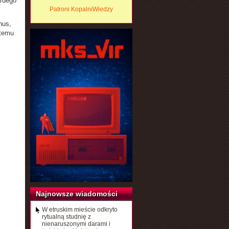
ardego
Patroni KopalniWiedzy
hus,
 temu
Najnowsze wiadomości
W etruskim mieście odkryto
rytualną studnię z
nienaruszonymi darami i