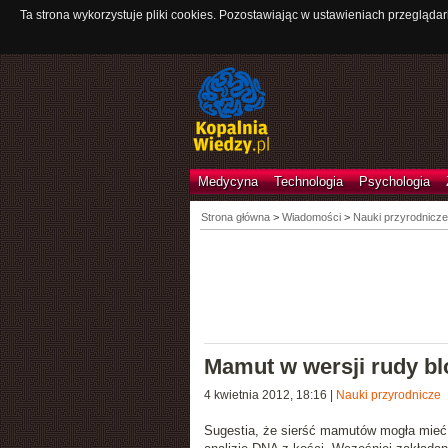
Ta strona wykorzystuje pliki cookies. Pozostawiając w ustawieniach przeglądar
Medycyna
Technologia
Psychologia
Strona główna
>
Wiadomości
>
Nauki przyrodnicze
Mamut w wersji rudy b
4 kwietnia 2012, 18:16
|
Nauki przyrodnicze
Sugestia, że sierść mamutów mogła mieć j