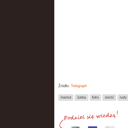
Źródło:
Telegraph
mamut
Jukka
futro
sierść
rudy