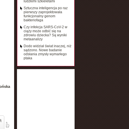
ludzkimi szkieletami
Sztuczna inteligencja po raz
pierwszy zaprojektowała
funkcjonalny genom
bakteriofaga
Czy infekcja SARS-CoV-2 w
ciąży może odbić się na
zdrowiu dziecka? Są wyniki
metaanalizy
Dodo widział świat inaczej, niż
sądzono. Nowe badanie
odsłania zmysły wymarłego
ptaka
ońska
ą