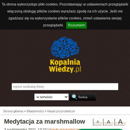
Ta strona wykorzystuje pliki cookies. Pozostawiając w ustawieniach przeglądarki
włączoną obsługę plików cookies wyrażasz zgodę na ich użycie. Jeśli nie
zgadzasz się na wykorzystanie plików cookies, zmień ustawienia swojej
przeglądarki.
Rozumiem
Strona główna
>
Wiadomości
>
Nauki przyrodnicze
Medytacja za marshmallow
A
A
A
3 października 2011, 13:10
|
Nauki przyrodnicze