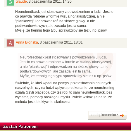
glaude
,
3 października 2011, 14:30
Neurofeedback jest stosowany z powodzeniem u ludzi. Jest to
co prawda robione w formie wizualno/ akustycznej, a nie
"piankowej" i odprowadzeń na skórze głowy- a nie
podtwardówkowych, ale zasada jest ta sama.
Myślę, że trennig tego typu sprawdziłby sie tez u np. psów.
Anna Błońska
,
3 października 2011, 18:01
Neurofeedback jest stosowany z powodzeniem u ludzi.
Jest to co prawda robione w formie wizualno/ akustycznej,
a nie "piankowej" i odprowadzeń na skórze głowy- a nie
podtwardówkowych, ale zasada jest ta sama.
Myślę, że trennig tego typu sprawdziłby sie tez u np. psów.
Świetnie, że ktoś wpadł na pomysł przetestowania na innych
naczelnych, czy na ludzi wpływa przekonanie, że neurotrening
działa (czyli placebo), czy też robi to sam neurofeedback, bez
wydatnej pomocy naszego umysłu. I wiele wskazuje na to, że
metoda jest obiektywnie skuteczna.
dodaj komentarz
Zostań Patronem