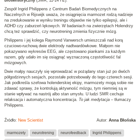
biosensoryczny
(SMR, 11-14 Hz).
Zespół Ingrid Philippens z Centrum Badań Biomedycznych na
Naczelnych w Rijswijk uważa, że osiągnięcia marmozet rodzą nadzieje
na zredukowanie w wyniku treningu objawów nie tylko epilepsji, ale i
ADHD czy zaburzeń lękowych. W badaniach na zwierzętach Holendrzy
chcą też sprawdzić, czy neurotrening zmienia fizycznie mózg.
Philippens i jej kolega Raymond Vanwersch umieszczali nad korą
czuciowo-ruchową dwie elektrody nadtwardówkowe. Małpom nie
pokazywano wykresów EEG, ale częstowano piankami za każdym
razem, gdy udało im się osiągnąć wyznaczoną częstotliwość fal
mózgowych.
Dwie małpy nauczyły się wprowadzać w pożądany stan już po dwóch
półgodzinnych sesjach, pozostałe potrzebowały do tego czterech sesji.
Jak podkreśla szefowa holenderskiej ekipy, marmozety mogą sobie nie
zdawać sprawy, że kontrolują aktywność mózgu, tym niemniej są w
stanie wpływać na nastrój albo stan umysłu. U ludzi SMR cechuje
relaksacja i automatyczna koncentracja.
To jak medytacja
– tłumaczy
Philippens.
Źródło:
New Scientist
Autor:
Anna Błońska
marmozety
neurotrening
neurofeedback
Ingrid Philippens