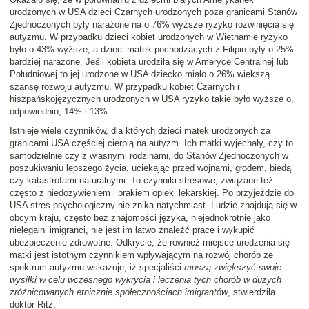
urodzonych w USA dzieci Czarnych urodzonych poza granicami Stanów
Zjednoczonych były narażone na o 76% wyższe ryzyko rozwinięcia się
autyzmu. W przypadku dzieci kobiet urodzonych w Wietnamie ryzyko
było o 43% wyższe, a dzieci matek pochodzących z Filipin były o 25%
bardziej narażone. Jeśli kobieta urodziła się w Ameryce Centralnej lub
Południowej to jej urodzone w USA dziecko miało o 26% większą
szansę rozwoju autyzmu. W przypadku kobiet Czarnych i
hiszpańskojęzycznych urodzonych w USA ryzyko takie było wyższe o,
odpowiednio, 14% i 13%.
Istnieje wiele czynników, dla których dzieci matek urodzonych za
granicami USA częściej cierpią na autyzm. Ich matki wyjechały, czy to
samodzielnie czy z własnymi rodzinami, do Stanów Zjednoczonych w
poszukiwaniu lepszego życia, uciekając przed wojnami, głodem, biedą
czy katastrofami naturalnymi. To czynniki stresowe, związane też
często z niedożywieniem i brakiem opieki lekarskiej. Po przyjeździe do
USA stres psychologiczny nie znika natychmiast. Ludzie znajdują się w
obcym kraju, często bez znajomości języka, niejednokrotnie jako
nielegalni imigranci, nie jest im łatwo znaleźć pracę i wykupić
ubezpieczenie zdrowotne. Odkrycie, że również miejsce urodzenia się
matki jest istotnym czynnikiem wpływającym na rozwój chorób ze
spektrum autyzmu wskazuje, iż specjaliści
muszą zwiększyć swoje
wysiłki w celu wczesnego wykrycia i leczenia tych chorób w dużych
zróżnicowanych etnicznie społecznościach imigrantów
, stwierdziła
doktor Ritz.