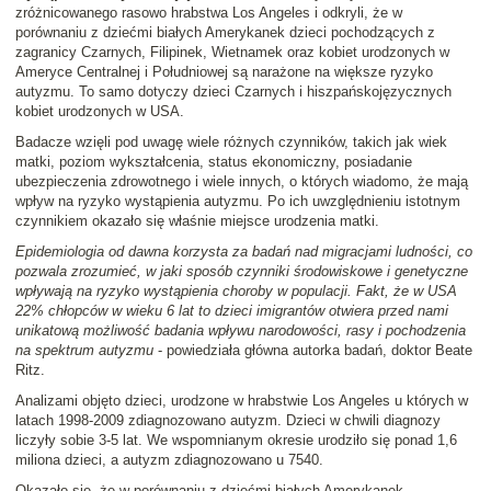
zróżnicowanego rasowo hrabstwa Los Angeles i odkryli, że w
porównaniu z dziećmi białych Amerykanek dzieci pochodzących z
zagranicy Czarnych, Filipinek, Wietnamek oraz kobiet urodzonych w
Ameryce Centralnej i Południowej są narażone na większe ryzyko
autyzmu. To samo dotyczy dzieci Czarnych i hiszpańskojęzycznych
kobiet urodzonych w USA.
Badacze wzięli pod uwagę wiele różnych czynników, takich jak wiek
matki, poziom wykształcenia, status ekonomiczny, posiadanie
ubezpieczenia zdrowotnego i wiele innych, o których wiadomo, że mają
wpływ na ryzyko wystąpienia autyzmu. Po ich uwzględnieniu istotnym
czynnikiem okazało się właśnie miejsce urodzenia matki.
Epidemiologia od dawna korzysta za badań nad migracjami ludności, co
pozwala zrozumieć, w jaki sposób czynniki środowiskowe i genetyczne
wpływają na ryzyko wystąpienia choroby w populacji. Fakt, że w USA
22% chłopców w wieku 6 lat to dzieci imigrantów otwiera przed nami
unikatową możliwość badania wpływu narodowości, rasy i pochodzenia
na spektrum autyzmu
- powiedziała główna autorka badań, doktor Beate
Ritz.
Analizami objęto dzieci, urodzone w hrabstwie Los Angeles u których w
latach 1998-2009 zdiagnozowano autyzm. Dzieci w chwili diagnozy
liczyły sobie 3-5 lat. We wspomnianym okresie urodziło się ponad 1,6
miliona dzieci, a autyzm zdiagnozowano u 7540.
Okazało się, że w porównaniu z dziećmi białych Amerykanek