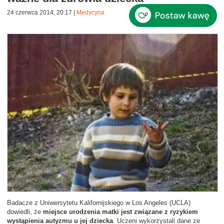
24 czerwca 2014, 20:17
|
Medycyna
Badacze z Uniwersytetu Kalifornijskiego w Los Angeles (UCLA)
dowiedli, że
miejsce urodzenia matki jest związane z ryzykiem
wystąpienia autyzmu u jej dziecka
. Uczeni wykorzystali dane ze